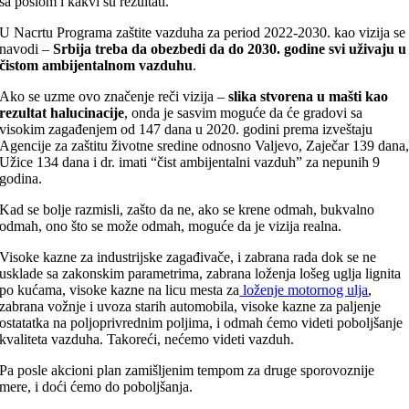
sa poslom i kakvi su rezultati.
U Nacrtu Programa zaštite vazduha za period 2022-2030. kao vizija se
navodi –
Srbija treba da obezbedi da do 2030. godine svi uživaju u
čistom ambijentalnom vazduhu
.
Ako se uzme ovo značenje reči vizija –
slika stvorena u mašti kao
rezultat halucinacije
, onda je sasvim moguće da će gradovi sa
visokim zagađenjem od 147 dana u 2020. godini prema izveštaju
Agencije za zaštitu životne sredine odnosno Valjevo, Zaječar 139 dana
Užice 134 dana i dr. imati “čist ambijentalni vazduh” za nepunih 9
godina.
Kad se bolje razmisli, zašto da ne, ako se krene odmah, bukvalno
odmah, ono što se može odmah, moguće da je vizija realna.
Visoke kazne za industrijske zagađivače, i zabrana rada dok se ne
usklade sa zakonskim parametrima, zabrana loženja lošeg uglja lignita
po kućama, visoke kazne na licu mesta za
loženje motornog ulja
,
zabrana vožnje i uvoza starih automobila, visoke kazne za paljenje
ostatatka na poljoprivrednim poljima, i odmah ćemo videti poboljšanje
kvaliteta vazduha. Takoreći, nećemo videti vazduh.
Pa posle akcioni plan zamišljenim tempom za druge sporovoznije
mere, i doći ćemo do poboljšanja.