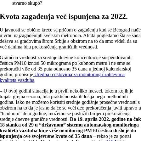
stvarno skupo?
Kvota zagađenja već ispunjena za 2022.
U javnosti se obično kreće sa pričom o zagađenju kad se Beograd nađe
u vrhu najzagađenijih svetskih metropola. Ali da pogledamo šta se sada
dešava sa gradovima širom Srbije s obzirom na to da smo videli da su
već danima bila prekoračenja graničnih vrednosti.
Granična vrednost za srednje dnevne koncentracije suspendovanih
čestica PM10 iznosi 50 mikrograma po kubnom metru i ne sme se
prekoračiti više od 35 puta odnosno 35 dana u jednoj kalendarskoj
godini, propisuje
Uredba o uslovima za monitoring i zahtevima
kvaliteta vazduha
.
– U ovoj godini situacija je u prvih nekoliko meseci, tokom kojih je
trajala grejna sezona, bila praktično ista ili lošija nego prethodnih
godina. Iako ne možemo koristiti srednje godišnje prosečne vrednosti s
obzirom na to da je jasno da će se veći deo prekoračenja javiti upravo 
“hladnom” delu godine, možemo se poslužiti brojem prekoračenja
srednje dnevne granične vrednosti.
Do 19. aprila 2022. godine na ča
18 stanica od 29 u “državnom” sistemu automatskog monitoringa
kvaliteta vazduha koje vrše monitoring PM10 čestica došlo je do
ispunjenja ove svojevrsne kvote od 35 dana
– rekao je za portal