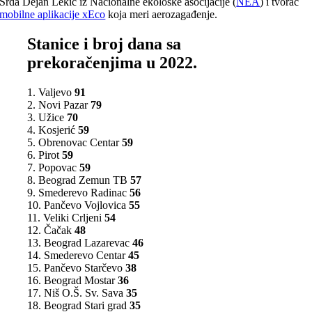
Srda Dejan Lekić iz Nacionalne ekološke asocijacije (
NEA
) i tvorac
mobilne aplikacije xEco
koja meri aerozagađenje.
Stanice i broj dana sa
prekoračenjima u 2022.
1. Valjevo
91
2. Novi Pazar
79
3. Užice
70
4. Kosjerić
59
5. Obrenovac Centar
59
6. Pirot
59
7. Popovac
59
8. Beograd Zemun TB
57
9. Smederevo Radinac
56
10. Pančevo Vojlovica
55
11. Veliki Crljeni
54
12. Čačak
48
13. Beograd Lazarevac
46
14. Smederevo Centar
45
15. Pančevo Starčevo
38
16. Beograd Mostar
36
17. Niš O.Š. Sv. Sava
35
18. Beograd Stari grad
35