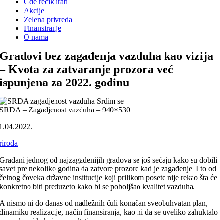
Gde reciklirati
Akcije
Zelena privreda
Finansiranje
O nama
Gradovi bez zagađenja vazduha kao vizija
– Kvota za zatvaranje prozora već
ispunjena za 2022. godinu
SRDA – Zagadjenost vazduha – 940×530
1.04.2022.
riroda
Građani jednog od najzagađenijih gradova se još sećaju kako su dobili
savet pre nekoliko godina da zatvore prozore kad je zagađenje. I to od
čelnog čoveka državne institucije koji prilikom posete nije rekao šta će
konkretno biti preduzeto kako bi se poboljšao kvalitet vazduha.
A nismo ni do danas od nadležnih čuli konačan sveobuhvatan plan,
dinamiku realizacije, način finansiranja, kao ni da se uveliko zahuktalo