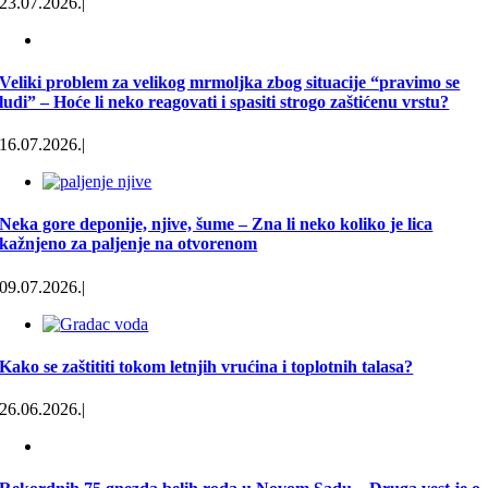
23.07.2026.
|
Veliki problem za velikog mrmoljka zbog situacije “pravimo se
ludi” – Hoće li neko reagovati i spasiti strogo zaštićenu vrstu?
16.07.2026.
|
Neka gore deponije, njive, šume – Zna li neko koliko je lica
kažnjeno za paljenje na otvorenom
09.07.2026.
|
Ministarstvo
planira donošenje
novog Zakona o
klimatskim
Kako se zaštititi tokom letnjih vrućina i toplotnih talasa?
promenama
26.06.2026.
|
05.08.2026.
|
0
komentara