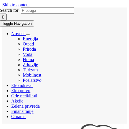
Skip to content
Search for:
Toggle Navigation
Novosti
Energija
Otpad
Priroda
Voda
Hrana
Zdravlje
Turizam
Mobilnost
Pčelarstvo
Eko adresar
Eko pravo
Gde reciklirati
Akcije
Zelena privreda
Finansiranje
O nama