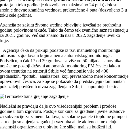
puta
(a u toku godine je dozvoljeno maksimalno 24 puta) dok su
srednje dnevne granična vrednosti prekoračene 4 puta (dozvoljeno 3 u
toku cele godine).
Agencija za zaštitu životne sredine objavljuje izveštaj za prethodnu
godinu polovinom tekuće. Tako da ćemo tek zvanično saznati situaciju
za 2021. godine. Već sad znamo da nas u 2022. zagađenje uveliko
truje.
– Agencija čeka da prikupi podatke iz tzv. manuelnog monitoringa
odnosno iz gradova u kojima nema automatskog monitoringa.
Podsetiću, u čak 17 od 29 gradova sa više od 50 hiljada stanovnika
uopšte ne postoji državni automatski monitoring PM čestica iako u
ovom trenutku na teritoriji Srbije već funcioniše više od 400
građanskih, “portabl” analizatora, koji prevashodno mere koncentracije
upravo ovih čestica, za koje se pokazalo da predstavljaju dominantan
pokazatelj povišenih nivoa zagađenja u Srbiji – napominje Lekić.
Nadležni se pravdaju da je ovo višedecenijski problem i prođoše
godine u tom izgovoru. Postoje konkursi za građane i javne ustanove
za subvencije za zamenu kotlova, za solarne panele i toplotne pumpe i
sl. u cilju smanjenja zagađenja vazduha ali te aktivnosti ne deluju
sistemski organizovano u okviru šire slike, mali su budžeti itd.