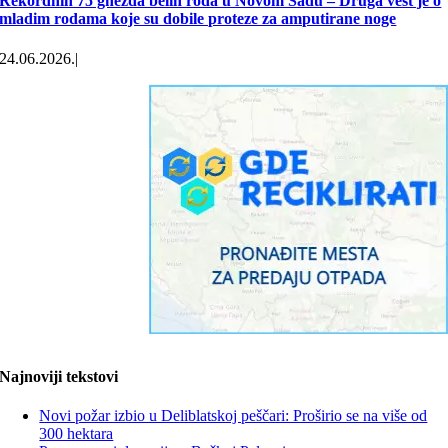
Rekordnih 75 gnezda belih roda u Novom Sadu – Druga vest je o
Profesor
mladim rodama koje su dobile proteze za amputirane noge
Jovančićević: Ovo
je jedna od
24.06.2026.
|
najblažih suša u
21. veku – kako je
moguće da ništa
nismo naučili
03.08.2026.
|
0
komentara
Najnoviji tekstovi
Novi požar izbio u Deliblatskoj peščari: Proširio se na više od
300 hektara