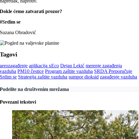
napredak, naprotiv.
Dokle ćemo zatvarati prozor?
#Srdim se
Suzana Obradović
Tagovi
aerozagađenje
aplikacija xEco
Dejan Lekić
merenje zagađenja
vazduha
PM10 čestice
Program zaštite vazduha
SRDA Preporučuje
Srdim se
Strategija zaštite vazduha
sumpor dioksid
zagađenje vazduha
Podelite na društvenim mrežama
Povezani tekstovi