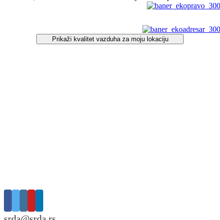
Prikaži kvalitet vazduha za moju lokaciju
srda@srda.rs