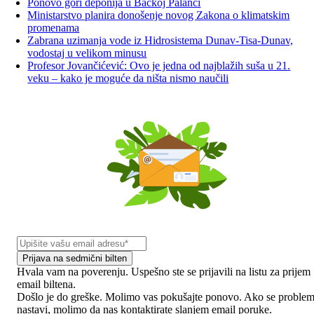
Ponovo gori deponija u Bačkoj Palanci
Ministarstvo planira donošenje novog Zakona o klimatskim
promenama
Zabrana uzimanja vode iz Hidrosistema Dunav-Tisa-Dunav,
vodostaj u velikom minusu
Profesor Jovančićević: Ovo je jedna od najblažih suša u 21.
veku – kako je moguće da ništa nismo naučili
Prijava na sedmični bilten
Hvala vam na poverenju. Uspešno ste se prijavili na listu za prijem
email biltena.
Došlo je do greške. Molimo vas pokušajte ponovo. Ako se proble
nastavi, molimo da nas kontaktirate slanjem email poruke.