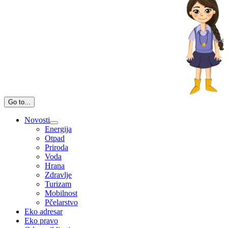
Go to...
Novosti
Energija
Otpad
Priroda
Voda
Hrana
Zdravlje
Turizam
Mobilnost
Pčelarstvo
Eko adresar
Eko pravo