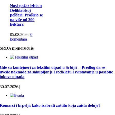
Novi požar izbio u
Deliblatskoj
peščari: Proširio se
na više od 300
hektara
05.08.2026.
|
0
komentara
SRDA preporučuje
Gde su kontejneri za tekstilni otpad u Srbiji? – Predlog da se
uvede naknada za sakupljanje i reciklažu i svrstavanje u posebne
tokove otpada
30.07.2026.
|
Komarci i krpelji: kako izabrati zaštitu koja zaista deluje?