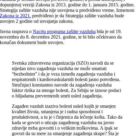
dopunjenoj verziji Zakona iz 2013. godine do 1. januara 2015. godine.
Strategija zaštite vazduha nije usvojena u predviđeno vreme. Izmenom
Zakona iz 2021.
predviđeno je da Strategija zaštite vazduha bude
usvojen 2 godine od usvajanja zakona.
Javna rasprava o
Nacrtu programa zaštite vazduha
bila je od 19.
novembra do 8. decembra 2021. godine, te bi bilo očekivano da
konačan dokument bude usvojen.
Svetska zdravstvena organizacija (SZO) navodi da se
nijedan nivo zagađenja vazduha ne može smatrati
“bezbednim” i da je veza između zagađenja vazduha i
respiratornih i kardiovaskularnih bolesti jasno potvrđena.
Stručnjaci konstantno navode da zagađenja vazduha
faktor rizika za mnoge bolesti. Za Srbiju se iznose podaci
o hiljadama prevremenih smrti usled zagađenja.
Zagađen vazduh izaziva bolesti usled kojih je smanjen
kvalitet života, smanjena je i radna sposobnost i
produktivnost, a tu je i činjenica da lečenje košta. Tako da
kada se govori o uticaju zagađenog vazduha na javno
zdravlje treba govoriti i o velikim troškovima. A ipak se
govori da su mere za smanjenje zagađenja skupe? Šta je