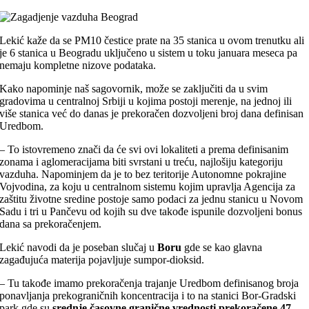
Lekić kaže da se PM10 čestice prate na 35 stanica u ovom trenutku ali
je 6 stanica u Beogradu uključeno u sistem u toku januara meseca pa
nemaju kompletne nizove podataka.
Kako napominje naš sagovornik, može se zaključiti da u svim
gradovima u centralnoj Srbiji u kojima postoji merenje, na jednoj ili
više stanica već do danas je prekoračen dozvoljeni broj dana definisan
Uredbom.
– To istovremeno znači da će svi ovi lokaliteti a prema definisanim
zonama i aglomeracijama biti svrstani u treću, najlošiju kategoriju
vazduha. Napominjem da je to bez teritorije Autonomne pokrajine
Vojvodina, za koju u centralnom sistemu kojim upravlja Agencija za
zaštitu životne sredine postoje samo podaci za jednu stanicu u Novom
Sadu i tri u Pančevu od kojih su dve takođe ispunile dozvoljeni bonus
dana sa prekoračenjem.
Lekić navodi da je poseban slučaj u
Boru
gde se kao glavna
zagađujuća materija pojavljuje sumpor-dioksid.
– Tu takođe imamo prekoračenja trajanje Uredbom definisanog broja
ponavljanja prekograničnih koncentracija i to na stanici Bor-Gradski
park gde su
srednje časovne granične vrednosti prekoračene 47