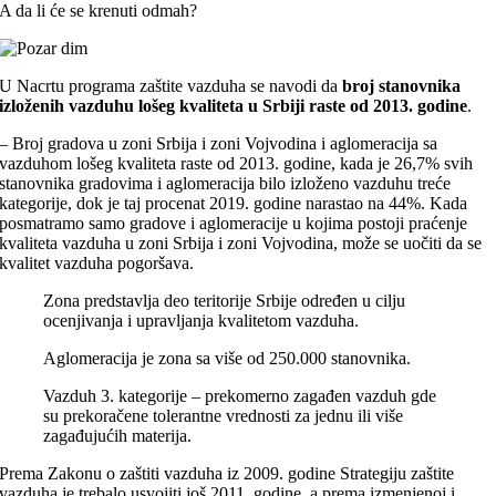
A da li će se krenuti odmah?
U Nacrtu programa zaštite vazduha se navodi da
broj stanovnika
izloženih vazduhu lošeg kvaliteta u Srbiji raste od 2013. godine
.
– Broj gradova u zoni Srbija i zoni Vojvodina i aglomeracija sa
vazduhom lošeg kvaliteta raste od 2013. godine, kada je 26,7% svih
stanovnika gradovima i aglomeracija bilo izloženo vazduhu treće
kategorije, dok je taj procenat 2019. godine narastao na 44%. Kada
posmatramo samo gradove i aglomeracije u kojima postoji praćenje
kvaliteta vazduha u zoni Srbija i zoni Vojvodina, može se uočiti da se
kvalitet vazduha pogoršava.
Zona predstavlja deo teritorije Srbijе određen u cilju
ocenjivanja i upravljanja kvalitetom vazduha.
Aglomeracija je zona sa više od 250.000 stanovnika.
Vazduh 3. kategorije – prekomerno zagađen vazduh gde
su prekoračene tolerantne vrednosti za jednu ili više
zagađujućih materija.
Prema Zakonu o zaštiti vazduha iz 2009. godine Strategiju zaštite
vazduha je trebalo usvojiti još 2011. godine, a prema izmenjenoj i