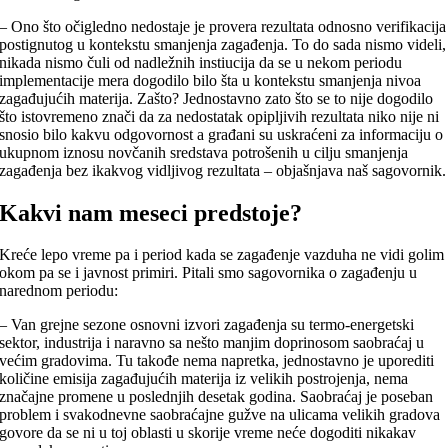
– Ono što očigledno nedostaje je provera rezultata odnosno verifikacija
postignutog u kontekstu smanjenja zagađenja. To do sada nismo videli,
nikada nismo čuli od nadležnih instiucija da se u nekom periodu
implementacije mera dogodilo bilo šta u kontekstu smanjenja nivoa
zagađujućih materija. Zašto? Jednostavno zato što se to nije dogodilo
što istovremeno znači da za nedostatak opipljivih rezultata niko nije ni
snosio bilo kakvu odgovornost a građani su uskraćeni za informaciju o
ukupnom iznosu novčanih sredstava potrošenih u cilju smanjenja
zagađenja bez ikakvog vidljivog rezultata – objašnjava naš sagovornik.
Kakvi nam meseci predstoje?
Kreće lepo vreme pa i period kada se zagađenje vazduha ne vidi golim
okom pa se i javnost primiri. Pitali smo sagovornika o zagađenju u
narednom periodu:
– Van grejne sezone osnovni izvori zagađenja su termo-energetski
sektor, industrija i naravno sa nešto manjim doprinosom saobraćaj u
većim gradovima. Tu takođe nema napretka, jednostavno je uporediti
količine emisija zagađujućih materija iz velikih postrojenja, nema
značajne promene u poslednjih desetak godina. Saobraćaj je poseban
problem i svakodnevne saobraćajne gužve na ulicama velikih gradova
govore da se ni u toj oblasti u skorije vreme neće dogoditi nikakav