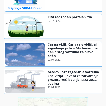
Finansiranje
Prvi rođendan portala Srda
O nama
Čas ga vidiš, čas ga ne vidiš, ali
zagađenje je tu – Međunarodni
dan čistog vazduha za plavo
nebo
Gradovi bez zagađenja vazduha
kao vizija – Kvota za zatvaranje
prozora već ispunjena za 2022.
godinu