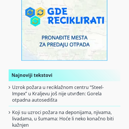
Najnoviji tekstovi
Uzrok požara u reciklažnom centru “Steel-
Impex” u Kraljevu još nije utvrđen: Gorela
otpadna autosedišta
Koji su uzroci požara na deponijama, njivama,
livadama, u šumama: Hoće li neko konačno biti
kažnjen