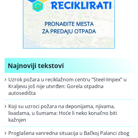
Najnoviji tekstovi
Uzrok požara u reciklažnom centru “Steel-Impex” u
Kraljevu još nije utvrđen: Gorela otpadna
autosedišta
Koji su uzroci požara na deponijama, njivama,
livadama, u šumama: Hoće li neko konačno biti
kažnjen
Proglašena vanredna situacija u Bačkoj Palanci zbog