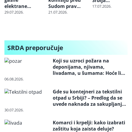
Srbija
elektrane
Sudom pravde
nabavlja
17.07.2026.
“Banatsko
EU zbog
milione tona
29.07.2026.
21.07.2026.
Miloševo” i
projekta
uglja iz
“Srpska Crnja”
„Jadar“
Indonezije:
Cena skoči i tri
puta dok
stigne do
SRDA preporučuje
Balkana
Koji su uzroci požara na
deponijama, njivama,
livadama, u šumama: Hoće li
neko konačno biti kažnjen
06.08.2026.
Gde su kontejneri za tekstilni
otpad u Srbiji? – Predlog da se
uvede naknada za sakupljanje i
reciklažu i svrstavanje u
30.07.2026.
posebne tokove otpada
Komarci i krpelji: kako izabrati
zaštitu koja zaista deluje?