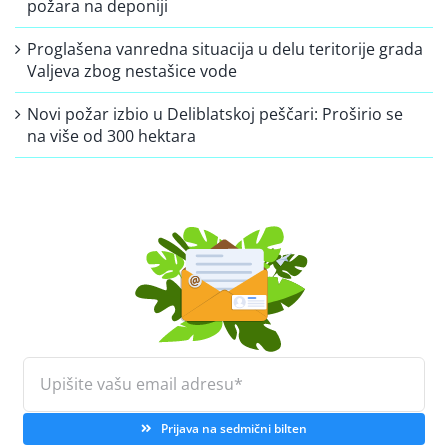
požara na deponiji
Proglašena vanredna situacija u delu teritorije grada
Valjeva zbog nestašice vode
Novi požar izbio u Deliblatskoj peščari: Proširio se
na više od 300 hektara
Prijava na sedmični bilten