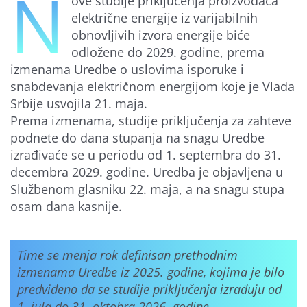
N
ove studije priključenja proizvođača
Finansiranje
električne energije iz varijabilnih
obnovljivih izvora energije biće
odložene do 2029. godine, prema
O nama
izmenama Uredbe o uslovima isporuke i
snabdevanja električnom energijom koje je Vlada
Srbije usvojila 21. maja.
Prema izmenama, studije priključenja za zahteve
podnete do dana stupanja na snagu Uredbe
izrađivaće se u periodu od 1. septembra do 31.
decembra 2029. godine. Uredba je objavljena u
Službenom glasniku 22. maja, a na snagu stupa
osam dana kasnije.
Time se menja rok definisan prethodnim
izmenama Uredbe iz 2025. godine, kojima je bilo
predviđeno da se studije priključenja izrađuju od
1. jula do 31. oktobra 2026. godine.