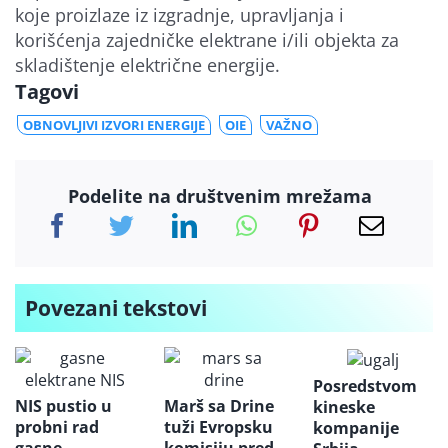
koje proizlaze iz izgradnje, upravljanja i
korišćenja zajedničke elektrane i/ili objekta za
skladištenje električne energije.
Tagovi
OBNOVLJIVI IZVORI ENERGIJE
OIE
VAŽNO
Podelite na društvenim mrežama
Povezani tekstovi
Posredstvom
NIS pustio u
Marš sa Drine
kineske
probni rad
tuži Evropsku
kompanije
gasne
komisiju pred