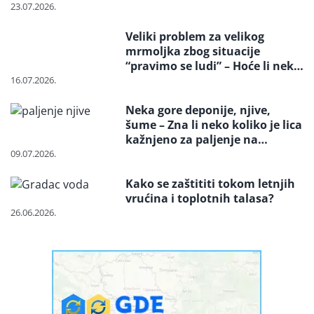
23.07.2026.
Veliki problem za velikog
mrmoljka zbog situacije
“pravimo se ludi” – Hoće li neko
reagovati i spasiti strogo
16.07.2026.
zaštićenu vrstu?
Neka gore deponije, njive,
šume – Zna li neko koliko je lica
kažnjeno za paljenje na
otvorenom
09.07.2026.
Kako se zaštititi tokom letnjih
vrućina i toplotnih talasa?
26.06.2026.