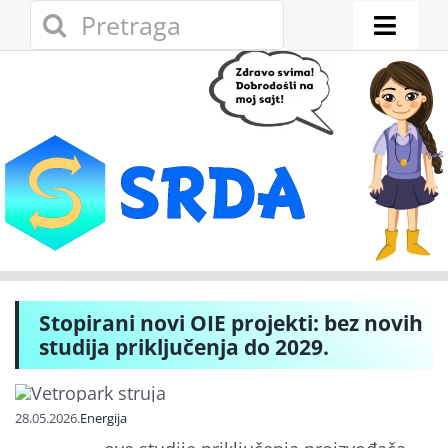
Skip
Search
to
for:
Toggl
content
Naviga
Novosti
Eko adresar
Eko pravo
Gde reciklirati
Stopirani novi OIE projekti: bez novih
Akcije
studija priključenja do 2029.
Zelena privreda
28.05.2026.
Energija