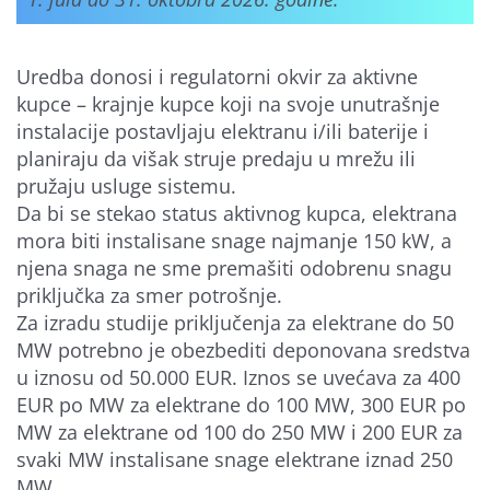
Uredba donosi i regulatorni okvir za aktivne
kupce – krajnje kupce koji na svoje unutrašnje
instalacije postavljaju elektranu i/ili baterije i
planiraju da višak struje predaju u mrežu ili
pružaju usluge sistemu.
Da bi se stekao status aktivnog kupca, elektrana
mora biti instalisane snage najmanje 150 kW, a
njena snaga ne sme premašiti odobrenu snagu
priključka za smer potrošnje.
Za izradu studije priključenja za elektrane do 50
MW potrebno je obezbediti deponovana sredstva
u iznosu od 50.000 EUR. Iznos se uvećava za 400
EUR po MW za elektrane do 100 MW, 300 EUR po
MW za elektrane od 100 do 250 MW i 200 EUR za
svaki MW instalisane snage elektrane iznad 250
MW.