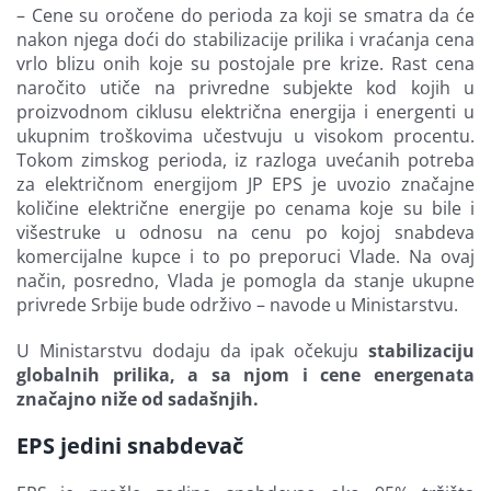
– Cene su oročene do perioda za koji se smatra da će
nakon njega doći do stabilizacije prilika i vraćanja cena
vrlo blizu onih koje su postojale pre krize. Rast cena
naročito utiče na privredne subjekte kod kojih u
proizvodnom ciklusu električna energija i energenti u
ukupnim troškovima učestvuju u visokom procentu.
Tokom zimskog perioda, iz razloga uvećanih potreba
za električnom energijom JP EPS je uvozio značajne
količine električne energije po cenama koje su bile i
višestruke u odnosu na cenu po kojoj snabdeva
komercijalne kupce i to po preporuci Vlade. Na ovaj
način, posredno, Vlada je pomogla da stanje ukupne
privrede Srbije bude održivo – navode u Ministarstvu.
U Ministarstvu dodaju da ipak očekuju
stabilizaciju
globalnih prilika, a sa njom i cene energenata
značajno niže od sadašnjih.
EPS jedini snabdevač