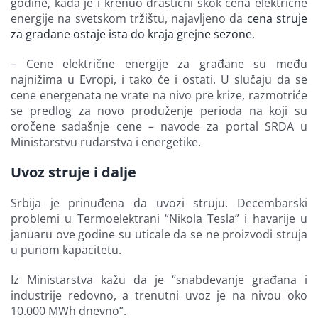
godine, kada je i krenuo drastični skok cena električne
energije na svetskom tržištu, najavljeno da
cena struje
za građane ostaje ista do kraja grejne sezone
.
– Cene električne energije za građane su među
najnižima u Evropi, i tako će i ostati. U slučaju da se
cene energenata ne vrate na nivo pre krize, razmotriće
se predlog za novo produženje perioda na koji su
oročene sadašnje cene – navode za portal SRDA u
Ministarstvu rudarstva i energetike.
Uvoz struje i dalje
Srbija je prinuđena da uvozi struju. Decembarski
problemi u Termoelektrani “Nikola Tesla” i havarije u
januaru ove godine su uticale da se ne proizvodi struja
u punom kapacitetu.
Iz Ministarstva kažu da je “snabdevanje građana i
industrije redovno, a trenutni uvoz je na nivou oko
10.000 MWh dnevno”.