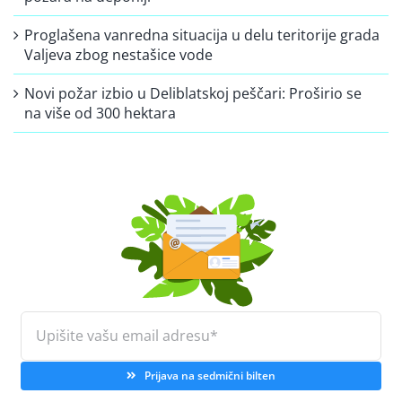
Proglašena vanredna situacija u delu teritorije grada
Valjeva zbog nestašice vode
Novi požar izbio u Deliblatskoj peščari: Proširio se
na više od 300 hektara
Prijava na sedmični bilten