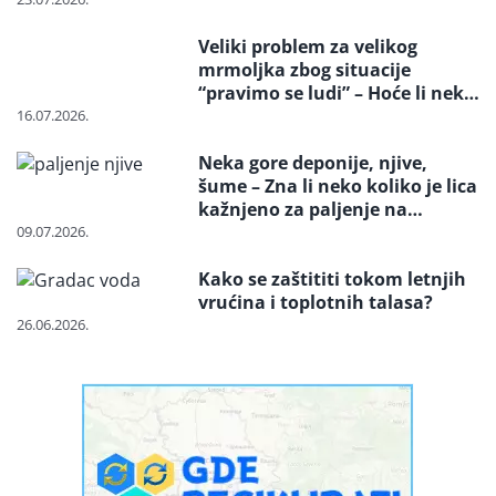
Veliki problem za velikog
mrmoljka zbog situacije
“pravimo se ludi” – Hoće li neko
reagovati i spasiti strogo
16.07.2026.
zaštićenu vrstu?
Neka gore deponije, njive,
šume – Zna li neko koliko je lica
kažnjeno za paljenje na
otvorenom
09.07.2026.
Kako se zaštititi tokom letnjih
vrućina i toplotnih talasa?
26.06.2026.