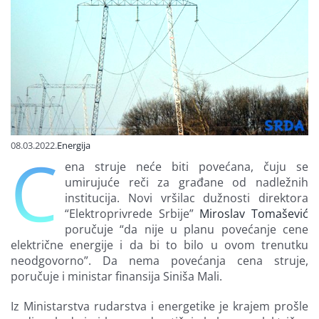
Finansiranje
O nama
08.03.2022.
Energija
C
ena struje neće biti povećana, čuju se
umirujuće reči za građane od nadležnih
institucija. Novi vršilac dužnosti direktora
“Elektroprivrede Srbije”
Miroslav Tomašević
poručuje “da nije u planu povećanje cene
električne energije i da bi to bilo u ovom trenutku
neodgovorno”. Da nema povećanja cena struje,
poručuje i ministar finansija Siniša Mali.
Iz Ministarstva rudarstva i energetike je krajem prošle