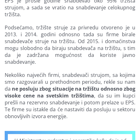
EPS je prošle godine snabdevao oko 95% tržišta
strujom, a sada se vratio na snabdevanje celokupnog
tržišta.
Podsećamo, tržište struje za privredu otvoreno je u
2013. i 2014. godini odnosno tada su firme birale
snabdevače struje na tržištu. Od 2015. i domaćinstva
mogu slobodno da biraju snabdevača na tržištu, s tim
da je zadržana mogućnost da koriste javno
snabdevanje.
Nekoliko najvećih firmi, snabdevači strujom, sa kojima
smo razgovarali u prethodnom periodu, rekle su nam
da
ne posluju zbog situacije na tržištu odnosno zbog
visoke cene na svetskim tržištima
, da su im kupci
prešli na rezervno snabdevanje i potom prelaze u EPS.
Te firme su istakle da će nastaviti da posluju u sektoru
obnovljivih izvora energije.