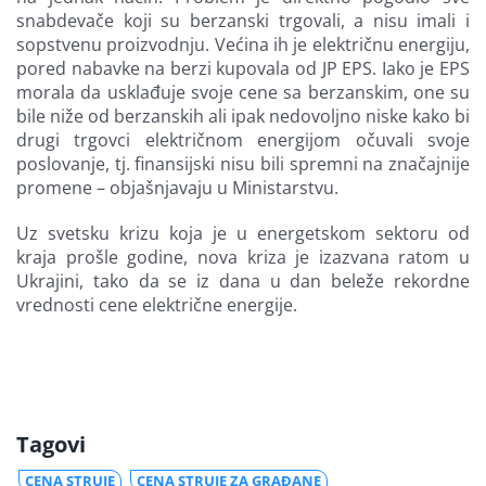
snabdevače koji su berzanski trgovali, a nisu imali i
sopstvenu proizvodnju. Većina ih je električnu energiju,
pored nabavke na berzi kupovala od JP EPS. Iako je EPS
morala da usklađuje svoje cene sa berzanskim, one su
bile niže od berzanskih ali ipak nedovoljno niske kako bi
drugi trgovci električnom energijom očuvali svoje
poslovanje, tj. finansijski nisu bili spremni na značajnije
promene – objašnjavaju u Ministarstvu.
Uz svetsku krizu koja je u energetskom sektoru od
kraja prošle godine, nova kriza je izazvana ratom u
Ukrajini, tako da se iz dana u dan beleže rekordne
vrednosti cene električne energije.
Tagovi
CENA STRUJE
CENA STRUJE ZA GRAĐANE