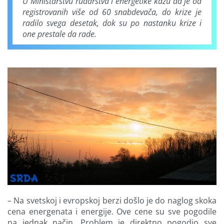
U Ministarstvu rudarstva i energetike kažu da je od
registrovanih više od 60 snabdevača, do krize je
radilo svega desetak, dok su po nastanku krize i
one prestale da rade.
– Na svetskoj i evropskoj berzi došlo je do naglog skoka
cena energenata i energije. Ove cene su sve pogodile
na jednak način. Problem je direktno pogodio sve