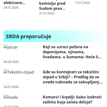
elektrane
nabavlja
17.07.2026.
komisiju pred
“Banatsko
milione tona
29.07.2026.
Sudom pravde
Miloševo” i
uglja iz
EU zbog
21.07.2026.
“Srpska Crnja”
Indonezije:
projekta
Cena skoči i tri
„Jadar“
puta dok
stigne do
SRDA preporučuje
Balkana
Koji su uzroci požara na
deponijama, njivama,
livadama, u šumama: Hoće li
neko konačno biti kažnjen
06.08.2026.
Gde su kontejneri za tekstilni
otpad u Srbiji? – Predlog da se
uvede naknada za sakupljanje i
reciklažu i svrstavanje u
30.07.2026.
posebne tokove otpada
Komarci i krpelji: kako izabrati
zaštitu koja zaista deluje?
23.07.2026.