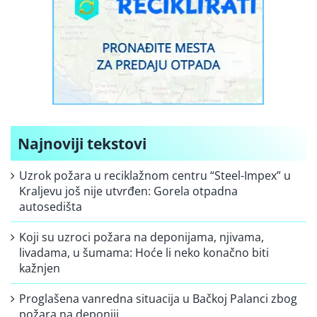
Najnoviji tekstovi
Uzrok požara u reciklažnom centru “Steel-Impex” u
Kraljevu još nije utvrđen: Gorela otpadna
autosedišta
Koji su uzroci požara na deponijama, njivama,
livadama, u šumama: Hoće li neko konačno biti
kažnjen
Proglašena vanredna situacija u Bačkoj Palanci zbog
požara na deponiji