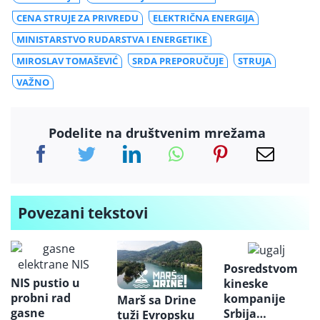
CENA STRUJE ZA PRIVREDU
ELEKTRIČNA ENERGIJA
MINISTARSTVO RUDARSTVA I ENERGETIKE
MIROSLAV TOMAŠEVIĆ
SRDA PREPORUČUJE
STRUJA
VAŽNO
Podelite na društvenim mrežama
Povezani tekstovi
Posredstvom
NIS pustio u
kineske
probni rad
kompanije
Marš sa Drine
gasne
Srbija
tuži Evropsku