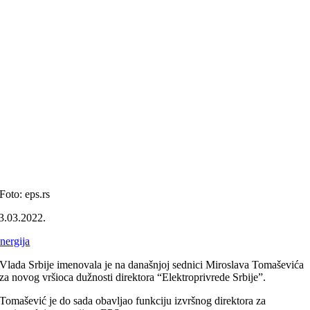
Foto: eps.rs
3.03.2022.
nergija
Vlada Srbije imenovala je na današnjoj sednici Miroslava Tomaševića
za novog vršioca dužnosti direktora “Elektroprivrede Srbije”.
Tomašević je do sada obavljao funkciju izvršnog direktora za