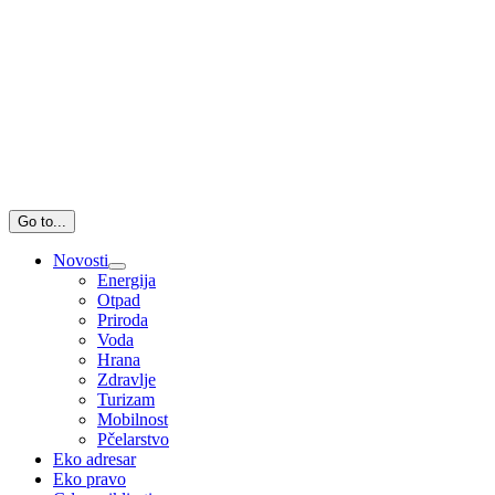
Go to...
Novosti
Energija
Otpad
Priroda
Voda
Hrana
Zdravlje
Turizam
Mobilnost
Pčelarstvo
Eko adresar
Eko pravo