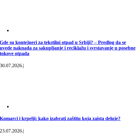
Gde su kontejneri za tekstilni otpad u Srbiji? – Predlog da se
uvede naknada za sakupljanje i reciklažu i svrstavanje u posebne
tokove otpada
30.07.2026.
|
Komarci i krpelji: kako izabrati zaštitu koja zaista deluje?
23.07.2026.
|