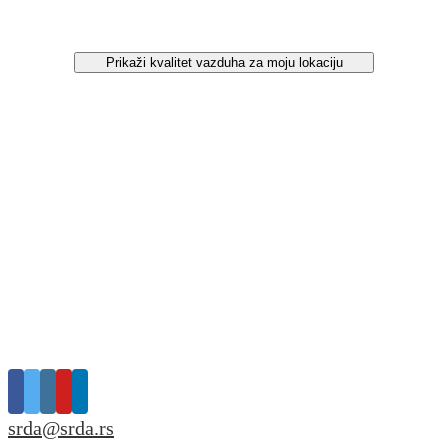
Prikaži kvalitet vazduha za moju lokaciju
srda@srda.rs