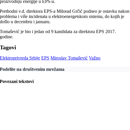
proizvodnju energije u EPS-u.
Prethodni v.d. direktora EPS-a Milorad Grčić podneo je ostavku nakon
problema i više incidenata u elektroenergetskom sistemu, do kojih je
došlo u decembru i januaru.
Tomašević je bio i jedan od 9 kandidata za direktora EPS 2017.
godine.
Tagovi
Elektroprivreda Srbije
EPS
Miroslav Tomašević
Važno
Podelite na društvenim mrežama
Povezani tekstovi