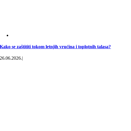
Kako se zaštititi tokom letnjih vrućina i toplotnih talasa?
26.06.2026.
|