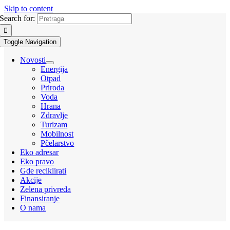
Skip to content
Search for:
Toggle Navigation
Novosti
Energija
Otpad
Priroda
Voda
Hrana
Zdravlje
Turizam
Mobilnost
Pčelarstvo
Eko adresar
Eko pravo
Gde reciklirati
Akcije
Zelena privreda
Finansiranje
O nama