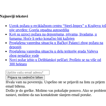
Najnoviji tekstovi
Uzrok požara u reciklažnom centru “Steel-Impex” u Kraljevu jo
nije utvrđen: Gorela otpadna autosedišta
Koji su uzroci požara na deponijama, njivama, livadama, u
šumama: Hoće li neko konačno biti kažnjen
Proglašena vanredna situacija u Bačkoj Palanci zbog požara na
deponiji
Proglašena vanredna situacija u delu teritorije grada Valjeva
zbog nestašice vode
Novi požar izbio u Deliblatskoj peščari: Proširio se na više od
300 hektara
Prijava na sedmični bilten
Hvala vam na poverenju. Uspešno ste se prijavili na listu za prijem
email biltena.
Došlo je do greške. Molimo vas pokušajte ponovo. Ako se proble
nastavi, molimo da nas kontaktirate slanjem email poruke.