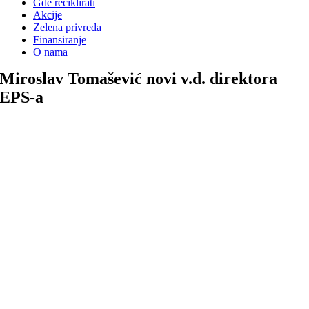
Gde reciklirati
Akcije
Zelena privreda
Finansiranje
O nama
Miroslav Tomašević novi v.d. direktora
EPS-a