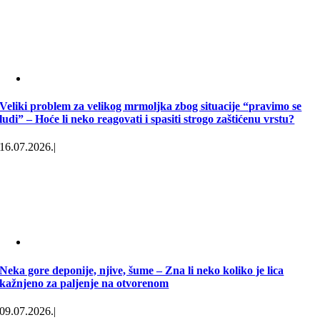
Veliki problem za velikog mrmoljka zbog situacije “pravimo se
ludi” – Hoće li neko reagovati i spasiti strogo zaštićenu vrstu?
16.07.2026.
|
Neka gore deponije, njive, šume – Zna li neko koliko je lica
kažnjeno za paljenje na otvorenom
09.07.2026.
|