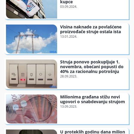
kupce
Visina naknade za povlašćene
proizvođače struje ostala ista
Struja ponovo poskupljuje 1.
novembra, obećani popusti do
40% za racionalnu potrošnju
Milionima građana stižu novi
ugovori o snabdevanju strujom
U proteklih godinu dana milion