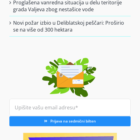
Proglašena vanredna situacija u delu teritorije
grada Valjeva zbog nestašice vode
Novi požar izbio u Deliblatskoj peščari: Proširio
se na više od 300 hektara
Prijava na sedmični bilten