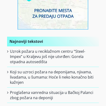
Najnoviji tekstovi
Uzrok požara u reciklažnom centru “Steel-
Impex” u Kraljevu još nije utvrđen: Gorela
otpadna autosedišta
Koji su uzroci požara na deponijama, njivama,
livadama, u šumama: Hoće li neko konačno biti
kažnjen
Proglašena vanredna situacija u Bačkoj Palanci
zbog požara na deponiji