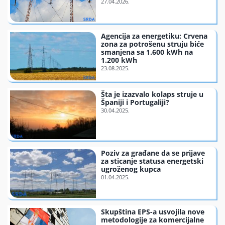
Finansiranje
Agencija za energetiku: Crvena
zona za potrošenu struju biće
O nama
smanjena sa 1.600 kWh na
1.200 kWh
Šta je izazvalo kolaps struje u
Španiji i Portugaliji?
Poziv za građane da se prijave
za sticanje statusa energetski
ugroženog kupca
Skupština EPS-a usvojila nove
metodologije za komercijalne