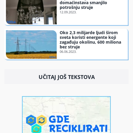
domaćinstava smanjilo
potrošnju struje
Oko 2,3 milijarde ljudi širom
sveta koristi energente koji
zagađuju okolinu, 600 miliona
bez struje
UČITAJ JOŠ TEKSTOVA