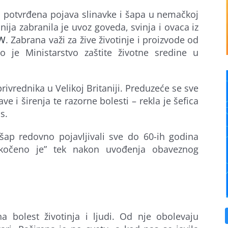
o potvrđena pojava slinavke i šapa u nemačkoj
nija zabranila je uvoz goveda, svinja i ovaca iz
W
. Zabrana važi za žive životinje i proizvode od
o je Ministarstvo zaštite životne sredine u
joprivrednika u Velikoj Britaniji. Preduzeće se sve
ve i širenja te razorne bolesti – rekla je šefica
s.
ap redovno pojavljivali sve do 60-ih godina
zakočeno je” tek nakon uvođenja obaveznog
a bolest životinja i ljudi. Od nje obolevaju