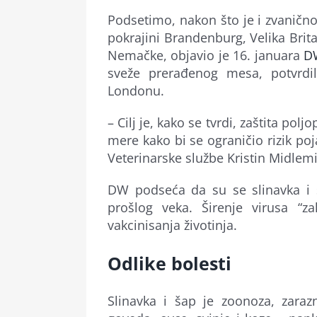
Podsetimo, nakon što je i zvaničn
pokrajini Brandenburg, Velika Brita
Nemačke, objavio je 16. januara
D
sveže prerađenog mesa, potvrdil
Londonu.
– Cilj je, kako se tvrdi, zaštita pol
mere kako bi se ograničio rizik poja
Veterinarske službe Kristin Midlemi
DW podseća da su se slinavka i š
prošlog veka. Širenje virusa “
vakcinisanja životinja.
Odlike bolesti
Slinavka i šap je zoonoza, zarazn