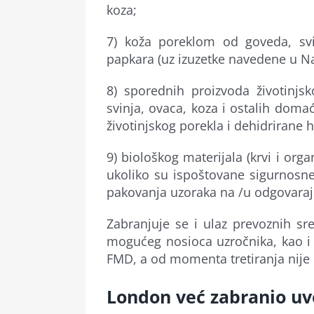
koza;
7) koža poreklom od goveda, svin
papkara (uz izuzetke navedene u Na
8) sporednih proizvoda životinjs
svinja, ovaca, koza i ostalih doma
životinjskog porekla i dehidrirane 
9) biološkog materijala (krvi i orga
ukoliko su ispoštovane sigurnosn
pakovanja uzoraka na /u odgovara
Zabranjuje se i ulaz prevoznih sre
mogućeg nosioca uzročnika, kao i u
FMD, a od momenta tretiranja nije 
London već zabranio uv