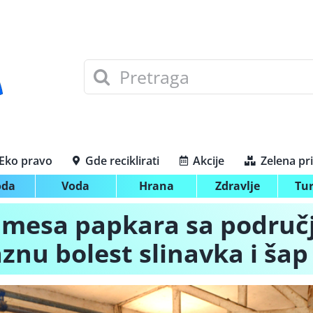
Search
for:
Eko pravo
Gde reciklirati
Akcije
Zelena pr
oda
Voda
Hrana
Zdravlje
Tu
mesa papkara sa područj
znu bolest slinavka i šap