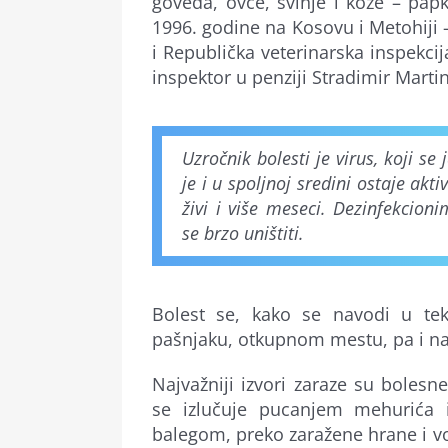
goveda, ovce, svinje i koze – papk
1996. godine na Kosovu i Metohiji –
i Republička veterinarska inspekcij
inspektor u penziji Stradimir Martin
Uzročnik bolesti je virus, koji s
je i u spoljnoj sredini ostaje 
živi i više meseci. Dezinfekcio
se brzo uništiti.
Bolest se, kako se navodi u tek
pašnjaku, otkupnom mestu, pa i n
Najvažniji izvori zaraze su bolesn
se izlučuje pucanjem mehurića 
balegom, preko zaražene hrane i vo