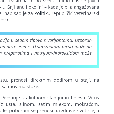
ari. Raširena je po svetu, a kod nas se javila
 u Gnjilanu i okolini – kada je bila angažovana
a, napisao je za
Politiku
republički veterinarski
ović.
e javlja u sedam tipova s varijantama. Otporan
aktivan duže vreme. U smrznutom mesu može da
nim preparatima i natrijum-hidroksidom može
stu, prenosi direktnim dodirom u staji, na
a sajmovima stoke.
e životinje u akutnom stadijumu bolesti. Virus
iz usta, slinom, zatim mlekom, mokraćom,
de, priborom se prenosi na zdrave životinje, a