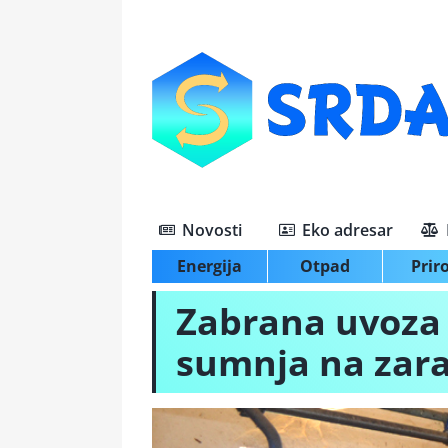
Skip
to
content
Novosti
Eko adresar
Energija
Otpad
Prir
Zabrana uvoza 
sumnja na zara