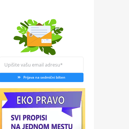
Prijava na sedmični bilten