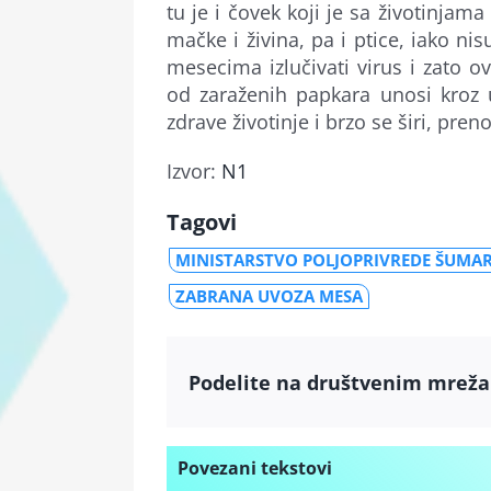
tu je i čovek koji je sa životinjama
mačke i živina, pa i ptice, iako ni
mesecima izlučivati virus i zato o
od zaraženih papkara unosi kroz
zdrave životinje i brzo se širi, preno
Izvor:
N1
Tagovi
MINISTARSTVO POLJOPRIVREDE ŠUMAR
ZABRANA UVOZA MESA
Podelite na društvenim mrež
Povezani tekstovi