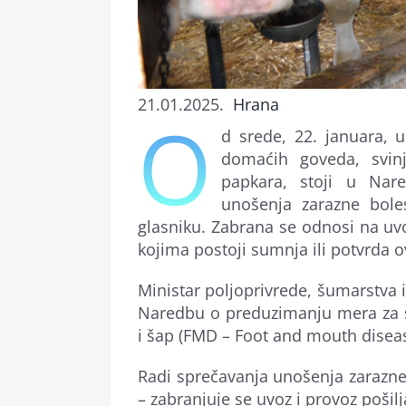
21.01.2025.
Hrana
O
d srede, 22. januara, 
domaćih goveda, svinj
papkara, stoji u Nar
unošenja zarazne bole
glasniku. Zabrana se odnosi na uvo
kojima postoji sumnja ili potvrda o
Ministar poljoprivrede, šumarstva 
Naredbu o preduzimanju mera za s
i šap (FMD – Foot and mouth diseas
Radi sprečavanja unošenja zarazne 
– zabranjuje se uvoz i provoz pošilj