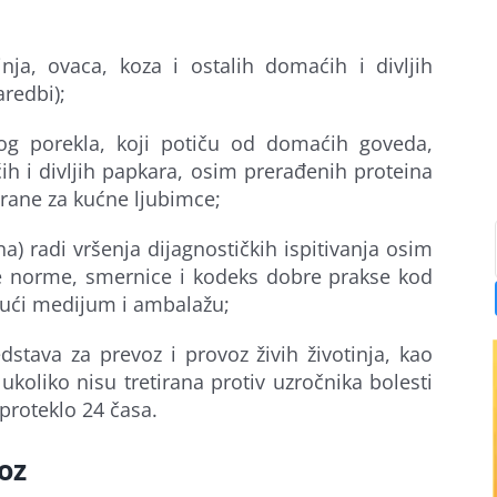
ja, ovaca, koza i ostalih domaćih i divljih
redbi);
kog porekla, koji potiču od domaćih goveda,
ćih i divljih papkara, osim prerađenih proteina
hrane za kućne ljubimce;
na) radi vršenja dijagnostičkih ispitivanja osim
e norme, smernice i kodeks dobre prakse kod
jući medijum i ambalažu;
dstava za prevoz i provoz živih životinja, kao
koliko nisu tretirana protiv uzročnika bolesti
proteklo 24 časa.
oz