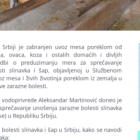
u Srbiji je zabranjen uvoz mesa poreklom od
a, ovaca, koza i ostalih domaćih i divljih
edbi o preduzimanju mera za sprečavanje
sti slinavka i šap, objavljenoj u Službenom
z mesa i živih životinja poreklom iz zemalja u
ve zarazne bolesti.
i vodoprivrede Aleksandar Martinović doneo je
prečavanje unošenja zarazne bolesti slinavka
e) u Republiku Srbiju.
bolesti slinavka i šap u Srbiju, kako se navodi
aka: