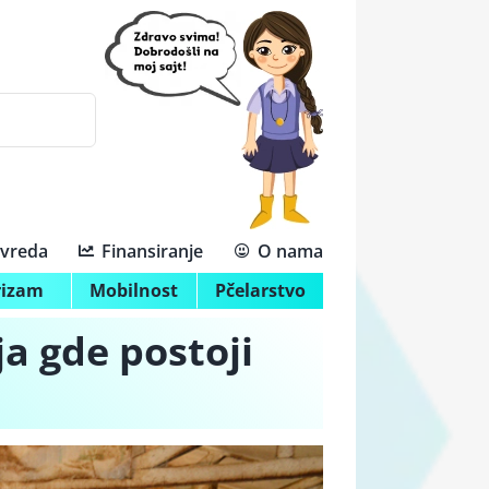
ivreda
Finansiranje
O nama
rizam
Mobilnost
Pčelarstvo
a gde postoji