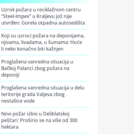
Uzrok požara u reciklažnom centru
“Steel-Impex” u Kraljevu još nije
utvrđen: Gorela otpadna autosedišta
Koji su uzroci požara na deponijama,
njivama, livadama, u šumama: Hoće
li neko konačno biti kažnjen
Proglašena vanredna situacija u
Bačkoj Palanci zbog požara na
deponiji
Proglašena vanredna situacija u delu
teritorije grada Valjeva zbog
nestašice vode
Novi požar izbio u Deliblatskoj
peščari: Proširio se na više od 300
hektara