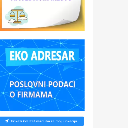
Prikaži kvalitet vazduha za moju lokaciju