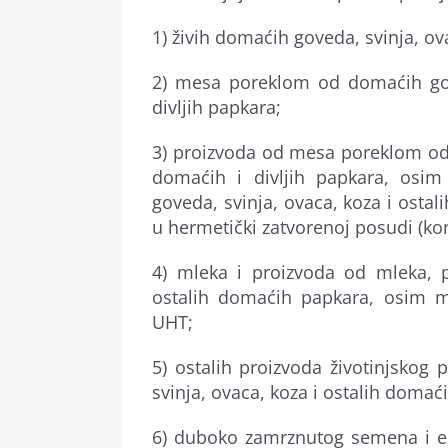
1) živih domaćih goveda, svinja, ova
2) mesa poreklom od domaćih gove
divljih papkara;
3) proizvoda od mesa poreklom od 
domaćih i divljih papkara, os
goveda, svinja, ovaca, koza i ostali
u hermetički zatvorenoj posudi (ko
4) mleka i proizvoda od mleka, 
ostalih domaćih papkara, osim m
UHT;
5) ostalih proizvoda životinjskog 
svinja, ovaca, koza i ostalih domaći
6) duboko zamrznutog semena i e