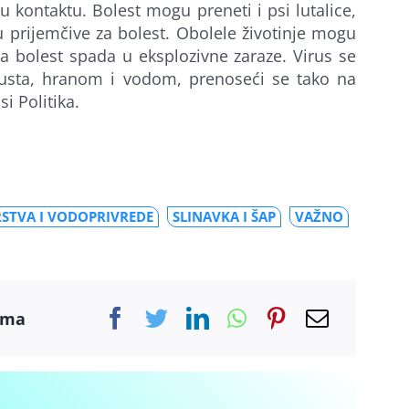
 u kontaktu. Bolest mogu preneti i psi lutalice,
su prijemčive za bolest. Obolele životinje mogu
va bolest spada u eksplozivne zaraze. Virus se
 usta, hranom i vodom, prenoseći se tako na
si Politika.
STVA I VODOPRIVREDE
SLINAVKA I ŠAP
VAŽNO
ama