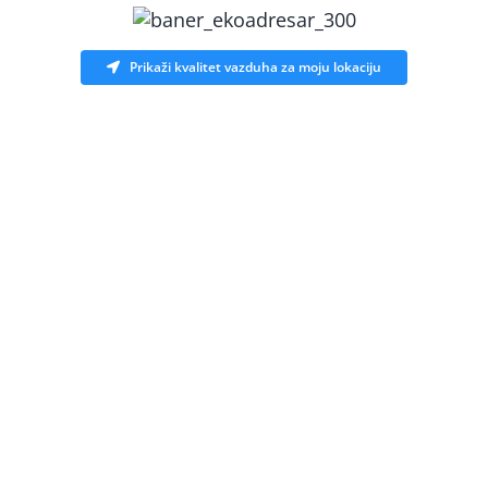
Prikaži kvalitet vazduha za moju lokaciju