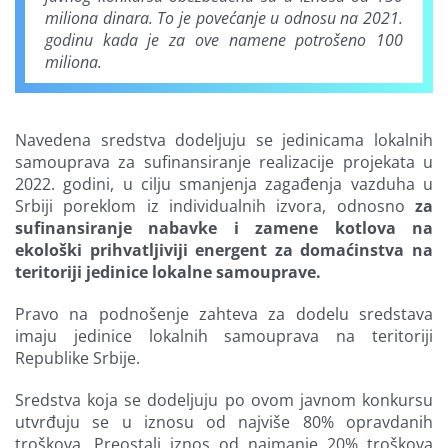
miliona dinara. To je povećanje u odnosu na 2021.
godinu kada je za ove namene potrošeno 100
miliona.
Navedena sredstva dodeljuju se jedinicama lokalnih
samouprava za sufinansiranje realizacije projekata u
2022. godini, u cilju smanjenja zagađenja vazduha u
Srbiji poreklom iz individualnih izvora, odnosno
za
sufinansiranje nabavke i zamene kotlova na
ekološki prihvatljiviji energent za domaćinstva na
teritoriji jedinice lokalne samouprave.
Pravo na podnošenje zahteva za dodelu sredstava
imaju jedinice lokalnih samouprava na teritoriji
Republike Srbije.
Sredstva koja se dodeljuju po ovom javnom konkursu
utvrđuju se u iznosu od najviše 80% opravdanih
troškova. Preostali iznos od najmanje 20% troškova