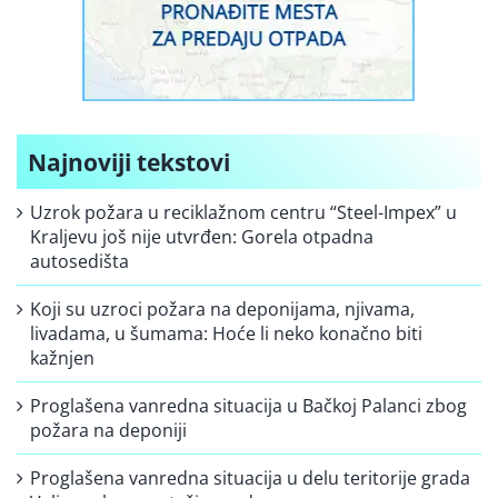
Najnoviji tekstovi
Uzrok požara u reciklažnom centru “Steel-Impex” u
Kraljevu još nije utvrđen: Gorela otpadna
autosedišta
Koji su uzroci požara na deponijama, njivama,
livadama, u šumama: Hoće li neko konačno biti
kažnjen
Proglašena vanredna situacija u Bačkoj Palanci zbog
požara na deponiji
Proglašena vanredna situacija u delu teritorije grada