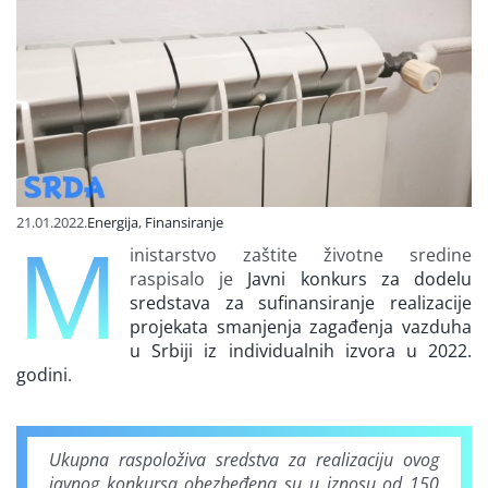
Finansiranje
O nama
21.01.2022.
Energija
,
Finansiranje
M
inistarstvo zaštite životne sredine
raspisalo je
Javni konkurs za dodelu
sredstava za sufinansiranje realizacije
projekata smanjenja zagađenja vazduha
u Srbiji iz individualnih izvora u 2022.
godini
.
Ukupna raspoloživa sredstva za realizaciju ovog
javnog konkursa obezbeđena su u iznosu od 150