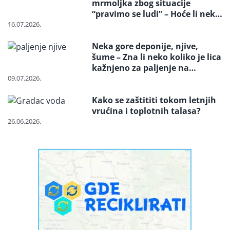
mrmoljka zbog situacije
“pravimo se ludi” – Hoće li neko
reagovati i spasiti strogo
16.07.2026.
zaštićenu vrstu?
Neka gore deponije, njive,
šume – Zna li neko koliko je lica
kažnjeno za paljenje na
otvorenom
09.07.2026.
Kako se zaštititi tokom letnjih
vrućina i toplotnih talasa?
26.06.2026.