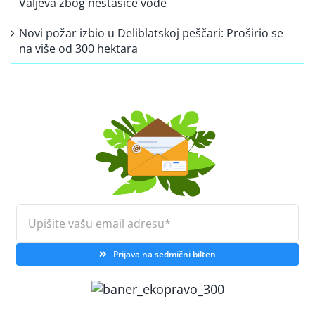
Valjeva zbog nestašice vode
Novi požar izbio u Deliblatskoj peščari: Proširio se
na više od 300 hektara
Prijava na sedmični bilten