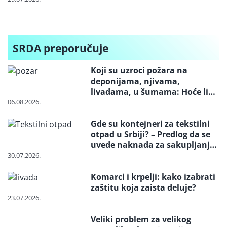
„Jadar“
posebnih
Miloševo” i
tokova otpada
“Srpska Crnja”
putem aukcija
i kvota
SRDA preporučuje
Koji su uzroci požara na
deponijama, njivama,
livadama, u šumama: Hoće li
neko konačno biti kažnjen
06.08.2026.
Gde su kontejneri za tekstilni
otpad u Srbiji? – Predlog da se
uvede naknada za sakupljanje i
reciklažu i svrstavanje u
30.07.2026.
posebne tokove otpada
Komarci i krpelji: kako izabrati
zaštitu koja zaista deluje?
23.07.2026.
Veliki problem za velikog