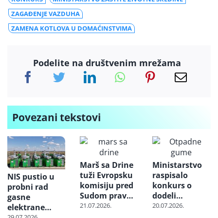
ZAGAĐENJE VAZDUHA
ZAMENA KOTLOVA U DOMAĆINSTVIMA
Podelite na društvenim mrežama
Povezani tekstovi
Marš sa Drine
Ministarstvo
tuži Evropsku
raspisalo
NIS pustio u
komisiju pred
konkurs o
probni rad
Sudom pravde
dodeli
gasne
EU zbog
podsticaja
21.07.2026.
20.07.2026.
elektrane
projekta
reciklerima
“Banatsko
29.07.2026.