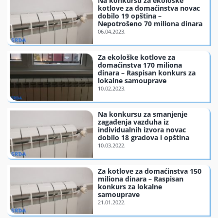
Na konkursu za ekološke
kotlove za domaćinstva novac
dobilo 19 opština –
Nepotrošeno 70 miliona dinara
Za ekološke kotlove za
domaćinstva 170 miliona
dinara – Raspisan konkurs za
lokalne samouprave
Na konkursu za smanjenje
zagađenja vazduha iz
individualnih izvora novac
dobilo 18 gradova i opština
Za kotlove za domaćinstva 150
miliona dinara – Raspisan
konkurs za lokalne
samouprave