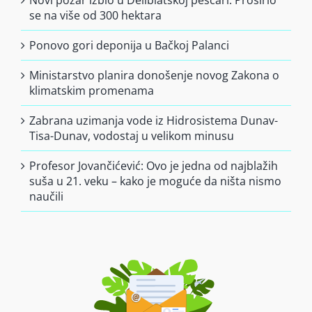
Novi požar izbio u Deliblatskoj peščari: Proširio
se na više od 300 hektara
Ponovo gori deponija u Bačkoj Palanci
Ministarstvo planira donošenje novog Zakona o
klimatskim promenama
Zabrana uzimanja vode iz Hidrosistema Dunav-
Tisa-Dunav, vodostaj u velikom minusu
Profesor Jovančićević: Ovo je jedna od najblažih
suša u 21. veku – kako je moguće da ništa nismo
naučili