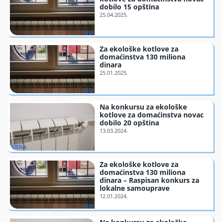
dobilo 15 opština
Finansiranje
O nama
Za ekološke kotlove za
domaćinstva 130 miliona
dinara
Na konkursu za ekološke
kotlove za domaćinstva novac
dobilo 20 opština
Za ekološke kotlove za
domaćinstva 130 miliona
dinara – Raspisan konkurs za
lokalne samouprave