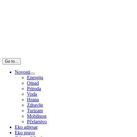
Go to...
Novosti
Energija
Otpad
Priroda
Voda
Hrana
Zdravlje
Turizam
Mobilnost
Pčelarstvo
Eko adresar
Eko pravo