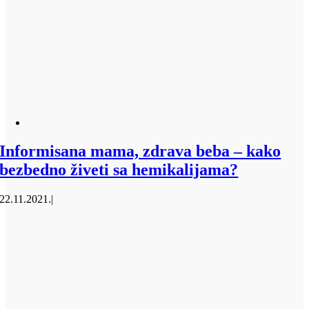
Informisana mama, zdrava beba – kako
bezbedno živeti sa hemikalijama?
22.11.2021.
|