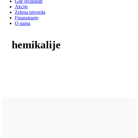
Gde reciklirati
Akcije
Zelena privreda
Finansiranje
O nama
hemikalije