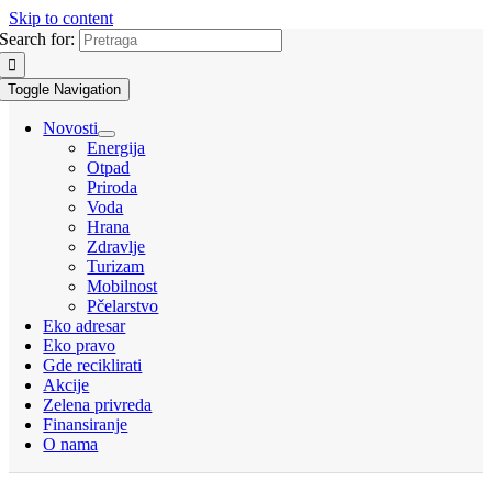
Skip to content
Search for:
Toggle Navigation
Novosti
Energija
Otpad
Priroda
Voda
Hrana
Zdravlje
Turizam
Mobilnost
Pčelarstvo
Eko adresar
Eko pravo
Gde reciklirati
Akcije
Zelena privreda
Finansiranje
O nama