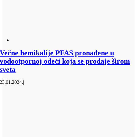
Večne hemikalije PFAS pronađene u
vodootpornoj odeći koja se prodaje širom
sveta
23.01.2024.
|