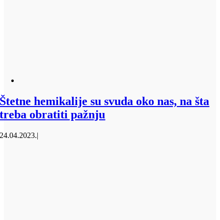
Štetne hemikalije su svuda oko nas, na šta
treba obratiti pažnju
24.04.2023.
|