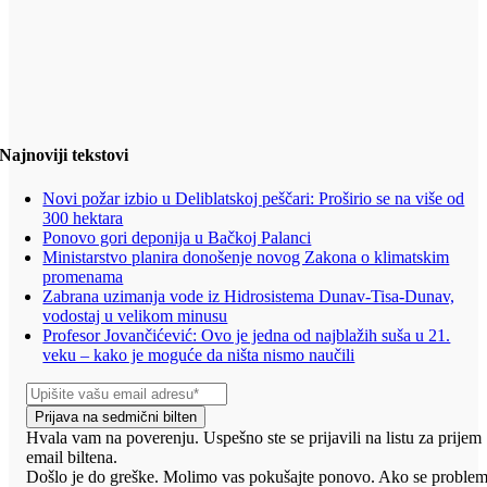
Najnoviji tekstovi
Novi požar izbio u Deliblatskoj peščari: Proširio se na više od
300 hektara
Ponovo gori deponija u Bačkoj Palanci
Ministarstvo planira donošenje novog Zakona o klimatskim
promenama
Zabrana uzimanja vode iz Hidrosistema Dunav-Tisa-Dunav,
vodostaj u velikom minusu
Profesor Jovančićević: Ovo je jedna od najblažih suša u 21.
veku – kako je moguće da ništa nismo naučili
Prijava na sedmični bilten
Hvala vam na poverenju. Uspešno ste se prijavili na listu za prijem
email biltena.
Došlo je do greške. Molimo vas pokušajte ponovo. Ako se proble