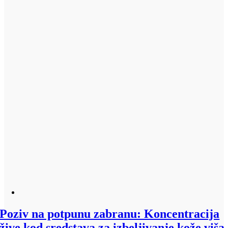
Poziv na potpunu zabranu: Koncentracija
žive kod sredstava za izbeljivanje kože viša