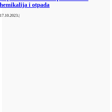
hemikalija i otpada
17.10.2023.
|