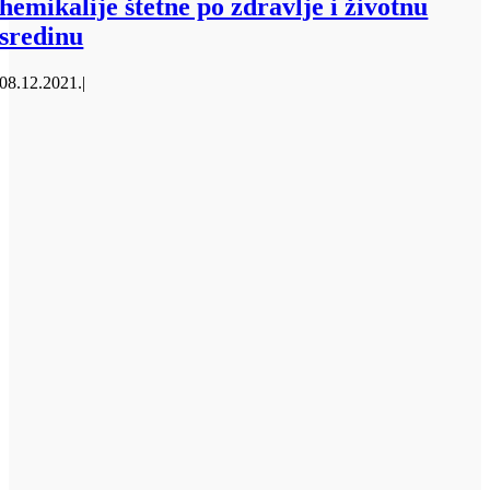
hemikalije štetne po zdravlje i životnu
sredinu
08.12.2021.
|