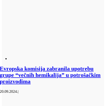
Evropska komisija zabranila upotrebu
grupe “večnih hemikalija” u potrošačkim
proizvodima
20.09.2024.
|