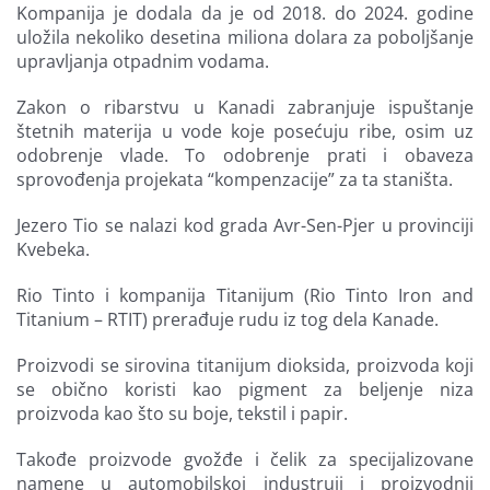
Kompanija je dodala da je od 2018. do 2024. godine
uložila nekoliko desetina miliona dolara za poboljšanje
upravljanja otpadnim vodama.
Zakon o ribarstvu u Kanadi zabranjuje ispuštanje
štetnih materija u vode koje posećuju ribe, osim uz
odobrenje vlade. To odobrenje prati i obaveza
sprovođenja projekata “kompenzacije” za ta staništa.
Jezero Tio se nalazi kod grada Avr-Sen-Pjer u provinciji
Kvebeka.
Rio Tinto i kompanija Titanijum (Rio Tinto Iron and
Titanium – RTIT) prerađuje rudu iz tog dela Kanade.
Proizvodi se sirovina titanijum dioksida, proizvoda koji
se obično koristi kao pigment za beljenje niza
proizvoda kao što su boje, tekstil i papir.
Takođe proizvode gvožđe i čelik za specijalizovane
namene u automobilskoj industruji i proizvodnji