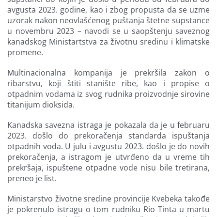
avgusta 2023. godine, kao i zbog propusta da se uzme
uzorak nakon neovlašćenog puštanja štetne supstance
u novembru 2023 – navodi se u saopštenju saveznog
kanadskog Ministartstva za životnu sredinu i klimatske
promene.
Multinacionalna kompanija je prekršila zakon o
ribarstvu, koji štiti stanište ribe, kao i propise o
otpadnim vodama iz svog rudnika proizvodnje sirovine
titanijum dioksida.
Kanadska savezna istraga je pokazala da je u februaru
2023. došlo do prekoračenja standarda ispuštanja
otpadnih voda. U julu i avgustu 2023. došlo je do novih
prekoračenja, a istragom je utvrđeno da u vreme tih
prekršaja, ispuštene otpadne vode nisu bile tretirana,
preneo je list.
Ministarstvo životne sredine provincije Kvebeka takođe
je pokrenulo istragu o tom rudniku Rio Tinta u martu