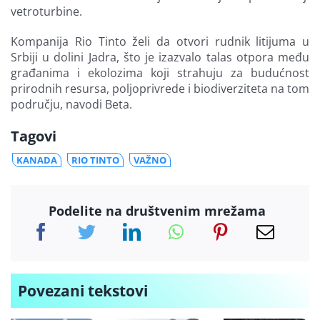
vetroturbine.
Kompanija Rio Tinto želi da otvori rudnik litijuma u
Srbiji u dolini Jadra, što je izazvalo talas otpora među
građanima i ekolozima koji strahuju za budućnost
prirodnih resursa, poljoprivrede i biodiverziteta na tom
području, navodi Beta.
Tagovi
KANADA
RIO TINTO
VAŽNO
Podelite na društvenim mrežama
Povezani tekstovi