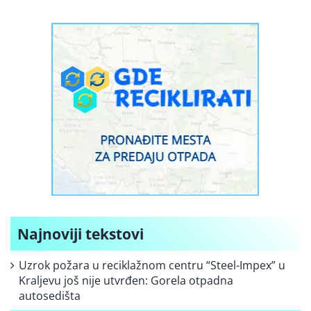
Najnoviji tekstovi
Uzrok požara u reciklažnom centru “Steel-Impex” u
Kraljevu još nije utvrđen: Gorela otpadna
autosedišta