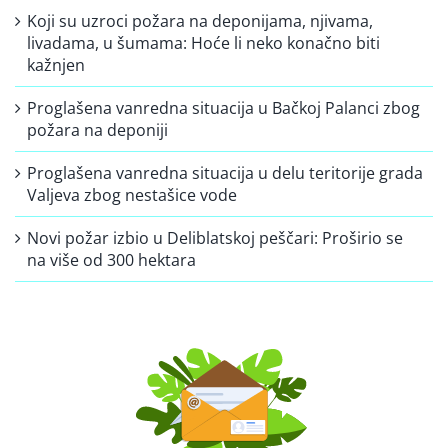
Koji su uzroci požara na deponijama, njivama,
livadama, u šumama: Hoće li neko konačno biti
kažnjen
Proglašena vanredna situacija u Bačkoj Palanci zbog
požara na deponiji
Proglašena vanredna situacija u delu teritorije grada
Valjeva zbog nestašice vode
Novi požar izbio u Deliblatskoj peščari: Proširio se
na više od 300 hektara