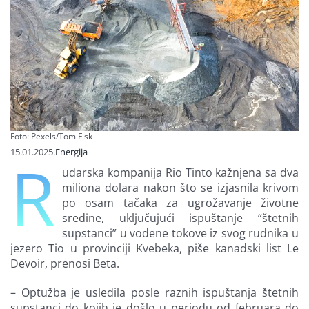
Finansiranje
O nama
Foto: Pexels/Tom Fisk
15.01.2025.
Energija
R
udarska kompanija Rio Tinto kažnjena sa dva
miliona dolara nakon što se izjasnila krivom
po osam tačaka za ugrožavanje životne
sredine, uključujući ispuštanje “štetnih
supstanci” u vodene tokove iz svog rudnika u
jezero Tio u provinciji Kvebeka, piše kanadski list Le
Devoir, prenosi Beta.
– Optužba je usledila posle raznih ispuštanja štetnih
supstanci do kojih je došlo u periodu od februara do