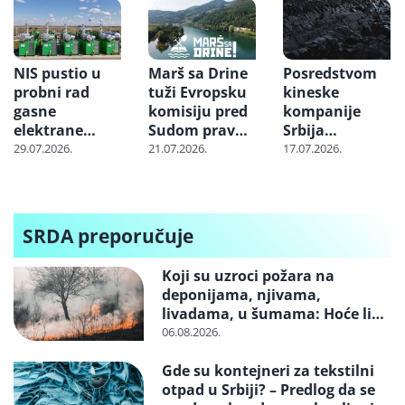
NIS pustio u
Marš sa Drine
Posredstvom
probni rad
tuži Evropsku
kineske
gasne
komisiju pred
kompanije
elektrane
Sudom pravde
Srbija
“Banatsko
EU zbog
nabavlja
29.07.2026.
21.07.2026.
17.07.2026.
Miloševo” i
projekta
milione tona
“Srpska Crnja”
„Jadar“
uglja iz
Indonezije:
Cena skoči i tri
SRDA preporučuje
puta dok
stigne do
Koji su uzroci požara na
Balkana
deponijama, njivama,
livadama, u šumama: Hoće li
neko konačno biti kažnjen
06.08.2026.
Gde su kontejneri za tekstilni
otpad u Srbiji? – Predlog da se