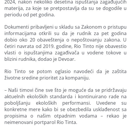
2024, nakon nekoliko desetina ispuštanja zagađujućih
materija, za koje se pretpostavlja da su se dogodile u
periodu od pet godina.
Dokumenti pribavljeni u skladu sa Zakonom o pristupu
informacijama otkrili su da je rudnik za pet godina
dobio oko 20 obaveštenja o nepoštovanju zakona. U
četiri navrata od 2019. godine, Rio Tinto nije obavestio
vlasti o ispuštanjima zagađivača u vodene tokove u
blizini rudnika, dodao je Devoar.
Rio Tinto se potom oglasio navodeći da je zaštita
životne sredine prioritet za kompaniju.
– Naši timovi čine sve što je moguće da se pridržavaju
aktuelnih ekoloških standarda i kontinuirano rade na
poboljšanju ekoloških performansi. Uvedene su
konkretne mere kako bi se obezbedila usklađenost sa
propisima o našim otpadnim vodama – rekao je
neimenovani portparol Rio Tinta.