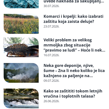
uvede naknada za sakupljanje i
reciklažu i svrstavanje u
30.07.2026.
posebne tokove otpada
Komarci i krpelji: kako izabrati
zaštitu koja zaista deluje?
23.07.2026.
Veliki problem za velikog
mrmoljka zbog situacije
“pravimo se ludi” – Hoće li neko
reagovati i spasiti strogo
16.07.2026.
zaštićenu vrstu?
Neka gore deponije, njive,
šume – Zna li neko koliko je lica
kažnjeno za paljenje na
otvorenom
09.07.2026.
Kako se zaštititi tokom letnjih
vrućina i toplotnih talasa?
26.06.2026.