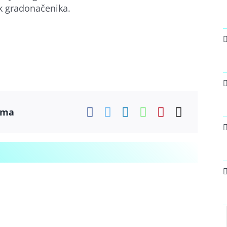
k gradonačenika.
ama