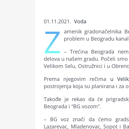
01.11.2021.
Voda
Z
amenik gradonačelnika Be
problem u Beogradu kanali
– Trećina Beograda nema
delova u našem gradu. Počeli smo 
Velikom Selu, Ostružnici i u Obreno
Prema njegovim rečima
u Veli
postrojenja koja su planirana i za o
Takođe je rekao da će prigradsk
Beograda i “BG vozom”.
– BG voz znači da ćemo gradsk
Lazarevac, Mladenovac, Sopot i Ba