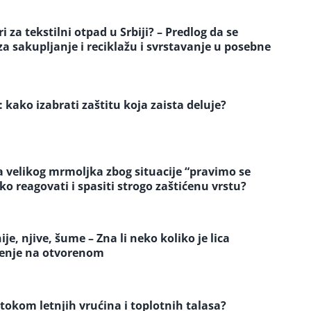
 za tekstilni otpad u Srbiji? – Predlog da se
 sakupljanje i reciklažu i svrstavanje u posebne
: kako izabrati zaštitu koja zaista deluje?
a velikog mrmoljka zbog situacije “pravimo se
eko reagovati i spasiti strogo zaštićenu vrstu?
e, njive, šume – Zna li neko koliko je lica
jenje na otvorenom
 tokom letnjih vrućina i toplotnih talasa?