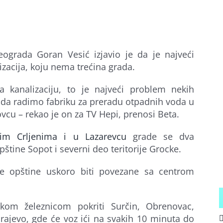
ograda Goran Vesić izjavio je da je najveći
zacija, koju nema trećina grada.
 kanalizaciju, to je najveći problem nekih
da radimo fabriku za preradu otpadnih voda u
vcu – rekao je on za TV Hepi, prenosi Beta.
kim Crljenima i u Lazarevcu
grade se dva
pštine Sopot i severni deo teritorije Grocke.
e opštine uskoro biti povezane sa centrom
om železnicom pokriti Surčin, Obrenovac,
rajevo, gde će voz ići na svakih 10 minuta do