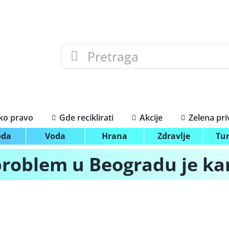
Search
for:
ko pravo
Gde reciklirati
Akcije
Zelena pr
oda
Voda
Hrana
Zdravlje
Tu
problem u Beogradu je ka