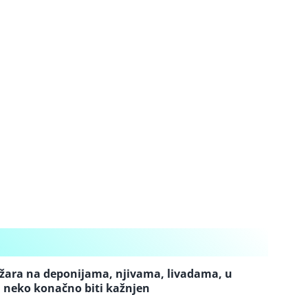
ožara na deponijama, njivama, livadama, u
 neko konačno biti kažnjen