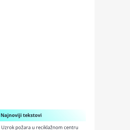
Najnoviji tekstovi
Uzrok požara u reciklažnom centru