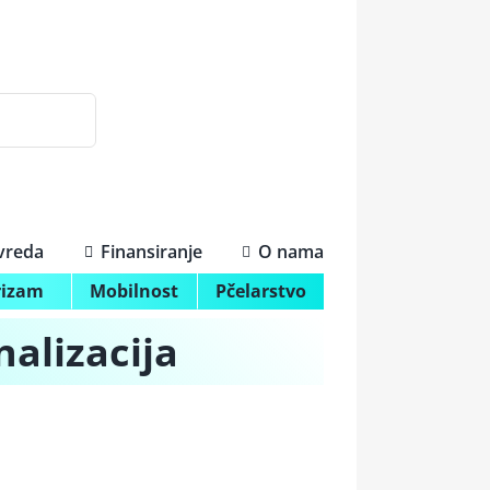
ivreda
Finansiranje
O nama
rizam
Mobilnost
Pčelarstvo
nalizacija