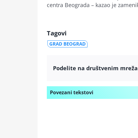
centra Beograda – kazao je zameni
Tagovi
GRAD BEOGRAD
Podelite na društvenim mrež
Povezani tekstovi