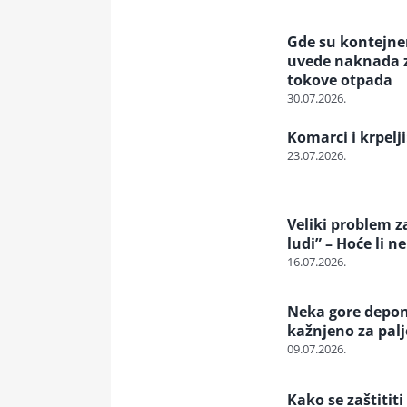
Gde su kontejneri
uvede naknada za
tokove otpada
30.07.2026.
Komarci i krpelji
23.07.2026.
Veliki problem z
ludi” – Hoće li n
16.07.2026.
Neka gore deponij
kažnjeno za pal
09.07.2026.
Kako se zaštititi