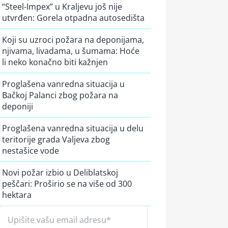
“Steel-Impex” u Kraljevu još nije
utvrđen: Gorela otpadna autosedišta
Koji su uzroci požara na deponijama,
njivama, livadama, u šumama: Hoće
li neko konačno biti kažnjen
Proglašena vanredna situacija u
Bačkoj Palanci zbog požara na
deponiji
Proglašena vanredna situacija u delu
teritorije grada Valjeva zbog
nestašice vode
Novi požar izbio u Deliblatskoj
peščari: Proširio se na više od 300
hektara