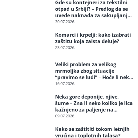
Gde su kontejneri za tekstilni
otpad u Srbiji? – Predlog da se
uvede naknada za sakupljanje i
reciklažu i svrstavanje u
30.07.2026.
posebne tokove otpada
Komarci i krpelji: kako izabrati
zaštitu koja zaista deluje?
23.07.2026.
Veliki problem za velikog
mrmoljka zbog situacije
“pravimo se ludi” – Hoće li neko
reagovati i spasiti strogo
16.07.2026.
zaštićenu vrstu?
Neka gore deponije, njive,
šume – Zna li neko koliko je lica
kažnjeno za paljenje na
otvorenom
09.07.2026.
Kako se zaštititi tokom letnjih
vrućina i toplotnih talasa?