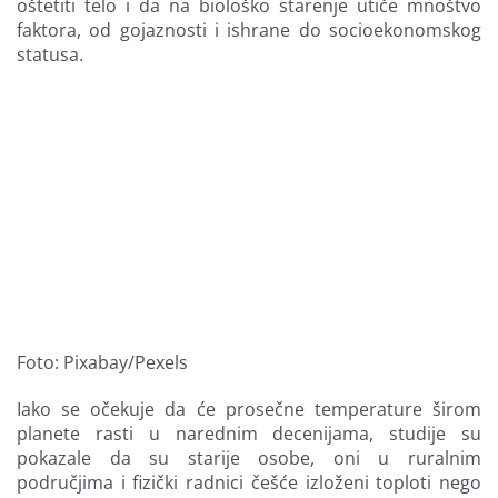
oštetiti telo i da na biološko starenje utiče mnoštvo
faktora, od gojaznosti i ishrane do socioekonomskog
statusa.
Foto: Pixabay/Pexels
Iako se očekuje da će prosečne temperature širom
planete rasti u narednim decenijama, studije su
pokazale da su starije osobe, oni u ruralnim
područjima i fizički radnici češće izloženi toploti nego