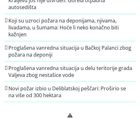
Kraljevu još nije utvrđen: Gorela otpadna
autosedišta
Koji su uzroci požara na deponijama, njivama,
livadama, u šumama: Hoće li neko konačno biti
kažnjen
Proglašena vanredna situacija u Bačkoj Palanci zbog
požara na deponiji
Proglašena vanredna situacija u delu teritorije grada
Valjeva zbog nestašice vode
Novi požar izbio u Deliblatskoj peščari: Proširio se
na više od 300 hektara