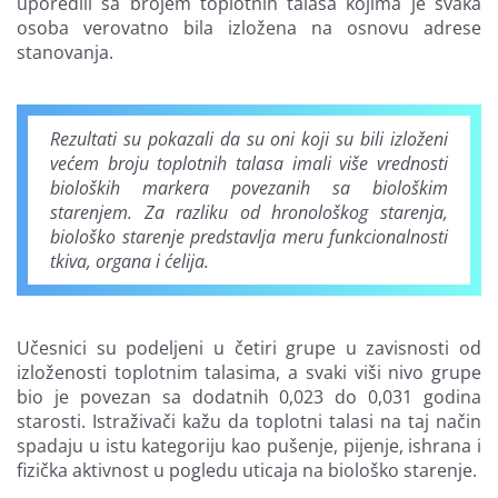
uporedili sa brojem toplotnih talasa kojima je svaka
osoba verovatno bila izložena na osnovu adrese
stanovanja.
Rezultati su pokazali da su oni koji su bili izloženi
većem broju toplotnih talasa imali više vrednosti
bioloških markera povezanih sa biološkim
starenjem. Za razliku od hronološkog starenja,
biološko starenje predstavlja meru funkcionalnosti
tkiva, organa i ćelija.
Učesnici su podeljeni u četiri grupe u zavisnosti od
izloženosti toplotnim talasima, a svaki viši nivo grupe
bio je povezan sa dodatnih 0,023 do 0,031 godina
starosti. Istraživači kažu da toplotni talasi na taj način
spadaju u istu kategoriju kao pušenje, pijenje, ishrana i
fizička aktivnost u pogledu uticaja na biološko starenje.