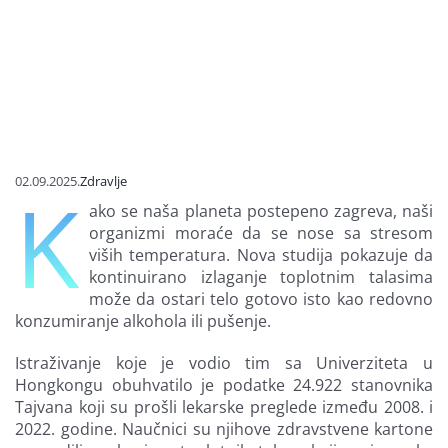
Finansiran
O nama
02.09.2025.
Zdravlje
K
ako se naša planeta postepeno zagreva, naši
organizmi moraće da se nose sa stresom
viših temperatura. Nova studija pokazuje da
kontinuirano izlaganje toplotnim talasima
može da ostari telo gotovo isto kao redovno
konzumiranje alkohola ili pušenje.
Istraživanje koje je vodio tim sa Univerziteta u
Hongkongu obuhvatilo je podatke 24.922 stanovnika
Tajvana koji su prošli lekarske preglede između 2008. i
2022. godine. Naučnici su njihove zdravstvene kartone