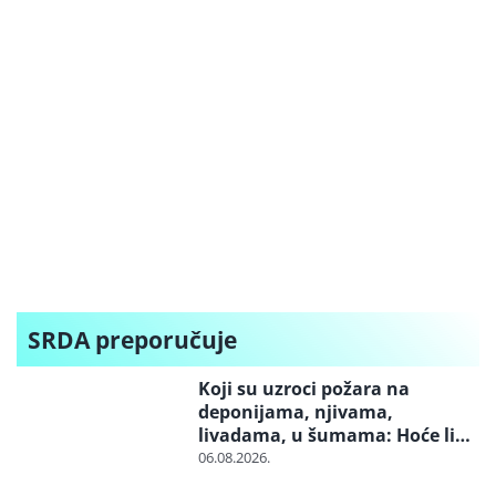
SRDA preporučuje
Koji su uzroci požara na
deponijama, njivama,
livadama, u šumama: Hoće li
neko konačno biti kažnjen
06.08.2026.