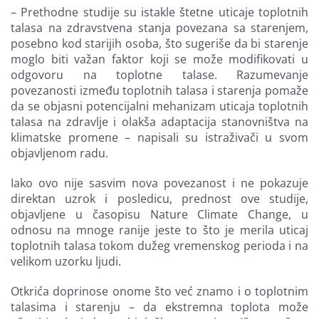
– Prethodne studije su istakle štetne uticaje toplotnih
talasa na zdravstvena stanja povezana sa starenjem,
posebno kod starijih osoba, što sugeriše da bi starenje
moglo biti važan faktor koji se može modifikovati u
odgovoru na toplotne talase. Razumevanje
povezanosti između toplotnih talasa i starenja pomaže
da se objasni potencijalni mehanizam uticaja toplotnih
talasa na zdravlje i olakša adaptacija stanovništva na
klimatske promene – napisali su istraživači u svom
objavljenom radu.
Iako ovo nije sasvim nova povezanost i ne pokazuje
direktan uzrok i posledicu, prednost ove studije,
objavljene u časopisu Nature Climate Change, u
odnosu na mnoge ranije jeste to što je merila uticaj
toplotnih talasa tokom dužeg vremenskog perioda i na
velikom uzorku ljudi.
Otkrića doprinose onome što već znamo i o toplotnim
talasima i starenju – da ekstremna toplota može