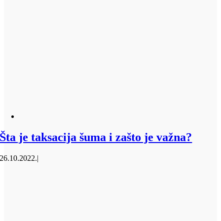
Šta je taksacija šuma i zašto je važna?
26.10.2022.
|