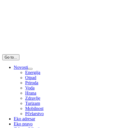
Go to...
Novosti
Energija
Otpad
Priroda
Voda
Hrana
Zdravlje
Turizam
Mobilnost
Pčelarstvo
Eko adresar
Eko pravo