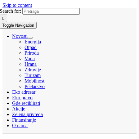
Skip to content
Search for:
Toggle Navigation
Novosti
Energija
Otpad
Priroda
Voda
Hrana
Zdravlje
Turizam
Mobilnost
Pčelarstvo
Eko adresar
Eko pravo
Gde reciklirati
Akcije
Zelena privreda
Finansiranje
O nama