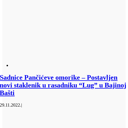
Sadnice Pančićeve omorike – Postavljen
novi staklenik u rasadniku “Lug” u Bajinoj
Bašti
29.11.2022.
|