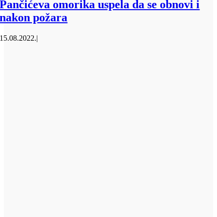
Pančićeva omorika uspela da se obnovi i
nakon požara
15.08.2022.
|