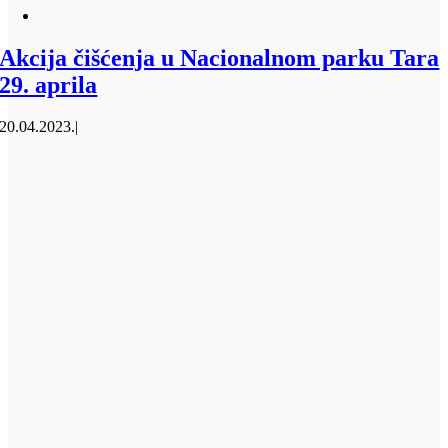
Akcija čišćenja u Nacionalnom parku Tara
29. aprila
20.04.2023.
|