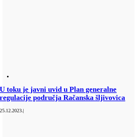
U toku je javni uvid u Plan generalne
regulacije područja Račanska šljivovica
25.12.2023.
|