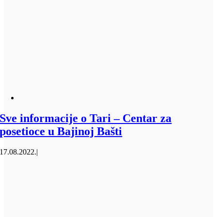
Sve informacije o Tari – Centar za
posetioce u Bajinoj Bašti
17.08.2022.
|