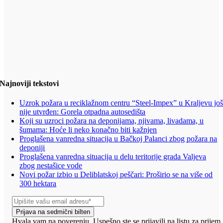
Najnoviji tekstovi
Uzrok požara u reciklažnom centru “Steel-Impex” u Kraljevu jo
nije utvrđen: Gorela otpadna autosedišta
Koji su uzroci požara na deponijama, njivama, livadama, u
šumama: Hoće li neko konačno biti kažnjen
Proglašena vanredna situacija u Bačkoj Palanci zbog požara na
deponiji
Proglašena vanredna situacija u delu teritorije grada Valjeva
zbog nestašice vode
Novi požar izbio u Deliblatskoj peščari: Proširio se na više od
300 hektara
Prijava na sedmični bilten
Hvala vam na poverenju. Uspešno ste se prijavili na listu za prijem