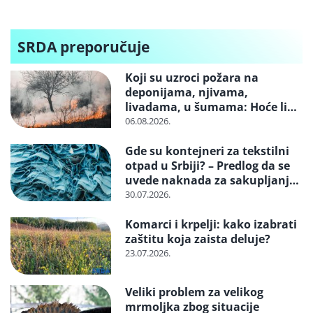
Svetskog dana
životne
sredine 2027. u
SRDA preporučuje
okviru Expo u
Beogradu
Koji su uzroci požara na
deponijama, njivama,
livadama, u šumama: Hoće li
neko konačno biti kažnjen
06.08.2026.
Gde su kontejneri za tekstilni
otpad u Srbiji? – Predlog da se
uvede naknada za sakupljanje i
reciklažu i svrstavanje u
30.07.2026.
posebne tokove otpada
Komarci i krpelji: kako izabrati
zaštitu koja zaista deluje?
23.07.2026.
Veliki problem za velikog
mrmoljka zbog situacije