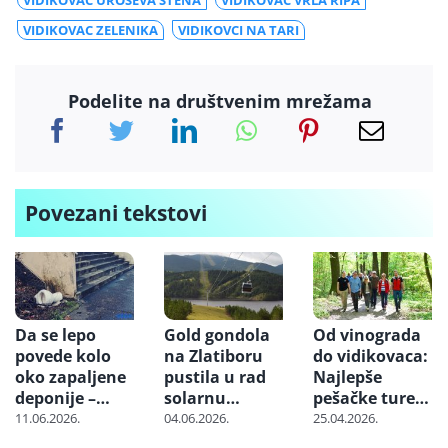
VIDIKOVAC UROŠEVA STENA
VIDIKOVAC VRLA RIPA
VIDIKOVAC ZELENIKA
VIDIKOVCI NA TARI
Podelite na društvenim mrežama
Povezani tekstovi
Da se lepo
Gold gondola
Od vinograda
povede kolo
na Zlatiboru
do vidikovaca:
oko zapaljene
pustila u rad
Najlepše
deponije –
solarnu
pešačke ture u
Srbija
elektranu
Beču
11.06.2026.
04.06.2026.
25.04.2026.
domaćin