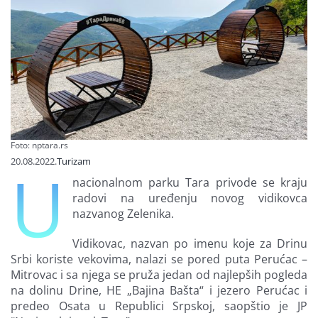
Finansiranje
O nama
Foto: nptara.rs
20.08.2022.
Turizam
U
nacionalnom parku Tara privode se kraju
radovi na uređenju novog vidikovca
nazvanog Zelenika.
Vidikovac, nazvan po imenu koje za Drinu
Srbi koriste vekovima, nalazi se pored puta Perućac –
Mitrovac i sa njega se pruža jedan od najlepših pogleda
na dolinu Drine, HE „Bajina Bašta“ i jezero Perućac i
predeo Osata u Republici Srpskoj, saopštio je JP