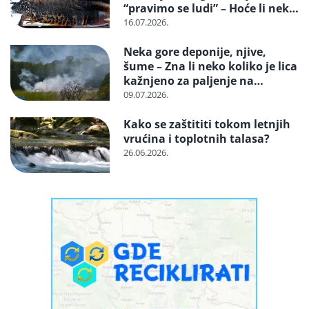
“pravimo se ludi” – Hoće li neko
reagovati i spasiti strogo
16.07.2026.
zaštićenu vrstu?
Neka gore deponije, njive,
šume – Zna li neko koliko je lica
kažnjeno za paljenje na
otvorenom
09.07.2026.
Kako se zaštititi tokom letnjih
vrućina i toplotnih talasa?
26.06.2026.