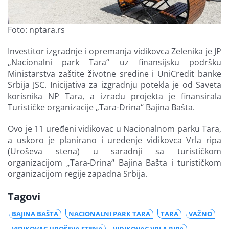
Foto: nptara.rs
Investitor izgradnje i opremanja vidikovca Zelenika je JP
„Nacionalni park Tara“ uz finansijsku podršku
Ministarstva zaštite životne sredine i UniCredit banke
Srbija JSC. Inicijativa za izgradnju potekla je od Saveta
korisnika NP Tara, a izradu projekta je finansirala
Turističke organizacije „Tara-Drina“ Bajina Bašta.
Ovo je 11 uređeni vidikovac u Nacionalnom parku Tara,
a uskoro je planirano i uređenje vidikovca Vrla ripa
(Uroševa stena) u saradnji sa turističkom
organizacijom „Tara-Drina“ Bajina Bašta i turističkom
organizacijom regije zapadna Srbija.
Tagovi
BAJINA BAŠTA
NACIONALNI PARK TARA
TARA
VAŽNO