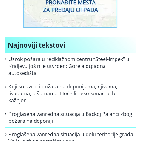
Najnoviji tekstovi
Uzrok požara u reciklažnom centru “Steel-Impex” u
Kraljevu još nije utvrđen: Gorela otpadna
autosedišta
Koji su uzroci požara na deponijama, njivama,
livadama, u šumama: Hoće li neko konačno biti
kažnjen
Proglašena vanredna situacija u Bačkoj Palanci zbog
požara na deponiji
Proglašena vanredna situacija u delu teritorije grada