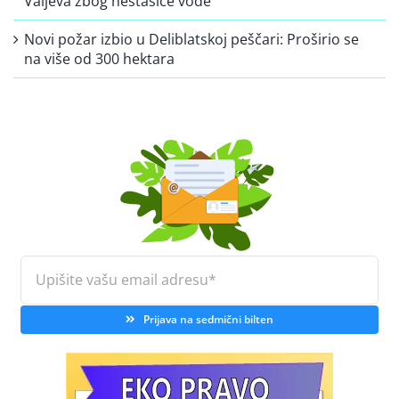
Valjeva zbog nestašice vode
Novi požar izbio u Deliblatskoj peščari: Proširio se
na više od 300 hektara
Prijava na sedmični bilten