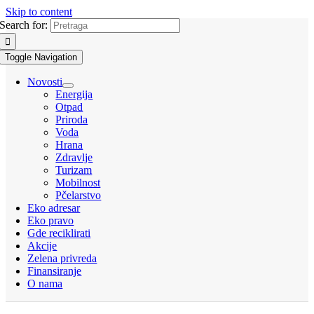
Skip to content
Search for:
Toggle Navigation
Novosti
Energija
Otpad
Priroda
Voda
Hrana
Zdravlje
Turizam
Mobilnost
Pčelarstvo
Eko adresar
Eko pravo
Gde reciklirati
Akcije
Zelena privreda
Finansiranje
O nama