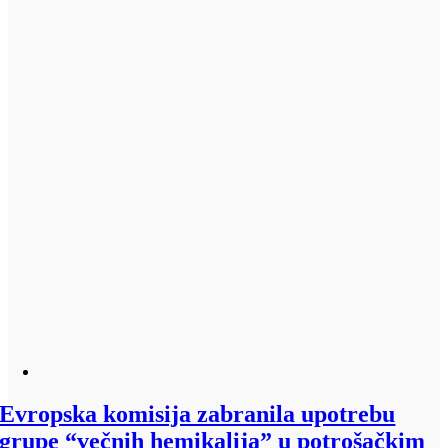
Evropska komisija zabranila upotrebu
grupe “večnih hemikalija” u potrošačkim