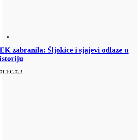
EK zabranila: Šljokice i sjajevi odlaze u
istoriju
01.10.2023.
|