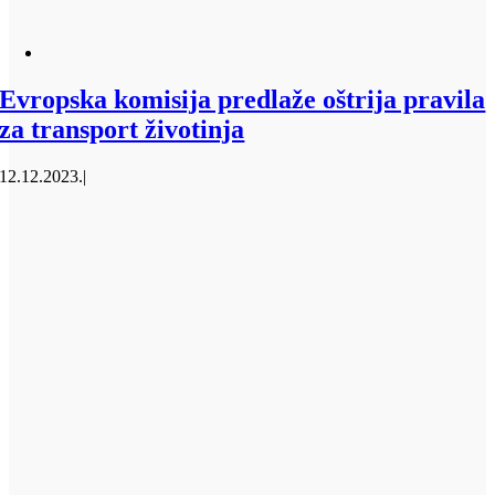
Evropska komisija predlaže oštrija pravila
za transport životinja
12.12.2023.
|