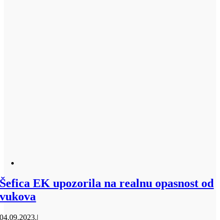
Šefica EK upozorila na realnu opasnost od
vukova
04.09.2023.
|