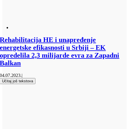
Rehabilitacija HE i unapređenje
energetske efikasnosti u Srbiji – EK
opredelila 2,3 milijarde evra za Zapadni
Balkan
04.07.2023.
|
Učitaj još tekstova