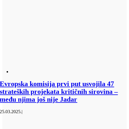
Evropska komisija prvi put usvojila 47
strateških projekata kritičnih sirovina –
među njima još nije Jadar
25.03.2025.
|