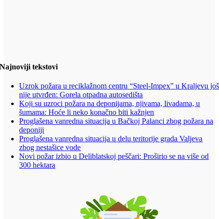
Najnoviji tekstovi
Uzrok požara u reciklažnom centru “Steel-Impex” u Kraljevu jo
nije utvrđen: Gorela otpadna autosedišta
Koji su uzroci požara na deponijama, njivama, livadama, u
šumama: Hoće li neko konačno biti kažnjen
Proglašena vanredna situacija u Bačkoj Palanci zbog požara na
deponiji
Proglašena vanredna situacija u delu teritorije grada Valjeva
zbog nestašice vode
Novi požar izbio u Deliblatskoj peščari: Proširio se na više od
300 hektara