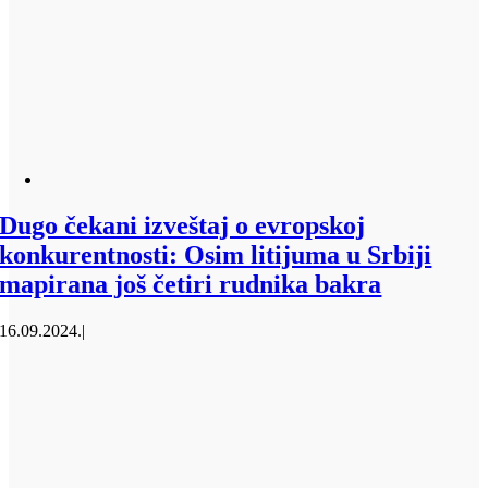
Dugo čekani izveštaj o evropskoj
konkurentnosti: Osim litijuma u Srbiji
mapirana još četiri rudnika bakra
16.09.2024.
|