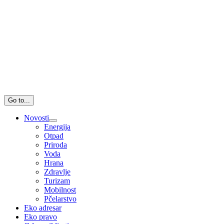
Go to...
Novosti
Energija
Otpad
Priroda
Voda
Hrana
Zdravlje
Turizam
Mobilnost
Pčelarstvo
Eko adresar
Eko pravo