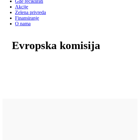
Gde reciklirati
Akcije
Zelena privreda
Finansiranje
O nama
Evropska komisija