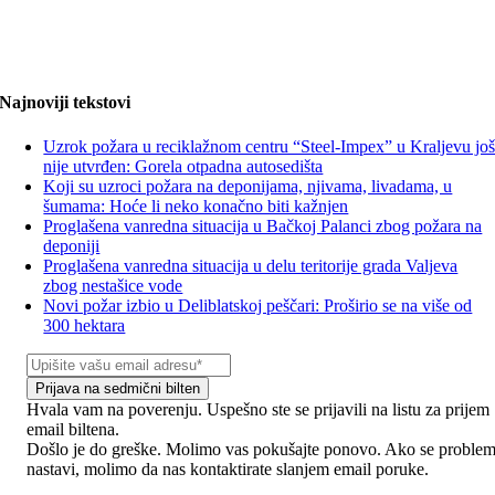
Najnoviji tekstovi
Uzrok požara u reciklažnom centru “Steel-Impex” u Kraljevu jo
nije utvrđen: Gorela otpadna autosedišta
Koji su uzroci požara na deponijama, njivama, livadama, u
šumama: Hoće li neko konačno biti kažnjen
Proglašena vanredna situacija u Bačkoj Palanci zbog požara na
deponiji
Proglašena vanredna situacija u delu teritorije grada Valjeva
zbog nestašice vode
Novi požar izbio u Deliblatskoj peščari: Proširio se na više od
300 hektara
Prijava na sedmični bilten
Hvala vam na poverenju. Uspešno ste se prijavili na listu za prijem
email biltena.
Došlo je do greške. Molimo vas pokušajte ponovo. Ako se proble
nastavi, molimo da nas kontaktirate slanjem email poruke.