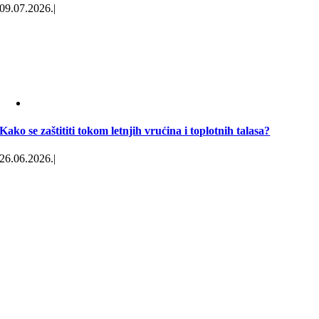
09.07.2026.
|
Kako se zaštititi tokom letnjih vrućina i toplotnih talasa?
26.06.2026.
|