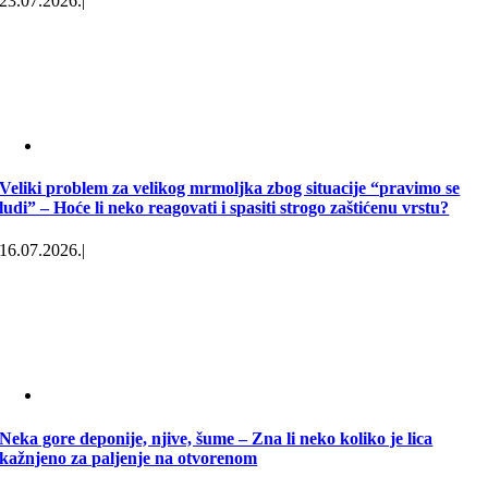
23.07.2026.
|
Veliki problem za velikog mrmoljka zbog situacije “pravimo se
ludi” – Hoće li neko reagovati i spasiti strogo zaštićenu vrstu?
16.07.2026.
|
Neka gore deponije, njive, šume – Zna li neko koliko je lica
kažnjeno za paljenje na otvorenom