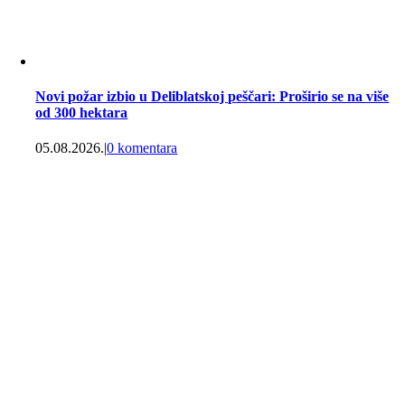
Novi požar izbio u Deliblatskoj peščari: Proširio se na više
od 300 hektara
05.08.2026.
|
0 komentara