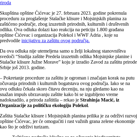
riroda
Skupština opštine Ćićevac je 27. februara 2023. godine pokrenula
proceduru za proglašenje Stalaćke klisure i Mojsinjskih planina za
zaštićeno područje, zbog izuzetnih prirodnih, kulturnih i društvenih
odlika. Ova odluka dolazi kao reakcija na peticiju 1.800 građana
opštine Ćićevac i organizacija Polekol i WWF Adria , koje su
predvodile
inicijativu za zaštitu ovog područja.
Da ova odluka nije utemeljena samo u želji lokalnog stanovništva
svedoči “Studija zaštite Predela izuzetnih odlika Mojsinjske planine i
Stalaćke klisure Južne Morave” koju je izradio Zavod za zaštitu prirod
Srbije još 2013. godine.
– Pokretanje procedure za zaštitu je ogroman i značajan korak na putu
očuvanja prirodnih i kulturnih bogatstava ovog područja. Iako se na
ovu odluku čekala skoro čitavu deceniju, na nju gledamo kao na
snažan impuls ubrzavanju zaštite kako bi se izgubljeno vreme
nadoknadilo, a priroda zaštitila – rekao je
Strahinja Macić, iz
Organizacije za političku ekologiju Polekol
.
Zaštita Stalaćke klisure i Mojsinjskih planina prilika je za održivi razvo
opštine Ćićevac, jer će omogućiti i rast važnih grana zelene ekonomije
kao što je održivi turizam.