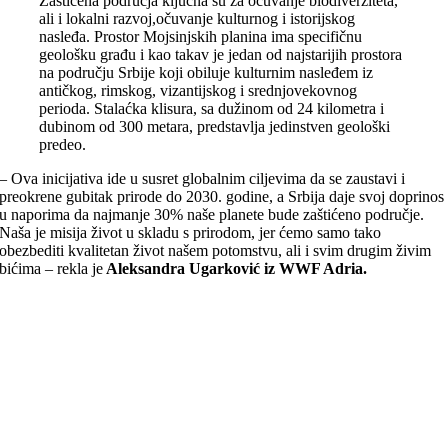
Zaštićena područja ključna su za očuvanje biodiverziteta,
ali i lokalni razvoj,očuvanje kulturnog i istorijskog
nasleđa. Prostor Mojsinjskih planina ima specifičnu
geološku građu i kao takav je jedan od najstarijih prostora
na području Srbije koji obiluje kulturnim nasleđem iz
antičkog, rimskog, vizantijskog i srednjovekovnog
perioda. Stalaćka klisura, sa dužinom od 24 kilometra i
dubinom od 300 metara, predstavlja jedinstven geološki
predeo.
– Ova inicijativa ide u susret globalnim ciljevima da se zaustavi i
preokrene gubitak prirode do 2030. godine, a Srbija daje svoj doprinos
u naporima da najmanje 30% naše planete bude zaštićeno područje.
Naša je misija život u skladu s prirodom, jer ćemo samo tako
obezbediti kvalitetan život našem potomstvu, ali i svim drugim živim
bićima – rekla je
Aleksandra Ugarković iz WWF Adria.