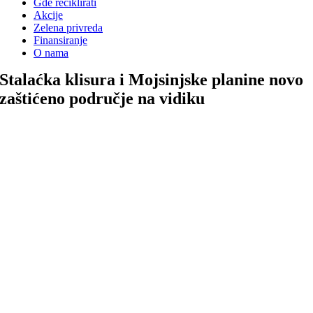
Gde reciklirati
Akcije
Zelena privreda
Finansiranje
O nama
Stalaćka klisura i Mojsinjske planine novo
zaštićeno područje na vidiku