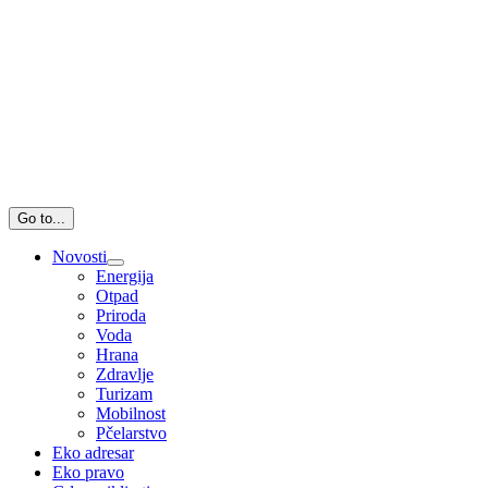
Go to...
Novosti
Energija
Otpad
Priroda
Voda
Hrana
Zdravlje
Turizam
Mobilnost
Pčelarstvo
Eko adresar
Eko pravo