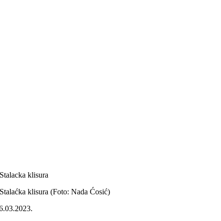
Stalacka klisura
Stalaćka klisura (Foto: Nada Ćosić)
6.03.2023.