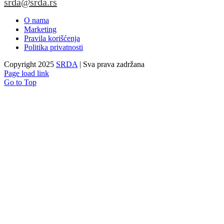
srda@srda.rs
O nama
Marketing
Pravila korišćenja
Politika privatnosti
Copyright 2025
SRDA
| Sva prava zadržana
Page load link
Go to Top