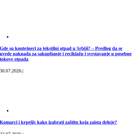
Gde su kontejneri za tekstilni otpad u Srbiji? – Predlog da se
uvede naknada za sakupljanje i reciklažu i svrstavanje u posebne
tokove otpada
30.07.2026.
|
Komarci i krpelji: kako izabrati zaštitu koja zaista deluje?