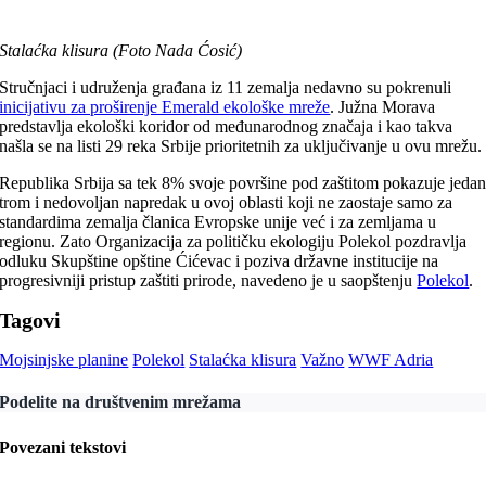
Stalaćka klisura (Foto Nada Ćosić)
Stručnjaci i udruženja građana iz 11 zemalja nedavno su pokrenuli
inicijativu za proširenje Emerald ekološke mreže
. Južna Morava
predstavlja ekološki koridor od međunarodnog značaja i kao takva
našla se na listi 29 reka Srbije prioritetnih za uključivanje u ovu mrežu.
Republika Srbija sa tek 8% svoje površine pod zaštitom pokazuje jeda
trom i nedovoljan napredak u ovoj oblasti koji ne zaostaje samo za
standardima zemalja članica Evropske unije već i za zemljama u
regionu. Zato Organizacija za političku ekologiju Polekol pozdravlja
odluku Skupštine opštine Ćićevac i poziva državne institucije na
progresivniji pristup zaštiti prirode, navedeno je u saopštenju
Polekol
.
Tagovi
Mojsinjske planine
Polekol
Stalaćka klisura
Važno
WWF Adria
Podelite na društvenim mrežama
Povezani tekstovi