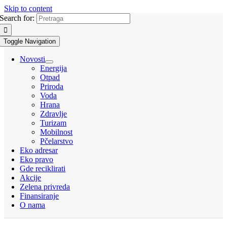
Skip to content
Search for:
Toggle Navigation
Novosti
Energija
Otpad
Priroda
Voda
Hrana
Zdravlje
Turizam
Mobilnost
Pčelarstvo
Eko adresar
Eko pravo
Gde reciklirati
Akcije
Zelena privreda
Finansiranje
O nama