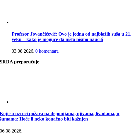
Profesor Jovančićević: Ovo je jedna od najblažih suša u 21.
veku – kako je moguće da ništa nismo naučili
03.08.2026.
|
0 komentara
SRDA preporučuje
Koji su uzroci požara na deponijama, njivama, livadama, u
šumama: Hoće li neko konačno biti kažnjen
06.08.2026.
|