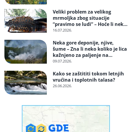
Veliki problem za velikog
mrmoljka zbog situacije
“pravimo se ludi” – Hoće li neko
reagovati i spasiti strogo
16.07.2026.
zaštićenu vrstu?
Neka gore deponije, njive,
šume – Zna li neko koliko je lica
kažnjeno za paljenje na
otvorenom
09.07.2026.
Kako se zaštititi tokom letnjih
vrućina i toplotnih talasa?
26.06.2026.