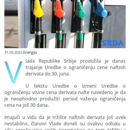
Finansiranje
O nama
31.05.2022.
Energija
V
lada Republike Srbije produžila je danas
trajanje Uredbe o ograničenju cene naftnih
derivata do 30. juna.
U tekstu Uredbe o izmeni Uredbe o
ograničenju visine cena derivata nafte navedeno je da
je neophodno produžiti period važenja ograničenja
cena na još 30 dana.
Imajući u vidu da je tržište naftnih derivata još uvek
nestabilno, članovi Vlade doneli su ovakvu odluku u