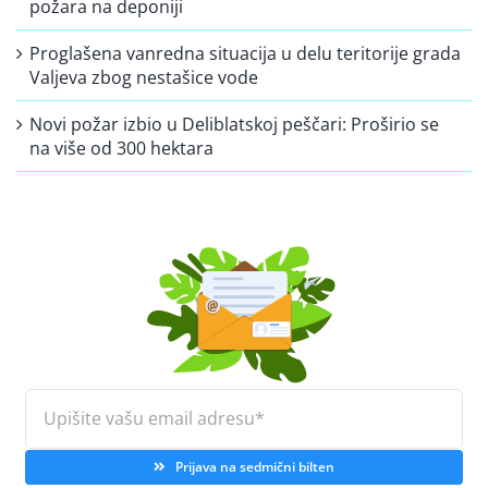
požara na deponiji
Proglašena vanredna situacija u delu teritorije grada
Valjeva zbog nestašice vode
Novi požar izbio u Deliblatskoj peščari: Proširio se
na više od 300 hektara
Prijava na sedmični bilten