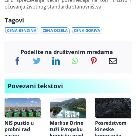
cilju sprečavanja većih poremećaja na tom tržištu i
očuvanja životnog standarda stanovništva.
Tagovi
CENA BENZINA
CENA DIZELA
CENA GORIVA
Podelite na društvenim mrežama
Povezani tekstovi
NIS pustio u
Marš sa Drine
Posredstvom
probni rad
tuži Evropsku
kineske
gasne
komisiju pred
kompanije