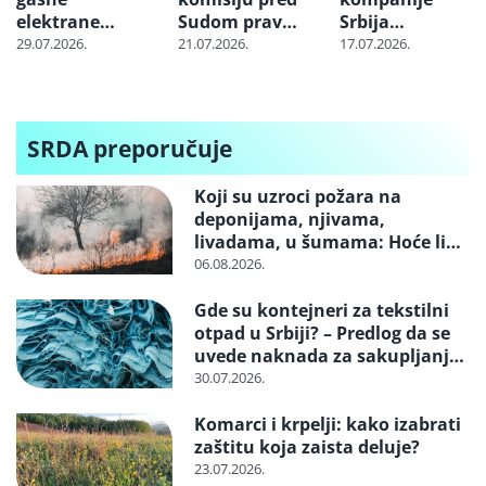
elektrane
Sudom pravde
Srbija
“Banatsko
EU zbog
nabavlja
29.07.2026.
21.07.2026.
17.07.2026.
Miloševo” i
projekta
milione tona
“Srpska Crnja”
„Jadar“
uglja iz
Indonezije:
Cena skoči i tri
SRDA preporučuje
puta dok
stigne do
Koji su uzroci požara na
Balkana
deponijama, njivama,
livadama, u šumama: Hoće li
neko konačno biti kažnjen
06.08.2026.
Gde su kontejneri za tekstilni
otpad u Srbiji? – Predlog da se
uvede naknada za sakupljanje i
reciklažu i svrstavanje u
30.07.2026.
posebne tokove otpada
Komarci i krpelji: kako izabrati
zaštitu koja zaista deluje?
23.07.2026.