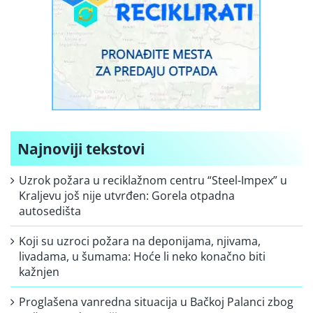
Najnoviji tekstovi
Uzrok požara u reciklažnom centru “Steel-Impex” u
Kraljevu još nije utvrđen: Gorela otpadna
autosedišta
Koji su uzroci požara na deponijama, njivama,
livadama, u šumama: Hoće li neko konačno biti
kažnjen
Proglašena vanredna situacija u Bačkoj Palanci zbog