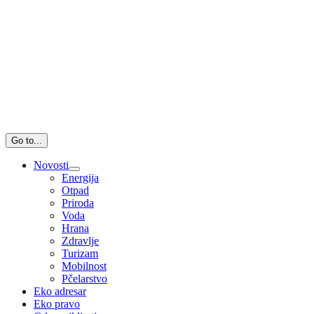
Go to...
Novosti
Energija
Otpad
Priroda
Voda
Hrana
Zdravlje
Turizam
Mobilnost
Pčelarstvo
Eko adresar
Eko pravo