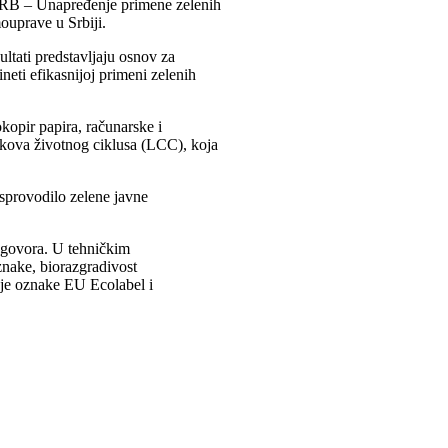
SRB – Unapređenje primene zelenih
ouprave u Srbiji.
ltati predstavljaju osnov za
neti efikasnijoj primeni zelenih
kopir papira, računarske i
oškova životnog ciklusa (LCC), koja
sprovodilo zelene javne
 ugovora. U tehničkim
znake, biorazgradivost
anje oznake EU Ecolabel i