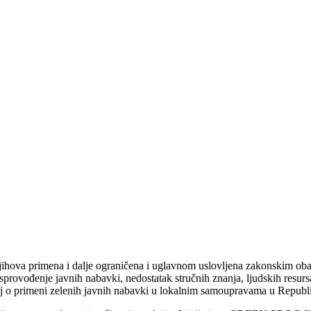
njihova primena i dalje ograničena i uglavnom uslovljena zakonskim oba
ovođenje javnih nabavki, nedostatak stručnih znanja, ljudskih resursa i
aj o primeni zelenih javnih nabavki u lokalnim samoupravama u Republi