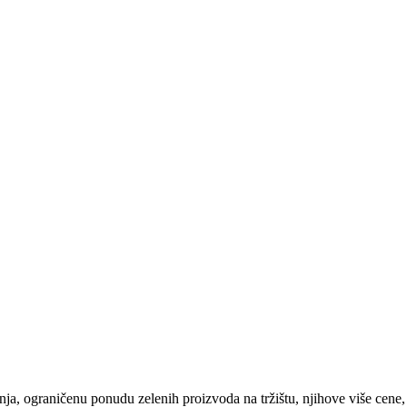
nanja, ograničenu ponudu zelenih proizvoda na tržištu, njihove više cen