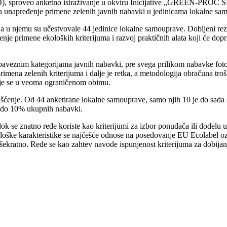
O), sproveo anketno istraživanje u okviru Inicijative „GREEN-PROC 
 za unapređenje primene zelenih javnih nabavki u jedinicama lokalne sam
 a u njemu su učestvovale 44 jedinice lokalne samouprave. Dobijeni rezu
je primene ekoloških kriterijuma i razvoj praktičnih alata koji će dopri
 obaveznim kategorijama javnih nabavki, pre svega prilikom nabavke foto
rimena zelenih kriterijuma i dalje je retka, a metodologija obračuna tr
juje se u veoma ograničenom obimu.
išćenje. Od 44 anketirane lokalne samouprave, samo njih 10 je do sada 
e do 10% ukupnih nabavki.
 dok se znatno ređe koriste kao kriterijumi za izbor ponuđača ili dodelu
ološke karakteristike se najčešće odnose na posedovanje EU Ecolabel o
 višekratno. Ređe se kao zahtev navode ispunjenost kriterijuma za dobij