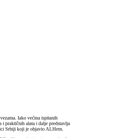
vezama. Iako većina ispitanih
 praktičnih alata i dalje predstavlja
ci Srbiji koji je objavio ALHem.