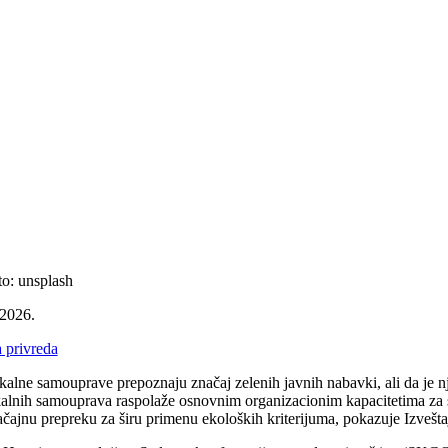
to: unsplash
.2026.
 privreda
kalne samouprave prepoznaju značaj zelenih javnih nabavki, ali da je 
kalnih samouprava raspolaže osnovnim organizacionim kapacitetima za spr
ačajnu prepreku za širu primenu ekoloških kriterijuma, pokazuje Izvešt