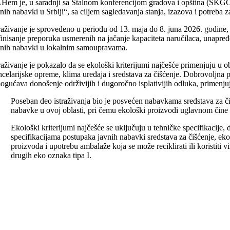
Hem je, u saradnji sa Stalnom konferencijom gradova i opština (SKG
vnih nabavki u Srbiji“, sa ciljem sagledavanja stanja, izazova i potreba
traživanje je sprovedeno u periodu od 13. maja do 8. juna 2026. godine,
finisanje preporuka usmerenih na jačanje kapaciteta naručilaca, unapređen
vnih nabavki u lokalnim samoupravama.
traživanje je pokazalo da se ekološki kriterijumi najčešće primenjuju u
ncelarijske opreme, klima uređaja i sredstava za čišćenje. Dobrovoljna p
ogućava donošenje održivijih i dugoročno isplativijih odluka, primen
Poseban deo istraživanja bio je posvećen nabavkama sredstava za č
nabavke u ovoj oblasti, pri čemu ekološki proizvodi uglavnom čin
Ekološki kriterijumi najčešće se uključuju u tehničke specifikacije,
specifikacijama postupaka javnih nabavki sredstava za čišćenje, ek
proizvoda i upotrebu ambalaže koja se može reciklirati ili koristiti
drugih eko oznaka tipa I.