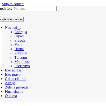
Skip to content
arch for:
oggle Navigation
Novosti
Energija
Otpad
Priroda
Voda
Hrana
Zdravlje
Turizam
Mobilnost
Pčelarstvo
Eko adresar
Eko pravo
Gde reciklirati
Akcije
Zelena privreda
Finansiranje
O nama