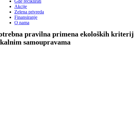
Gde reciklirati
Akcije
Zelena privreda
Finansiranje
O nama
otrebna pravilna primena ekoloških kriteri
okalnim samoupravama