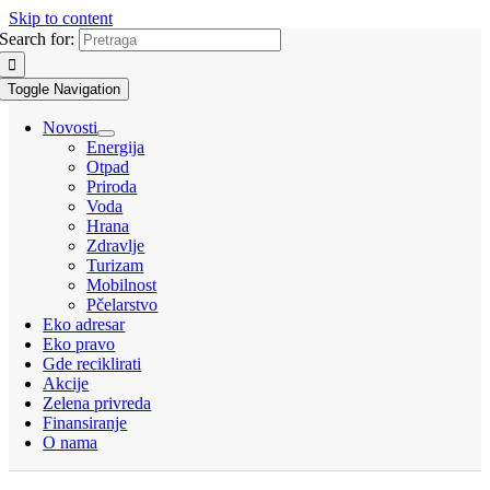
Skip to content
Search for:
Toggle Navigation
Novosti
Energija
Otpad
Priroda
Voda
Hrana
Zdravlje
Turizam
Mobilnost
Pčelarstvo
Eko adresar
Eko pravo
Gde reciklirati
Akcije
Zelena privreda
Finansiranje
O nama