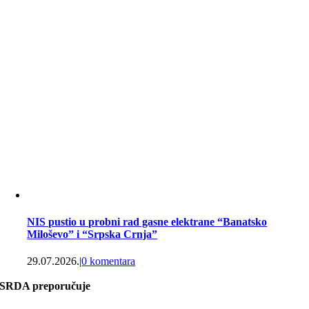
NIS pustio u probni rad gasne elektrane “Banatsko
Miloševo” i “Srpska Crnja”
29.07.2026.
|
0 komentara
SRDA preporučuje