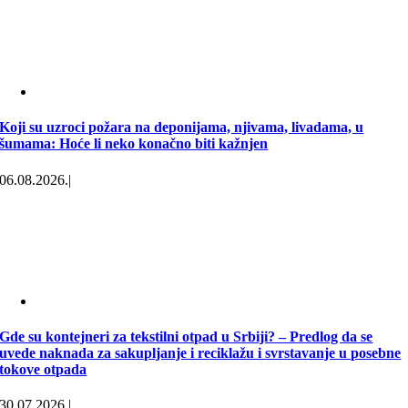
Koji su uzroci požara na deponijama, njivama, livadama, u
šumama: Hoće li neko konačno biti kažnjen
06.08.2026.
|
Gde su kontejneri za tekstilni otpad u Srbiji? – Predlog da se
uvede naknada za sakupljanje i reciklažu i svrstavanje u posebne
tokove otpada
30.07.2026.
|