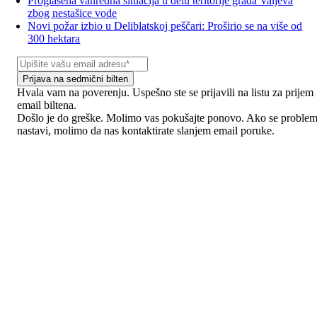
Proglašena vanredna situacija u delu teritorije grada Valjeva
zbog nestašice vode
Novi požar izbio u Deliblatskoj peščari: Proširio se na više od
300 hektara
Prijava na sedmični bilten
Hvala vam na poverenju. Uspešno ste se prijavili na listu za prijem
email biltena.
Došlo je do greške. Molimo vas pokušajte ponovo. Ako se proble
nastavi, molimo da nas kontaktirate slanjem email poruke.