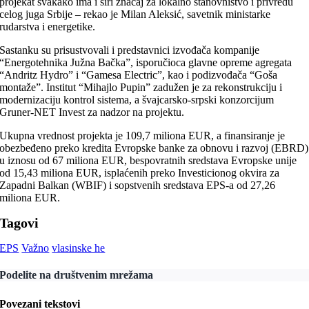
projekat svakako ima i širi značaj za lokalno stanovništvo i privredu
celog juga Srbije – rekao je Milan Aleksić, savetnik ministarke
rudarstva i energetike.
Sastanku su prisustvovali i predstavnici izvođača kompanije
“Energotehnika Južna Bačka”, isporučioca glavne opreme agregata
“Andritz Hydro” i “Gamesa Electric”, kao i podizvođača “Goša
montaže”. Institut “Mihajlo Pupin” zadužen je za rekonstrukciju i
modernizaciju kontrol sistema, a švajcarsko-srpski konzorcijum
Gruner-NET Invest za nadzor na projektu.
Ukupna vrednost projekta je 109,7 miliona EUR, a finansiranje je
obezbeđeno preko kredita Evropske banke za obnovu i razvoj (EBRD)
u iznosu od 67 miliona EUR, bespovratnih sredstava Evropske unije
od 15,43 miliona EUR, isplaćenih preko Investicionog okvira za
Zapadni Balkan (WBIF) i sopstvenih sredstava EPS-a od 27,26
miliona EUR.
Tagovi
EPS
Važno
vlasinske he
Podelite na društvenim mrežama
Povezani tekstovi