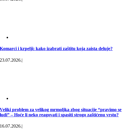
Komarci i krpelji: kako izabrati zaštitu koja zaista deluje?
23.07.2026.
|
Veliki problem za velikog mrmoljka zbog situacije “pravimo se
ludi” – Hoće li neko reagovati i spasiti strogo zaštićenu vrstu?
16.07.2026.
|