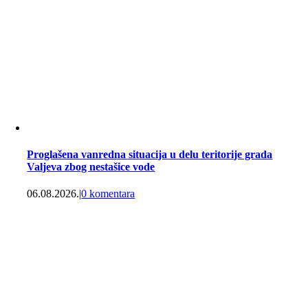
Proglašena vanredna situacija u delu teritorije grada
Valjeva zbog nestašice vode
06.08.2026.
|
0 komentara