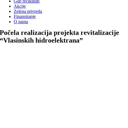
Gde reciklirati
Akcije
Zelena privreda
Finansiranje
O nama
Počela realizacija projekta revitalizacije
“Vlasinskih hidroelektrana”