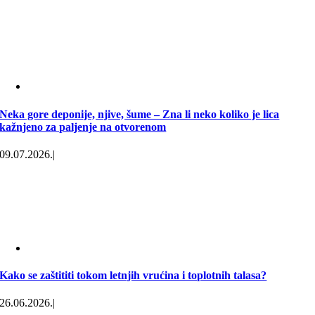
Neka gore deponije, njive, šume – Zna li neko koliko je lica
kažnjeno za paljenje na otvorenom
09.07.2026.
|
Kako se zaštititi tokom letnjih vrućina i toplotnih talasa?
26.06.2026.
|