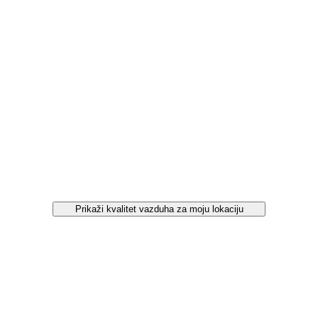
Prikaži kvalitet vazduha za moju lokaciju