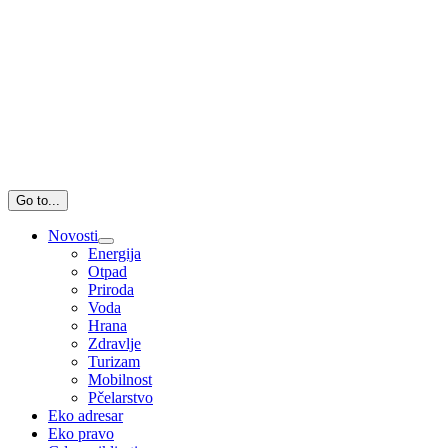
Go to...
Novosti
Energija
Otpad
Priroda
Voda
Hrana
Zdravlje
Turizam
Mobilnost
Pčelarstvo
Eko adresar
Eko pravo