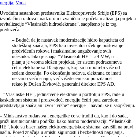
nergija
,
Voda
Uvodnim sastankom predstavnika Elektroprivrede Srbije (EPS) sa
izvođačima radova i nadzorom i zvanično je počela realizacija projekta
revitalizacije “Vlasinskih hidroelektrana”, saopšteno je iz tog
preduzeća.
– Budući da je nastavak modernizacije hidro kapaciteta od
strateškog značaja, EPS kao investitor očekuje poštovanje
predviđenih rokova i maksimalno angažovanje svih
učesnika. Iako je snaga “Vlasinskih HE” 129 MW, u
pitanju je veoma složen projekat, jer sistem podrazumeva
četiri elektrane sa 10 agregata, koji su u upotrebi više od
sedam decenija. Po okončanju radova, elektrana će imati
ne samo veću snagu, već višedecenijsku pouzdanost –
rekao je Dušan Živković, generalni direktor EPS AD.
– “Vlasinske HE”, jedinstvene elektrane u portfoliju EPS, rade u
kaskadnom sistemu i proizvodeći energiju četiri puta zaredom,
predstavljaju značajan izvor “vršne” energije – navodi se u saopštenju.
– Ministarstvo rudarstva i energetike će se truditi da, kao i do sada,
pruži institucionalnu podršku kako bismo modernizaciju “Vlasinskih
HE”, koje su biser našeg elektroenergetskog sistema, završili na pravi
način. Pored značaja u smislu sigurnosti i bezbednosti napajanja,