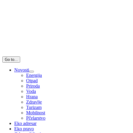
Go to...
Novosti
Energija
Otpad
Priroda
Voda
Hrana
Zdravlje
Turizam
Mobilnost
Pčelarstvo
Eko adresar
Eko pravo