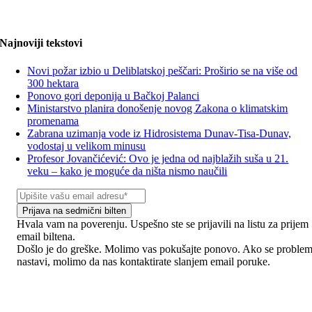
Najnoviji tekstovi
Novi požar izbio u Deliblatskoj peščari: Proširio se na više od
300 hektara
Ponovo gori deponija u Bačkoj Palanci
Ministarstvo planira donošenje novog Zakona o klimatskim
promenama
Zabrana uzimanja vode iz Hidrosistema Dunav-Tisa-Dunav,
vodostaj u velikom minusu
Profesor Jovančićević: Ovo je jedna od najblažih suša u 21.
veku – kako je moguće da ništa nismo naučili
Prijava na sedmični bilten
Hvala vam na poverenju. Uspešno ste se prijavili na listu za prijem
email biltena.
Došlo je do greške. Molimo vas pokušajte ponovo. Ako se proble
nastavi, molimo da nas kontaktirate slanjem email poruke.