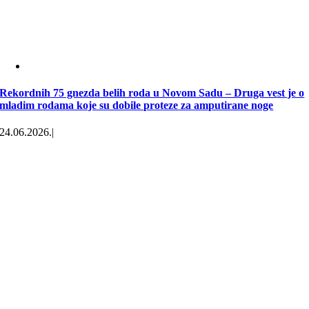
Rekordnih 75 gnezda belih roda u Novom Sadu – Druga vest je o
mladim rodama koje su dobile proteze za amputirane noge
24.06.2026.
|