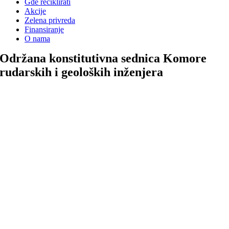
Gde reciklirati
Akcije
Zelena privreda
Finansiranje
O nama
Održana konstitutivna sednica Komore
rudarskih i geoloških inženjera