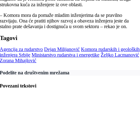
strukovna kuća za inženjere iz ove oblasti.
– Komora mora da pomaže mladim inženjerima da se pravilno
razvijaju. Ona će pratiti njihov razvoj a obaveza inženjera jeste da
stalno prate dešavanja i dostignuća u svom sektoru – rekao je on.
Tagovi
Agencija za rudarstvo
Dejan Milijanović
Komora rudarskih i geoloških
inženjera Srbije
Ministarstvo rudarstva i energetike
Željko Lacmanović
Zorana Mihajlović
Podelite na društvenim mrežama
Povezani tekstovi