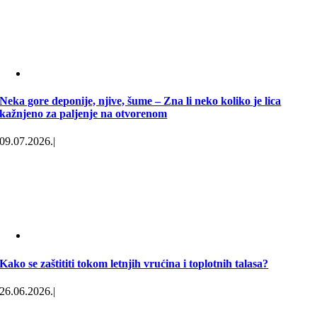
Neka gore deponije, njive, šume – Zna li neko koliko je lica
kažnjeno za paljenje na otvorenom
09.07.2026.
|
Kako se zaštititi tokom letnjih vrućina i toplotnih talasa?
26.06.2026.
|