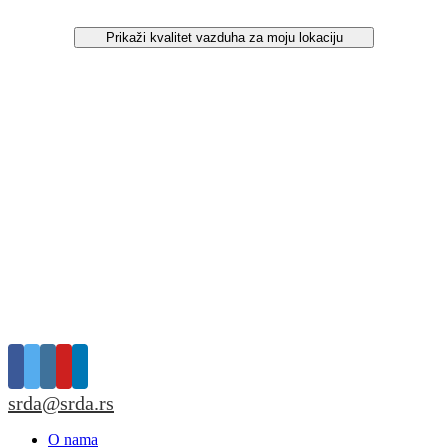
Prikaži kvalitet vazduha za moju lokaciju
srda@srda.rs
O nama