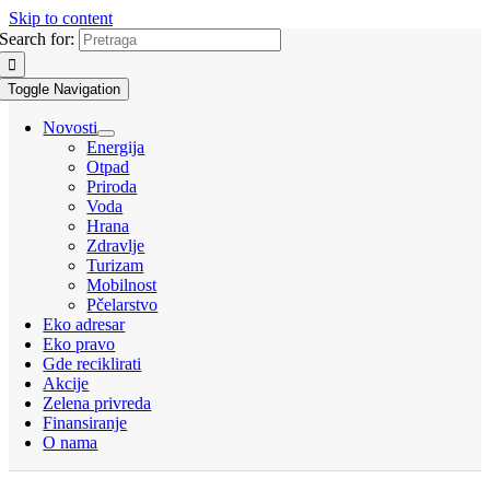
Skip to content
Search for:
Toggle Navigation
Novosti
Energija
Otpad
Priroda
Voda
Hrana
Zdravlje
Turizam
Mobilnost
Pčelarstvo
Eko adresar
Eko pravo
Gde reciklirati
Akcije
Zelena privreda
Finansiranje
O nama