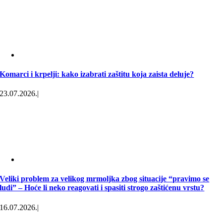
Komarci i krpelji: kako izabrati zaštitu koja zaista deluje?
23.07.2026.
|
Veliki problem za velikog mrmoljka zbog situacije “pravimo se
ludi” – Hoće li neko reagovati i spasiti strogo zaštićenu vrstu?
16.07.2026.
|