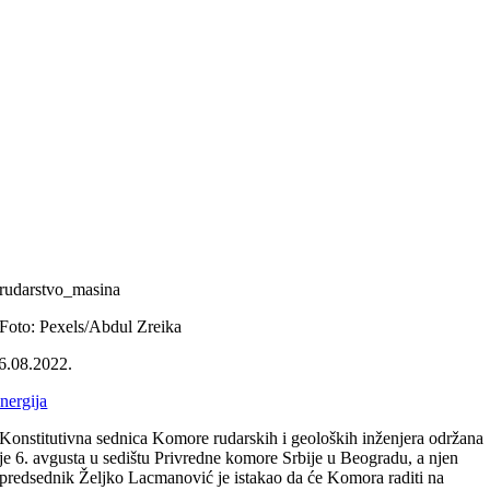
rudarstvo_masina
Foto: Pexels/Abdul Zreika
6.08.2022.
nergija
Konstitutivna sednica Komore rudarskih i geoloških inženjera održana
je 6. avgusta u sedištu Privredne komore Srbije u Beogradu, a njen
predsednik Željko Lacmanović je istakao da će Komora raditi na