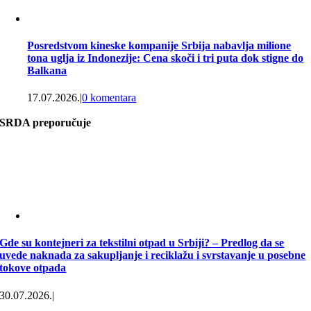
Posredstvom kineske kompanije Srbija nabavlja milione
tona uglja iz Indonezije: Cena skoči i tri puta dok stigne do
Balkana
17.07.2026.
|
0 komentara
SRDA preporučuje
Gde su kontejneri za tekstilni otpad u Srbiji? – Predlog da se
uvede naknada za sakupljanje i reciklažu i svrstavanje u posebne
tokove otpada
30.07.2026.
|