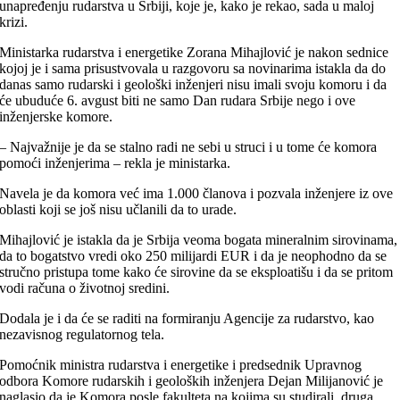
unapređenju rudarstva u Srbiji, koje je, kako je rekao, sada u maloj
krizi.
Ministarka rudarstva i energetike Zorana Mihajlović je nakon sednice
kojoj je i sama prisustvovala u razgovoru sa novinarima istakla da do
danas samo rudarski i geološki inženjeri nisu imali svoju komoru i da
će ubuduće 6. avgust biti ne samo Dan rudara Srbije nego i ove
inženjerske komore.
– Najvažnije je da se stalno radi ne sebi u struci i u tome će komora
pomoći inženjerima – rekla je ministarka.
Navela je da komora već ima 1.000 članova i pozvala inženjere iz ove
oblasti koji se još nisu učlanili da to urade.
Mihajlović je istakla da je Srbija veoma bogata mineralnim sirovinama,
da to bogatstvo vredi oko 250 milijardi EUR i da je neophodno da se
stručno pristupa tome kako će sirovine da se eksploatišu i da se pritom
vodi računa o životnoj sredini.
Dodala je i da će se raditi na formiranju Agencije za rudarstvo, kao
nezavisnog regulatornog tela.
Pomoćnik ministra rudarstva i energetike i predsednik Upravnog
odbora Komore rudarskih i geoloških inženjera Dejan Milijanović je
naglasio da je Komora posle fakulteta na kojima su studirali, druga