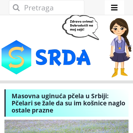
Skip
Search
to
for:
Toggl
content
Naviga
Novosti
Eko adresar
Eko pravo
Gde reciklirati
Masovna uginuća pčela u Srbiji:
Akcije
Pčelari se žale da su im košnice naglo
ostale prazne
Zelena privreda