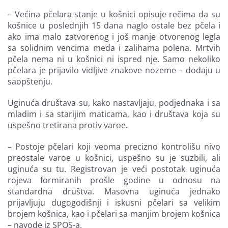
– Većina pčelara stanje u košnici opisuje rečima da su
košnice u poslednjih 15 dana naglo ostale bez pčela i
ako ima malo zatvorenog i još manje otvorenog legla
sa solidnim vencima meda i zalihama polena. Mrtvih
pčela nema ni u košnici ni ispred nje. Samo nekoliko
pčelara je prijavilo vidljive znakove nozeme – dodaju u
saopštenju.
Uginuća društava su, kako nastavljaju, podjednaka i sa
mladim i sa starijim maticama, kao i društava koja su
uspešno tretirana protiv varoe.
– Postoje pčelari koji veoma precizno kontrolišu nivo
preostale varoe u košnici, uspešno su je suzbili, ali
uginuća su tu. Registrovan je veći postotak uginuća
rojeva formiranih prošle godine u odnosu na
standardna društva. Masovna uginuća jednako
prijavljuju dugogodišnji i iskusni pčelari sa velikim
brojem košnica, kao i pčelari sa manjim brojem košnica
– navode iz SPOS-a.