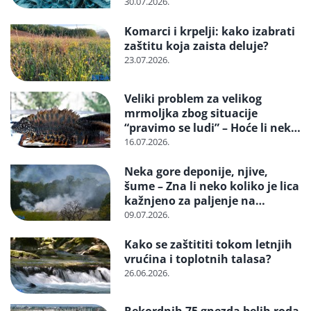
reciklažu i svrstavanje u
30.07.2026.
posebne tokove otpada
Komarci i krpelji: kako izabrati
zaštitu koja zaista deluje?
23.07.2026.
Veliki problem za velikog
mrmoljka zbog situacije
“pravimo se ludi” – Hoće li neko
reagovati i spasiti strogo
16.07.2026.
zaštićenu vrstu?
Neka gore deponije, njive,
šume – Zna li neko koliko je lica
kažnjeno za paljenje na
otvorenom
09.07.2026.
Kako se zaštititi tokom letnjih
vrućina i toplotnih talasa?
26.06.2026.