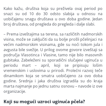
Kako kažu, društva koja su preživela ovaj period po
snazi su od 10 do 30 odsto slabija u odnosu na
uobičajenu snagu društava u ovo doba godine. Jedan
broj društava, od pregleda do pregleda i dalje slabi.
– Prema izveštajima sa terena, sa različitih nadmorskih
visina, može se zaključiti da su bolje prošli pčelinjaci na
većim nadmorskim visinama, gde su noći tokom jula i
avgusta bile svežije. U prilog ovome govore izveštaji sa
područja Vlasotinca i Vlasine, tamo nije bilo masovnih
gubitaka. Zabeleženi su sporadični slučajevi uginuća u
periodu mart – april, koji se pripisuju lošim
vremenskim i uslovima u prirodi. Prolećni razvoj teče
dinamikom koja se smatra uobičajeno za ovo doba
godine. Srednja i jaka društva izgradila su do kraja
marta najmanje po jednu satnu osnovu – navode iz ove
organizacije.
Koji su mogući uzroci uginuća pčela?