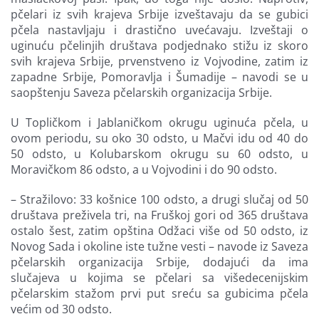
pčelari iz svih krajeva Srbije izveštavaju da se gubici
pčela nastavljaju i drastično uvećavaju. Izveštaji o
uginuću pčelinjih društava podjednako stižu iz skoro
svih krajeva Srbije, prvenstveno iz Vojvodine, zatim iz
zapadne Srbije, Pomoravlja i Šumadije – navodi se u
saopštenju Saveza pčelarskih organizacija Srbije.
U Topličkom i Jablaničkom okrugu uginuća pčela, u
ovom periodu, su oko 30 odsto, u Mačvi idu od 40 do
50 odsto, u Kolubarskom okrugu su 60 odsto, u
Moravičkom 86 odsto, a u Vojvodini i do 90 odsto.
– Stražilovo: 33 košnice 100 odsto, a drugi slučaj od 50
društava preživela tri, na Fruškoj gori od 365 društava
ostalo šest, zatim opština Odžaci više od 50 odsto, iz
Novog Sada i okoline iste tužne vesti – navode iz Saveza
pčelarskih organizacija Srbije, dodajući da ima
slučajeva u kojima se pčelari sa višedecenijskim
pčelarskim stažom prvi put sreću sa gubicima pčela
većim od 30 odsto.