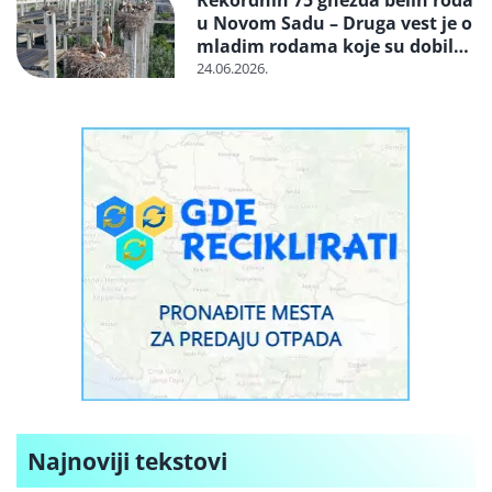
Rekordnih 75 gnezda belih roda
u Novom Sadu – Druga vest je o
mladim rodama koje su dobile
proteze za amputirane noge
24.06.2026.
Najnoviji tekstovi