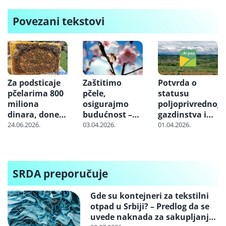
Povezani tekstovi
Za podsticaje
Zaštitimo
Potvrda o
pčelarima 800
pčele,
statusu
miliona
osigurajmo
poljoprivrednog
dinara, doneto
budućnost –
gazdinstva i
više od 12.000
Ministarstvo
Izvod iz
24.06.2026.
03.04.2026.
01.04.2026.
rešenja
apeluje na
Registra
poljoprivrednike
poljoprivrednih
da ne koriste
gazdinstava –
pesticide u
Kako preuzeti
SRDA preporučuje
vreme
dokumenta?
cvetanja bilja
Gde su kontejneri za tekstilni
otpad u Srbiji? – Predlog da se
uvede naknada za sakupljanje i