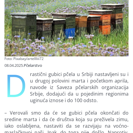
Finansiranje
O nama
Foto: Pixabay/artellliii72
08.04.2025.
Pčelarstvo
D
rastični gubici pčela u Srbiji nastavljeni su i
u drugoj polovini marta i početkom aprila,
navode iz Saveza pčelarskih organizacija
Srbije, dodajući da u pojedinim regionima
uginuća iznose i do 100 odsto.
– Verovali smo da će se gubici pčela okončati do
sredine marta i da će društva koja su preživela zimu,
iako oslabljena, nastaviti da se razvijaju na voćno-
maslačkovoj paši. Ipak, do toga nije došlo. Naprotiv,