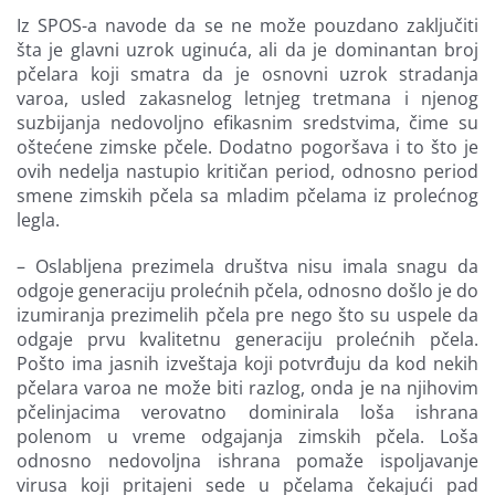
Iz SPOS-a navode da se ne može pouzdano zaključiti
šta je glavni uzrok uginuća, ali da je dominantan broj
pčelara koji smatra da je osnovni uzrok stradanja
varoa, usled zakasnelog letnjeg tretmana i njenog
suzbijanja nedovoljno efikasnim sredstvima, čime su
oštećene zimske pčele. Dodatno pogoršava i to što je
ovih nedelja nastupio kritičan period, odnosno period
smene zimskih pčela sa mladim pčelama iz prolećnog
legla.
– Oslabljena prezimela društva nisu imala snagu da
odgoje generaciju prolećnih pčela, odnosno došlo je do
izumiranja prezimelih pčela pre nego što su uspele da
odgaje prvu kvalitetnu generaciju prolećnih pčela.
Pošto ima jasnih izveštaja koji potvrđuju da kod nekih
pčelara varoa ne može biti razlog, onda je na njihovim
pčelinjacima verovatno dominirala loša ishrana
polenom u vreme odgajanja zimskih pčela. Loša
odnosno nedovoljna ishrana pomaže ispoljavanje
virusa koji pritajeni sede u pčelama čekajući pad