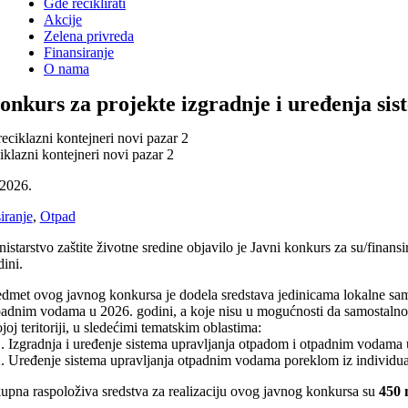
Gde reciklirati
Akcije
Zelena privreda
Finansiranje
O nama
onkurs za projekte izgradnje i uređenja si
iklazni kontejneri novi pazar 2
.2026.
iranje
,
Otpad
nistarstvo zaštite životne sredine objavilo je Javni konkurs za su/finan
dini.
edmet ovog javnog konkursa je dodela sredstava jedinicama lokalne samou
padnim vodama u 2026. godini, a koje nisu u mogućnosti da samostalno f
joj teritoriji, u sledećimi tematskim oblastima:
1. Izgradnja i uređenje sistema upravljanja otpadom i otpadnim vodama 
2. Uređenje sistema upravljanja otpadnim vodama poreklom iz individua
upna raspoloživa sredstva za realizaciju ovog javnog konkursa su
450 