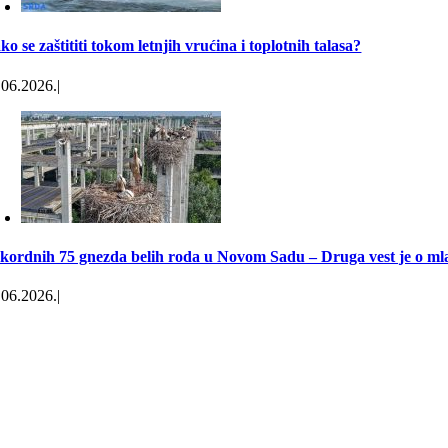
ko se zaštititi tokom letnjih vrućina i toplotnih talasa?
.06.2026.
|
kordnih 75 gnezda belih roda u Novom Sadu – Druga vest je o ml
.06.2026.
|