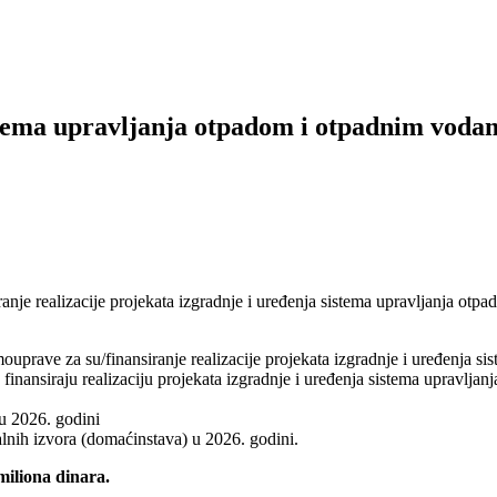
stema upravljanja otpadom i otpadnim voda
siranje realizacije projekata izgradnje i uređenja sistema upravljanja o
prave za su/finansiranje realizacije projekata izgradnje i uređenja si
inansiraju realizaciju projekata izgradnje i uređenja sistema upravlj
u 2026. godini
lnih izvora (domaćinstava) u 2026. godini.
miliona dinara.