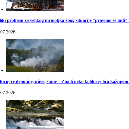
liki problem za velikog mrmoljka zbog situacije “pravimo se ludi” –
.07.2026.
|
ka gore deponije, njive, šume – Zna li neko koliko je lica kažnjen
.07.2026.
|