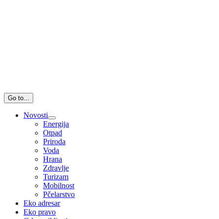
Go to...
Novosti
Energija
Otpad
Priroda
Voda
Hrana
Zdravlje
Turizam
Mobilnost
Pčelarstvo
Eko adresar
Eko pravo