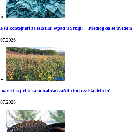
Novi požar na nesanitarnoj deponiji “Lapoš” u Kuli
02.08.2026.
|
0 komentara
e su kontejneri za tekstilni otpad u Srbiji? – Predlog da se uvede
.07.2026.
|
marci i krpelji: kako izabrati zaštitu koja zaista deluje?
.07.2026.
|