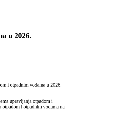
ma u 2026.
tpadom i otpadnim vodama u 2026.
stema upravljanja otpadom i
anja otpadom i otpadnim vodama na