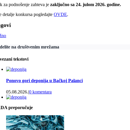
k za podnošenje zahteva je
zaključno sa 24. julom 2026. godine.
e detalje konkursa pogledajte
OVDE
.
agovi
žno
delite na društvenim mrežama
vezani tekstovi
Ponovo gori deponija u Bačkoj Palanci
05.08.2026.
|
0 komentara
DA preporučuje
Temerin zbog požara na deponiji proglasio vanrednu
situaciju u delu opštine
03.08.2026.
|
0 komentara