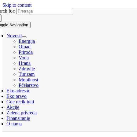
Skip to content
arch for:
oggle Navigation
Novosti
Energija
Otpad
Priroda
Voda
Hrana
Zdravlje
Turizam
Mobilnost
Pčelarstvo
Eko adresar
Eko pravo
Gde reciklirati
Akcije
Zelena privreda
Finansiranje
O nama