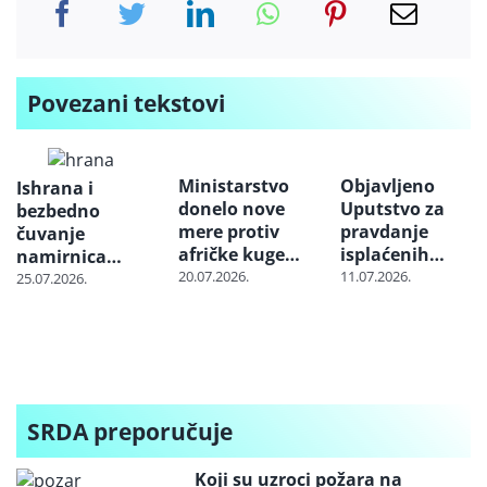
Povezani tekstovi
Ministarstvo
Objavljeno
Ishrana i
donelo nove
Uputstvo za
bezbedno
mere protiv
pravdanje
čuvanje
afričke kuge
isplaćenih
namirnica
svinja:
sredstava za
20.07.2026.
11.07.2026.
tokom letnjih
25.07.2026.
Ograničen
poljoprivredne
meseci
pristup
subvencije za
lovištima i
2026.
šumama
SRDA preporučuje
Koji su uzroci požara na