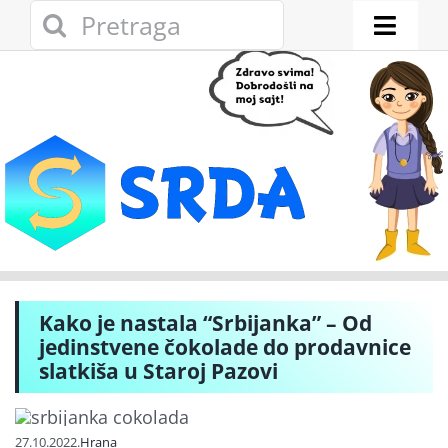
Skip
Search
to
for:
Toggl
content
Naviga
Novosti
Eko adresar
Eko pravo
Gde reciklirati
Kako je nastala “Srbijanka” – Od
Akcije
jedinstvene čokolade do prodavnice
slatkiša u Staroj Pazovi
Zelena privreda
27.10.2022.
Hrana