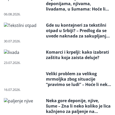
deponijama, njivama,
livadama, u šumama: Hoće li
neko konačno biti kažnjen
06.08.2026.
Gde su kontejneri za tekstilni
otpad u Srbiji? – Predlog da se
uvede naknada za sakupljanje i
reciklažu i svrstavanje u
30.07.2026.
posebne tokove otpada
Komarci i krpelji: kako izabrati
zaštitu koja zaista deluje?
23.07.2026.
Veliki problem za velikog
mrmoljka zbog situacije
“pravimo se ludi” – Hoće li neko
reagovati i spasiti strogo
16.07.2026.
zaštićenu vrstu?
Neka gore deponije, njive,
šume – Zna li neko koliko je lica
kažnjeno za paljenje na