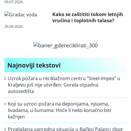
otvorenom
09.07.2026.
Kako se zaštititi tokom letnjih
vrućina i toplotnih talasa?
26.06.2026.
Najnoviji tekstovi
Uzrok požara u reciklažnom centru “Steel-Impex” u
Kraljevu još nije utvrđen: Gorela otpadna
autosedišta
Koji su uzroci požara na deponijama, njivama,
livadama, u šumama: Hoće li neko konačno biti
kažnjen
Proglašena vanredna situacija u Bačkoj Palanci zbog