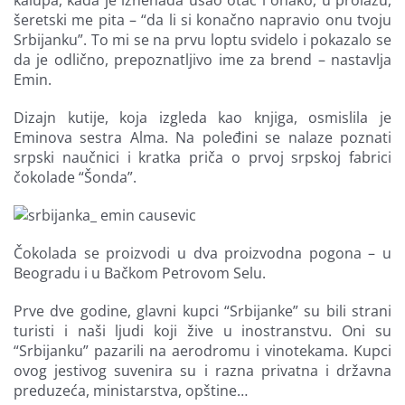
kalupa, kada je iznenada ušao otac i onako, u prolazu,
šeretski me pita – “da li si konačno napravio onu tvoju
Srbijanku”. To mi se na prvu loptu svidelo i pokazalo se
da je odlično, prepoznatljivo ime za brend – nastavlja
Emin.
Dizajn kutije, koja izgleda kao knjiga, osmislila je
Eminova sestra Alma. Na poleđini se nalaze poznati
srpski naučnici i kratka priča o prvoj srpskoj fabrici
čokolade “Šonda”.
Čokolada se proizvodi u dva proizvodna pogona – u
Beogradu i u Bačkom Petrovom Selu.
Prve dve godine, glavni kupci “Srbijanke” su bili strani
turisti i naši ljudi koji žive u inostranstvu. Oni su
“Srbijanku” pazarili na aerodromu i vinotekama. Kupci
ovog jestivog suvenira su i razna privatna i državna
preduzeća, ministarstva, opštine…