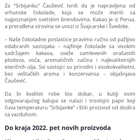
Za “Srbijanku” Čaušević tvrdi da je napravljena od
vrhunske čokolade, koja se može meriti sa
najpoznatijim svetskim brendovima. Kakao je iz Perua,
a prerađena sirovina se uvozi iz Švajcarske i Švedske.
– Naše čokoladne poslastice pravimo ručno od pažljivo
odabranih sastojaka – najfinije čokolade sa visokim
sadržajem kakaoa, sveže samlevenih orašastih
plodova, voća, aromatičnih začina i najkvalitetnijih
eteričnih ulja. Svi sastojci su prirodni i visokokvalitetni,
bez veštačkih aroma i konzervansa – objašnjava
Čaušević.
Da bi kvalitet robe bio dobar, u kutiji osim
odgovarajućeg kalupa se nalazi i troslojni papir koji
čuva temperaturu “Srbijanke” i štiti proizvod od dodira
sa vazduhom.
Do kraja 2022. pet novih proizvoda