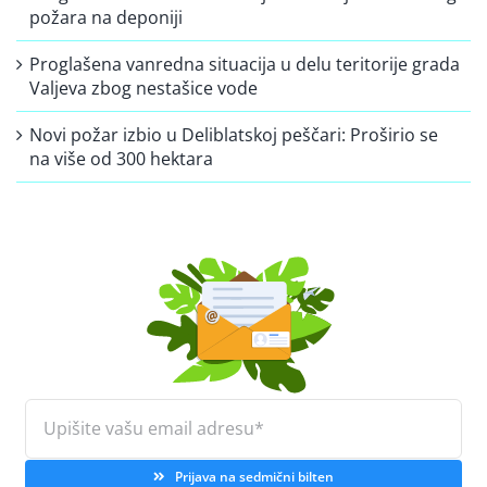
požara na deponiji
Proglašena vanredna situacija u delu teritorije grada
Valjeva zbog nestašice vode
Novi požar izbio u Deliblatskoj peščari: Proširio se
na više od 300 hektara
Prijava na sedmični bilten