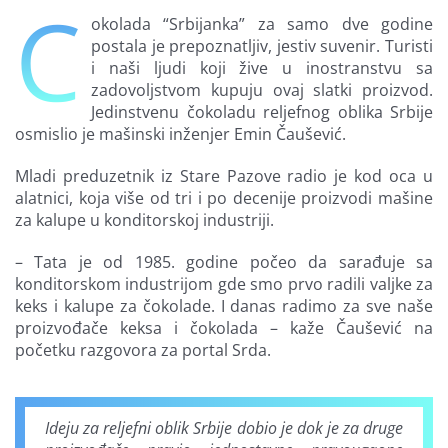
Č
Finansiranje
okolada “Srbijanka” za samo dve godine
postala je prepoznatljiv, jestiv suvenir. Turisti
i naši ljudi koji žive u inostranstvu sa
O nama
zadovoljstvom kupuju ovaj slatki proizvod.
Jedinstvenu čokoladu reljefnog oblika Srbije
osmislio je mašinski inženjer Emin Čaušević.
Mladi preduzetnik iz Stare Pazove radio je kod oca u
alatnici, koja više od tri i po decenije proizvodi mašine
za kalupe u konditorskoj industriji.
– Tata je od 1985. godine počeo da sarađuje sa
konditorskom industrijom gde smo prvo radili valjke za
keks i kalupe za čokolade. I danas radimo za sve naše
proizvođače keksa i čokolada – kaže Čaušević na
početku razgovora za portal Srda.
Ideju za reljefni oblik Srbije dobio je dok je za druge