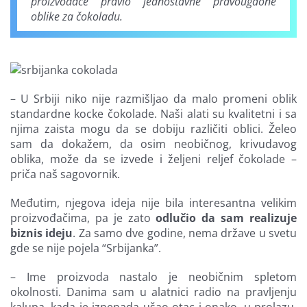
proizvođače pravio jednostavne pravougaone
oblike za čokoladu.
– U Srbiji niko nije razmišljao da malo promeni oblik
standardne kocke čokolade. Naši alati su kvalitetni i sa
njima zaista mogu da se dobiju različiti oblici. Želeo
sam da dokažem, da osim neobičnog, krivudavog
oblika, može da se izvede i željeni reljef čokolade –
priča naš sagovornik.
Međutim, njegova ideja nije bila interesantna velikim
proizvođačima, pa je zato
odlučio da sam realizuje
biznis ideju
. Za samo dve godine, nema države u svetu
gde se nije pojela “Srbijanka”.
– Ime proizvoda nastalo je neobičnim spletom
okolnosti. Danima sam u alatnici radio na pravljenju