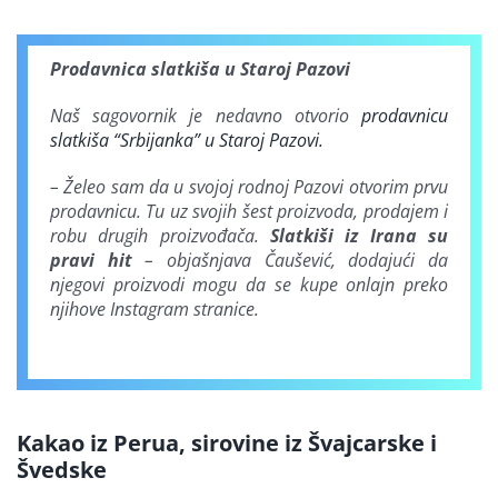
Prodavnica slatkiša u Staroj Pazovi
Naš sagovornik je nedavno otvorio
prodavnicu
slatkiša “Srbijanka” u Staroj Pazovi.
– Želeo sam da u svojoj rodnoj Pazovi otvorim prvu
prodavnicu. Tu uz svojih šest proizvoda, prodajem i
robu drugih proizvođača.
Slatkiši iz Irana su
pravi hit
– objašnjava Čaušević, dodajući da
njegovi proizvodi mogu da se kupe onlajn preko
njihove Instagram stranice.
Kakao iz Perua, sirovine iz Švajcarske i
Švedske