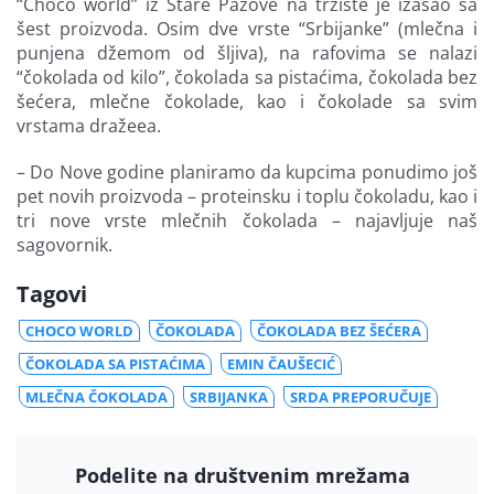
“Choco world” iz Stare Pazove na tržište je izašao sa
šest proizvoda. Osim dve vrste “Srbijanke” (mlečna i
punjena džemom od šljiva), na rafovima se nalazi
“čokolada od kilo”, čokolada sa pistaćima, čokolada bez
šećera, mlečne čokolade, kao i čokolade sa svim
vrstama dražeea.
– Do Nove godine planiramo da kupcima ponudimo još
pet novih proizvoda – proteinsku i toplu čokoladu, kao i
tri nove vrste mlečnih čokolada – najavljuje naš
sagovornik.
Tagovi
CHOCO WORLD
ČOKOLADA
ČOKOLADA BEZ ŠEĆERA
ČOKOLADA SA PISTAĆIMA
EMIN ČAUŠECIĆ
MLEČNA ČOKOLADA
SRBIJANKA
SRDA PREPORUČUJE
Podelite na društvenim mrežama