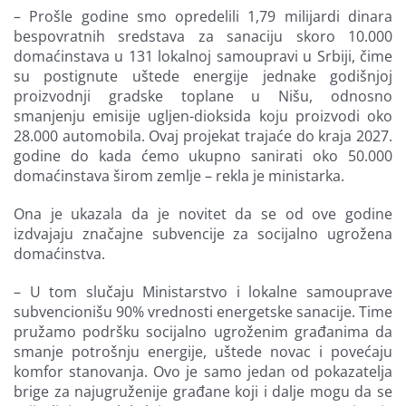
– Prošle godine smo opredelili 1,79 milijardi dinara
bespovratnih sredstava za sanaciju skoro 10.000
domaćinstava u 131 lokalnoj samoupravi u Srbiji, čime
su postignute uštede energije jednake godišnjoj
proizvodnji gradske toplane u Nišu, odnosno
smanjenju emisije ugljen-dioksida koju proizvodi oko
28.000 automobila. Ovaj projekat trajaće do kraja 2027.
godine do kada ćemo ukupno sanirati oko 50.000
domaćinstava širom zemlje – rekla je ministarka.
Ona je ukazala da je novitet da se od ove godine
izdvajaju značajne subvencije za socijalno ugrožena
domaćinstva.
– U tom slučaju Ministarstvo i lokalne samouprave
subvencionišu 90% vrednosti energetske sanacije. Time
pružamo podršku socijalno ugroženim građanima da
smanje potrošnju energije, uštede novac i povećaju
komfor stanovanja. Ovo je samo jedan od pokazatelja
brige za najugruženije građane koji i dalje mogu da se