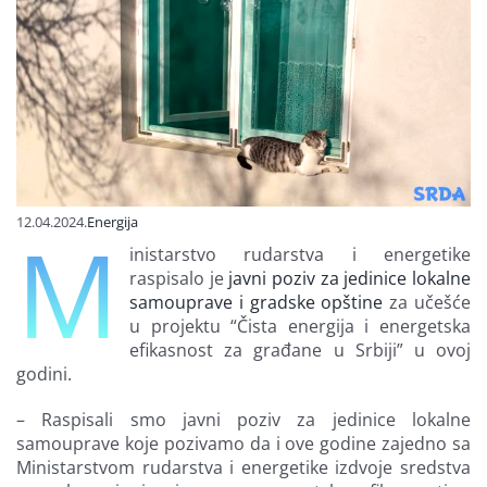
Finansiranje
O nama
12.04.2024.
Energija
M
inistarstvo rudarstva i energetike
raspisalo je
javni poziv za jedinice lokalne
samouprave i gradske opštine
za učešće
u projektu “Čista energija i energetska
efikasnost za građane u Srbiji” u ovoj
godini.
– Raspisali smo javni poziv za jedinice lokalne
samouprave koje pozivamo da i ove godine zajedno sa
Ministarstvom rudarstva i energetike izdvoje sredstva