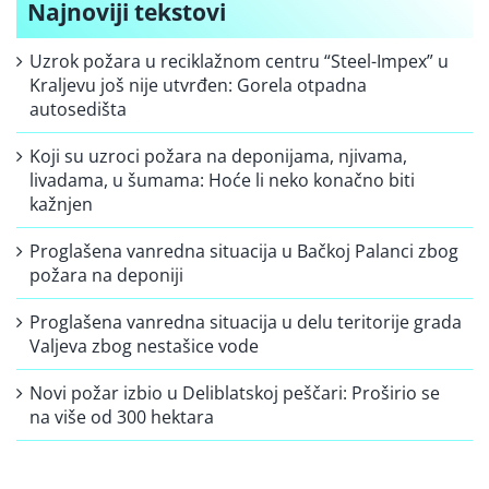
Najnoviji tekstovi
Uzrok požara u reciklažnom centru “Steel-Impex” u
Kraljevu još nije utvrđen: Gorela otpadna
autosedišta
Koji su uzroci požara na deponijama, njivama,
livadama, u šumama: Hoće li neko konačno biti
kažnjen
Proglašena vanredna situacija u Bačkoj Palanci zbog
požara na deponiji
Proglašena vanredna situacija u delu teritorije grada
Valjeva zbog nestašice vode
Novi požar izbio u Deliblatskoj peščari: Proširio se
na više od 300 hektara