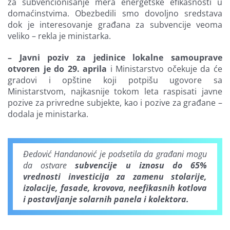
za subvencionisanje mera energetske efikasnosti u
domaćinstvima. Obezbedili smo dovoljno sredstava
dok je interesovanje građana za subvencije veoma
veliko – rekla je ministarka.
– Javni poziv za jedinice lokalne samouprave
otvoren je do 29. aprila
i Ministarstvo očekuje da će
gradovi i opštine koji potpišu ugovore sa
Ministarstvom, najkasnije tokom leta raspisati javne
pozive za privredne subjekte, kao i pozive za građane –
dodala je ministarka.
Đedović Handanović je podsetila da građani mogu
da ostvare
subvencije u iznosu do 65%
vrednosti investicija za zamenu stolarije,
izolacije, fasade, krovova, neefikasnih kotlova
i postavljanje solarnih panela i kolektora.