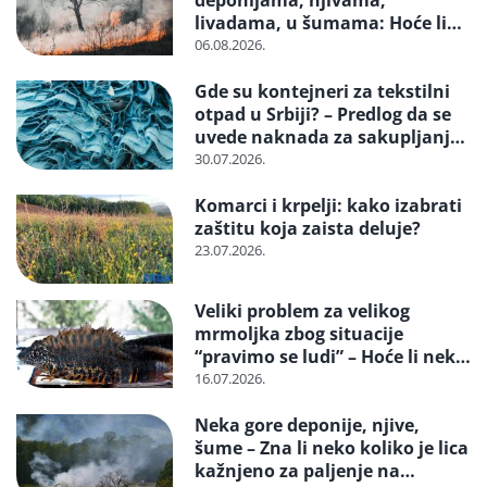
deponijama, njivama,
livadama, u šumama: Hoće li
neko konačno biti kažnjen
06.08.2026.
Gde su kontejneri za tekstilni
otpad u Srbiji? – Predlog da se
uvede naknada za sakupljanje i
reciklažu i svrstavanje u
30.07.2026.
posebne tokove otpada
Komarci i krpelji: kako izabrati
zaštitu koja zaista deluje?
23.07.2026.
Veliki problem za velikog
mrmoljka zbog situacije
“pravimo se ludi” – Hoće li neko
reagovati i spasiti strogo
16.07.2026.
zaštićenu vrstu?
Neka gore deponije, njive,
šume – Zna li neko koliko je lica
kažnjeno za paljenje na