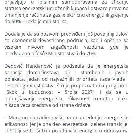
prijavljuju u lokalnim samoupravama za sticanje
statusa energetski ugroženih kupaca i ostvare pravo na
umanjenje računa za gas, električnu energiju ili grejanje
do 50% – rekla je ministarka.
Dodala je da su pozivom predviđeni još povoljniji uslovi
za ekonomski devastirane područja, kao i opštine sa
visokim nivoom zagađenosti vazduha, gde je
predviđeno učešće Ministarstva i do 70%.
Đedović Handanović je podsetila da je energetska
sanacija domaćinstava, ali i stambenih i javnih
objekata, jedan od najvažnijih prioriteta rada Vlade i
resornog ministarstva, što je prepoznato i u programu
„Skok u budućnost – Srbija 2027“, i da se u
poboljšavanje energetske efikasnosti trenutno ulažu
nikada veća sredstva od strane države.
– Moramo da radimo više na unapređenju energetske
efikasnosti jer je ona deo energetske i zelene tranzicije.
U Srbiji se troši tri i po uta više energije u odnosu na