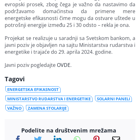
evropski prosek, zbog čega je važno da nastavimo da
podržavamo domaćinstva da primene mere
energetske efikasnosti čime mogu da ostvare uštede u
potrošnji energije između 25 i 30 odsto – rekla je ona.
Projekat se realizuje u saradnji sa Svetskom bankom, a
javni poziv je objavljen na sajtu Ministarstva rudarstva i
energetike i trajaće do 29. aprila 2024. godine.
Javni poziv pogledajte
OVDE
.
Tagovi
ENERGETSKA EFIKASNOST
MINISTARSTVO RUDARSTVA I ENERGETIKE
SOLARNI PANELI
VAŽNO
ZAMENA STOLARIJE
Podelite na društvenim mrežama