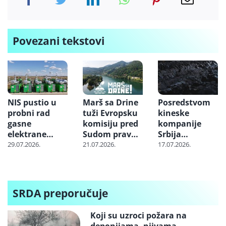
Povezani tekstovi
NIS pustio u
Marš sa Drine
Posredstvom
probni rad
tuži Evropsku
kineske
gasne
komisiju pred
kompanije
elektrane
Sudom pravde
Srbija
“Banatsko
EU zbog
nabavlja
29.07.2026.
21.07.2026.
17.07.2026.
Miloševo” i
projekta
milione tona
“Srpska Crnja”
„Jadar“
uglja iz
Indonezije:
Cena skoči i tri
SRDA preporučuje
puta dok
stigne do
Koji su uzroci požara na
Balkana