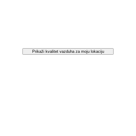
Prikaži kvalitet vazduha za moju lokaciju