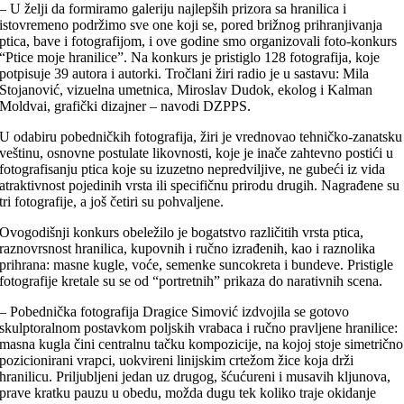
– U želji da formiramo galeriju najlepših prizora sa hranilica i
istovremeno podržimo sve one koji se, pored brižnog prihranjivanja
ptica, bave i fotografijom, i ove godine smo organizovali foto-konkurs
“Ptice moje hranilice”. Na konkurs je pristiglo 128 fotografija, koje
potpisuje 39 autora i autorki. Tročlani žiri radio je u sastavu: Mila
Stojanović, vizuelna umetnica, Miroslav Dudok, ekolog i Kalman
Moldvai, grafički dizajner – navodi DZPPS.
U odabiru pobedničkih fotografija, žiri je vrednovao tehničko-zanatsku
veštinu, osnovne postulate likovnosti, koje je inače zahtevno postići u
fotografisanju ptica koje su izuzetno nepredviljive, ne gubeći iz vida
atraktivnost pojedinih vrsta ili specifičnu prirodu drugih. Nagrađene su
tri fotografije, a još četiri su pohvaljene.
Ovogodišnji konkurs obeležilo je bogatstvo različitih vrsta ptica,
raznovrsnost hranilica, kupovnih i ručno izrađenih, kao i raznolika
prihrana: masne kugle, voće, semenke suncokreta i bundeve. Pristigle
fotografije kretale su se od “portretnih” prikaza do narativnih scena.
– Pobednička fotografija Dragice Simović izdvojila se gotovo
skulptoralnom postavkom poljskih vrabaca i ručno pravljene hranilice:
masna kugla čini centralnu tačku kompozicije, na kojoj stoje simetrično
pozicionirani vrapci, uokvireni linijskim crtežom žice koja drži
hranilicu. Priljubljeni jedan uz drugog, šćućureni i musavih kljunova,
prave kratku pauzu u obedu, možda dugu tek koliko traje okidanje