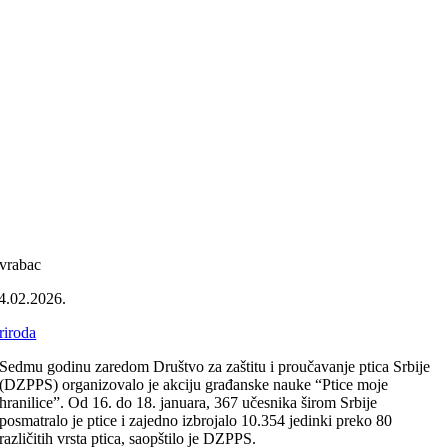
vrabac
4.02.2026.
riroda
Sedmu godinu zaredom Društvo za zaštitu i proučavanje ptica Srbije
(DZPPS) organizovalo je akciju građanske nauke “Ptice moje
hranilice”. Od 16. do 18. januara, 367 učesnika širom Srbije
posmatralo je ptice i zajedno izbrojalo 10.354 jedinki preko 80
različitih vrsta ptica, saopštilo je DZPPS.