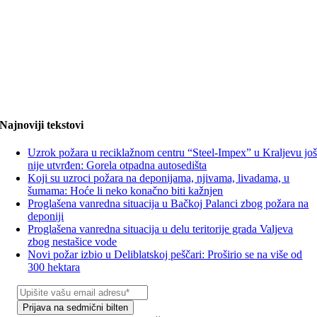
Najnoviji tekstovi
Uzrok požara u reciklažnom centru “Steel-Impex” u Kraljevu jo
nije utvrđen: Gorela otpadna autosedišta
Koji su uzroci požara na deponijama, njivama, livadama, u
šumama: Hoće li neko konačno biti kažnjen
Proglašena vanredna situacija u Bačkoj Palanci zbog požara na
deponiji
Proglašena vanredna situacija u delu teritorije grada Valjeva
zbog nestašice vode
Novi požar izbio u Deliblatskoj peščari: Proširio se na više od
300 hektara
Prijava na sedmični bilten