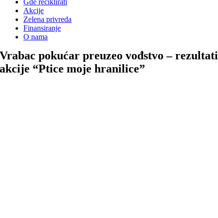
Gde reciklirati
Akcije
Zelena privreda
Finansiranje
O nama
Vrabac pokućar preuzeo vođstvo – rezultat
akcije “Ptice moje hranilice”