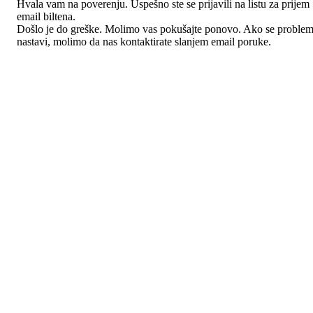
Hvala vam na poverenju. Uspešno ste se prijavili na listu za prijem
email biltena.
Došlo je do greške. Molimo vas pokušajte ponovo. Ako se proble
nastavi, molimo da nas kontaktirate slanjem email poruke.