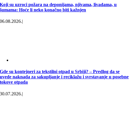
Koji su uzroci požara na deponijama, njivama, livadama, u
šumama: Hoće li neko konačno biti kažnjen
06.08.2026.
|
Gde su kontejneri za tekstilni otpad u Srbiji? – Predlog da se
uvede naknada za sakupljanje i reciklažu i svrstavanje u posebne
tokove otpada
30.07.2026.
|