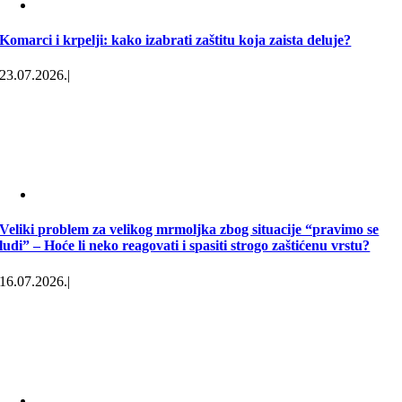
Komarci i krpelji: kako izabrati zaštitu koja zaista deluje?
23.07.2026.
|
Veliki problem za velikog mrmoljka zbog situacije “pravimo se
ludi” – Hoće li neko reagovati i spasiti strogo zaštićenu vrstu?
16.07.2026.
|