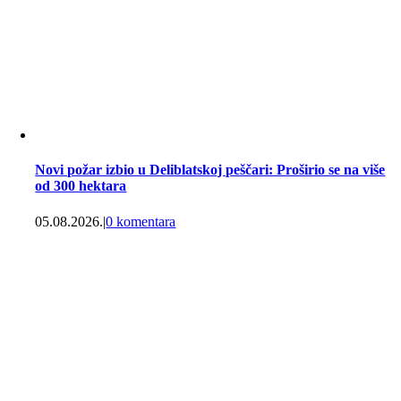
Novi požar izbio u Deliblatskoj peščari: Proširio se na više
od 300 hektara
05.08.2026.
|
0 komentara