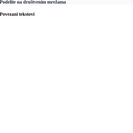
Podelite na društvenim mrežama
Povezani tekstovi