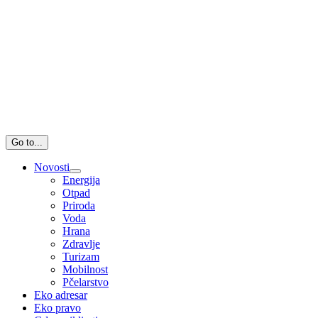
Go to...
Novosti
Energija
Otpad
Priroda
Voda
Hrana
Zdravlje
Turizam
Mobilnost
Pčelarstvo
Eko adresar
Eko pravo