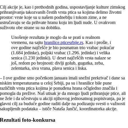
Cilj akcije je, kao i prethodnih godina, uspostavljanje kulture zimskog
prihranjivanja takozvanih čestih vrsta ptica sa kojima delimo životni
prostor: vrste koje su u našem podneblju i tokom zime, a ne
ustručavaju se da prihvate hranu koju im ljudi nude. U ovakvom
suživotu obe strane su na dobitku.
Unošenje rezultata je moglo da se prati u realnom
vremenu, na sajtu
hranilice.pticesrbije.rs
. Kao i prošle, i
ove godine najčešće je bio posmatran trio vrabac pokućar
(1.684 jedinke), poljski vrabac (1.296. jedinke) i velika
senica (1.230 jedinki). U deset najčešćih vrsta nalaze se
još, redom po brojnosti: divlji golub, gugutka, zeba,
zelentarka, siva vrana, plava senica i liska.
– I ove godine smo početkom januara imali snežni prekrivač i dane sa
niskim temperaturama u celoj Srbiji, pa su i hranilice bile pune
različitih vrsta ptica kojima je ponuđena hrana očigledno značila i
pomogla da prežive. Naš utisak je da mnogo ljudi prihranjuje ptice, ali
ne žele i da učestvuju u akciji njihovog jednosatnog popisivanja, pa je
glavni cilj za buduće godine raditi dalje na podizanju svesti o važnosti
sakupljenih podataka – ističe Nataša Jančić, koordinatorka akcije.
Rezultati foto-konkursa