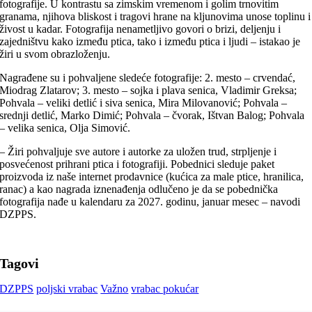
fotografije. U kontrastu sa zimskim vremenom i golim trnovitim
granama, njihova bliskost i tragovi hrane na kljunovima unose toplinu i
živost u kadar. Fotografija nenametljivo govori o brizi, deljenju i
zajedništvu kako između ptica, tako i između ptica i ljudi – istakao je
žiri u svom obrazloženju.
Nagrađene su i pohvaljene sledeće fotografije: 2. mesto – crvendać,
Miodrag Zlatarov; 3. mesto – sojka i plava senica, Vladimir Greksa;
Pohvala – veliki detlić i siva senica, Mira Milovanović; Pohvala –
srednji detlić, Marko Dimić; Pohvala – čvorak, Ištvan Balog; Pohvala
– velika senica, Olja Simović.
– Žiri pohvaljuje sve autore i autorke za uložen trud, strpljenje i
posvećenost prihrani ptica i fotografiji. Pobednici sleduje paket
proizvoda iz naše internet prodavnice (kućica za male ptice, hranilica,
ranac) a kao nagrada iznenađenja odlučeno je da se pobednička
fotografija nađe u kalendaru za 2027. godinu, januar mesec – navodi
DZPPS.
Tagovi
DZPPS
poljski vrabac
Važno
vrabac pokućar