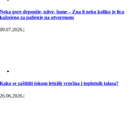
Neka gore deponije, njive, šume – Zna li neko koliko je lica
kažnjeno za paljenje na otvorenom
09.07.2026.
|
Kako se zaštititi tokom letnjih vrućina i toplotnih talasa?
26.06.2026.
|