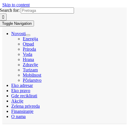
Skip to content
Search for:
Toggle Navigation
Novosti
Energija
Otpad
Priroda
Voda
Hrana
Zdravlje
Turizam
Mobilnost
Pčelarstvo
Eko adresar
Eko pravo
Gde reciklirati
Akcije
Zelena privreda
Finansiranje
O nama