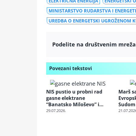
ELEKTRIČNA ENERGIJA
ENERGETSKI 
MINISTARSTVO RUDARSTVA I ENERGET
UREDBA O ENERGETSKI UGROŽENOM K
Podelite na društvenim mrež
Povezani tekstovi
NIS pustio u probni rad
Marš sa
gasne elektrane
Evrops
“Banatsko Miloševo” i
Sudom 
“Srpska Crnja”
projekt
29.07.2026.
21.07.202