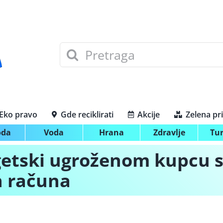
Search
for:
Eko pravo
Gde reciklirati
Akcije
Zelena pr
oda
Voda
Hrana
Zdravlje
Tu
etski ugroženom kupcu s
h računa