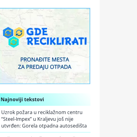
Najnoviji tekstovi
Uzrok požara u reciklažnom centru
“Steel-Impex” u Kraljevu još nije
utvrđen: Gorela otpadna autosedišta