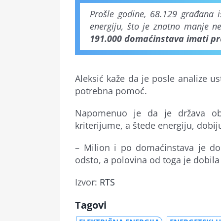
Prošle godine, 68.129 građana i
energiju, što je znatno manje 
191.000 domaćinstava imati pr
Aleksić kaže da je posle analize 
potrebna pomoć.
Napomenuo je da je država obe
kriterijume, a štede energiju, dobi
– Milion i po domaćinstava je d
odsto, a polovina od toga je dobila
Izvor:
RTS
Tagovi