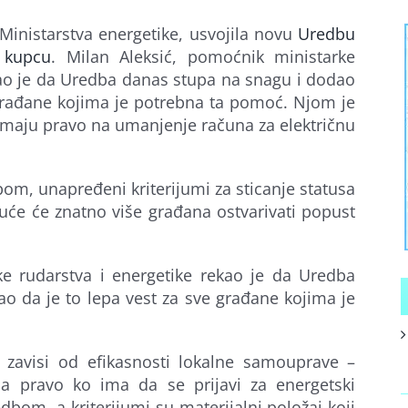
 Ministarstva energetike, usvojila novu
Uredbu
 kupcu
. Milan Aleksić, pomoćnik ministarke
kao je da Uredba danas stupa na snagu i dodao
 građane kojima je potrebna ta pomoć. Njom je
i imaju pravo na umanjenje računa za električnu
m, unapređeni kriterijumi za sticanje statusa
uće će znatno više građana ostvarivati popust
ke rudarstva i energetike rekao je da Uredba
o da je to lepa vest za sve građane kojima je
 zavisi od efikasnosti lokalne samouprave –
 pravo ko ima da se prijavi za energetski
dbom, a kriterijumi su materijalni položaj koji