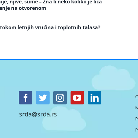
e, njive, šume – Zna li neko koliko je lica
jenje na otvorenom
 tokom letnjih vrućina i toplotnih talasa?
O
M
srda@srda.rs
P
P