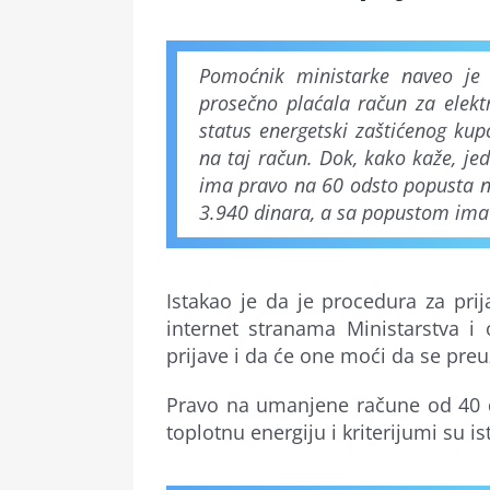
Pomoćnik ministarke naveo je 
prosečno plaćala račun za elekt
status energetski zaštićenog ku
na taj račun. Dok, kako kaže, je
ima pravo na 60 odsto popusta n
3.940 dinara, a sa popustom ima
Istakao je da je procedura za pri
internet stranama Ministarstva i
prijave i da će one moći da se pre
Pravo na umanjene račune od 40 d
toplotnu energiju i kriterijumi su ist