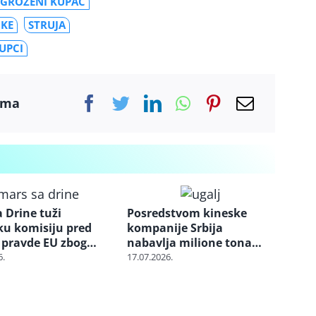
UGROŽENI KUPAC
IKE
STRUJA
UPCI
ama
 Drine tuži
Posredstvom kineske
ku komisiju pred
kompanije Srbija
pravde EU zbog
nabavlja milione tona
a „Jadar“
uglja iz Indonezije: Cena
6.
17.07.2026.
skoči i tri puta dok stigne
do Balkana