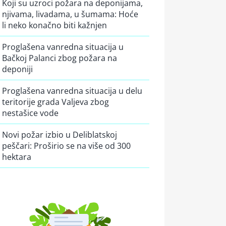
Koji su uzroci požara na deponijama,
njivama, livadama, u šumama: Hoće
li neko konačno biti kažnjen
Proglašena vanredna situacija u
Bačkoj Palanci zbog požara na
deponiji
Proglašena vanredna situacija u delu
teritorije grada Valjeva zbog
nestašice vode
Novi požar izbio u Deliblatskoj
peščari: Proširio se na više od 300
hektara