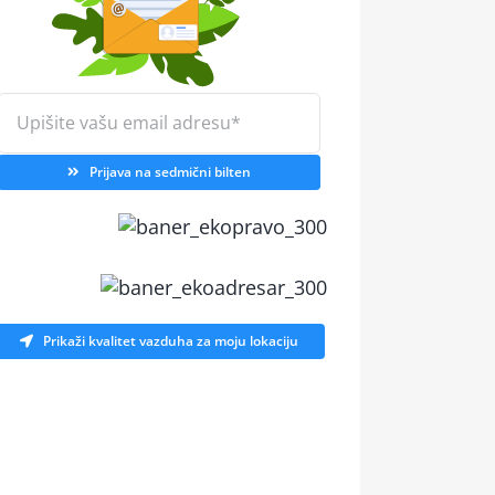
Prijava na sedmični bilten
Prikaži kvalitet vazduha za moju lokaciju