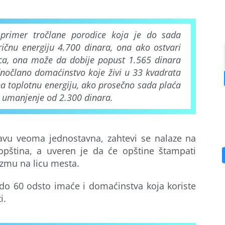
primer tročlane porodice koja je do sada
ričnu energiju 4.700 dinara, ona ako ostvari
pca, ona može da dobije popust 1.565 dinara
dnočlano domaćinstvo koje živi u 33 kvadrata
a toplotnu energiju, ako prosečno sada plaća
 umanjenje od 2.300 dinara.
javu veoma jednostavna, zahtevi se nalaze na
 opština, a uveren je da će opštine štampati
uzmu na licu mesta.
o 60 odsto imaće i domaćinstva koja koriste
i.