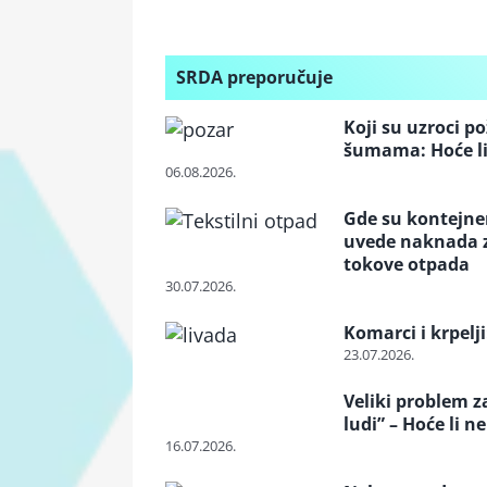
SRDA preporučuje
Koji su uzroci p
šumama: Hoće li
06.08.2026.
Gde su kontejneri
uvede naknada za
tokove otpada
30.07.2026.
Komarci i krpelji
23.07.2026.
Veliki problem z
ludi” – Hoće li n
16.07.2026.