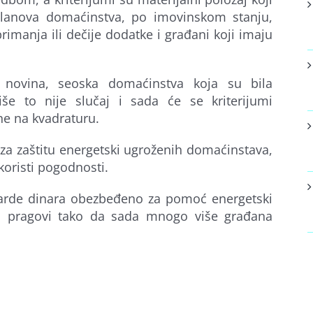
lanova domaćinstva, po imovinskom stanju,
rimanja ili dečije dodatke i građani koji imaju
novina, seoska domaćinstva koja su bila
še to nije slučaj i sada će se kriterijumi
ne na kvadraturu.
 za zaštitu energetski ugroženih domaćinstava,
koristi pogodnosti.
lijarde dinara obezbeđeno za pomoć energetski
u pragovi tako da sada mnogo više građana