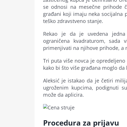
se odnosi na mesečne prihode č
građani koji imaju neka socijalna p
teško zdravstveno stanje.
Rekao je da je uvedena jedna 
ograničena kvadraturom, sada vi
primenjivati na njihove prihode, a 
Tri puta više novca je opredeljeno
kako bi što više građana moglo da 
Aleksić je istakao da je četiri mi
ugroženim kupcima, podignuti s
može da aplicira.
Procedura za prijavu