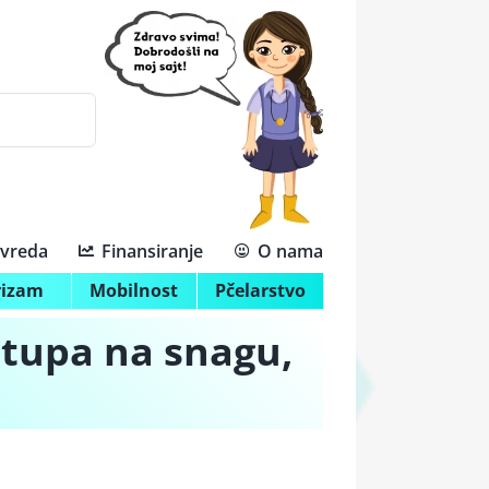
ivreda
Finansiranje
O nama
rizam
Mobilnost
Pčelarstvo
tupa na snagu,