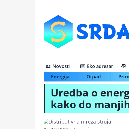
Skip
to
content
Novosti
Eko adresar
Energija
Otpad
Prir
Uredba o energ
kako do manji