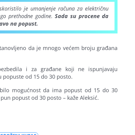
skoristilo je umanjenje računa za električnu
nego prethodne godine.
Sada su procene da
avo na popust.
ustanovljeno da je mnogo većem broju građana
zbedila i za građane koji ne ispunjavaju
ju popuste od 15 do 30 posto.
obilo mogućnost da ima popust od 15 do 30
 pun popust od 30 posto – kaže Aleksić.