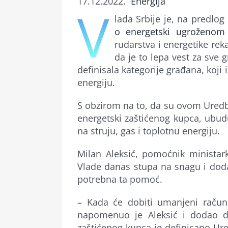
17.12.2022.
Energija
V
lada Srbije je, na predlog
o energetski ugroženom
rudarstva i energetike re
da je to lepa vest za sve
definisala kategorije građana, koj
energiju.
S obzirom na to, da su ovom Uredbo
energetski zaštićenog kupca, ubud
na struju, gas i toplotnu energiju.
Milan Aleksić, pomoćnik ministar
Vlade danas stupa na snagu i doda
potrebna ta pomoć.
– Kada će dobiti umanjeni račun
napomenuo je Aleksić i dodao da
zaštićenog kupca je definisano Ure