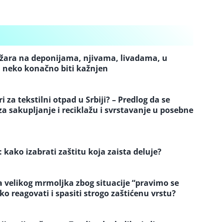
ožara na deponijama, njivama, livadama, u
 neko konačno biti kažnjen
 za tekstilni otpad u Srbiji? – Predlog da se
 sakupljanje i reciklažu i svrstavanje u posebne
: kako izabrati zaštitu koja zaista deluje?
a velikog mrmoljka zbog situacije “pravimo se
eko reagovati i spasiti strogo zaštićenu vrstu?