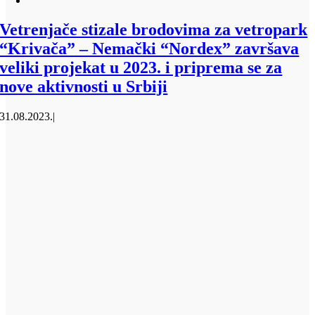
Vetrenjače stizale brodovima za vetropark
“Krivača” – Nemački “Nordex” završava
veliki projekat u 2023. i priprema se za
nove aktivnosti u Srbiji
31.08.2023.
|