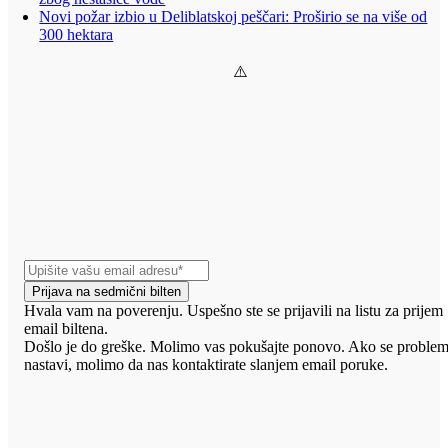
Novi požar izbio u Deliblatskoj peščari: Proširio se na više od
300 hektara
Prijava na sedmični bilten
Hvala vam na poverenju. Uspešno ste se prijavili na listu za prijem
email biltena.
Došlo je do greške. Molimo vas pokušajte ponovo. Ako se proble
nastavi, molimo da nas kontaktirate slanjem email poruke.