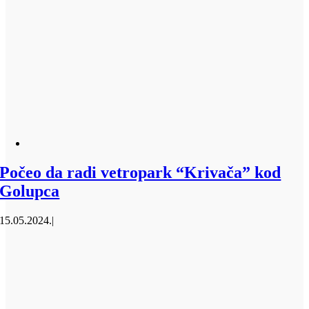
Počeo da radi vetropark “Krivača” kod
Golupca
15.05.2024.
|