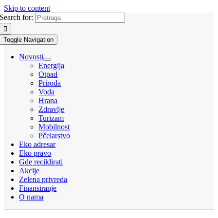
Skip to content
Search for:
Toggle Navigation
Novosti
Energija
Otpad
Priroda
Voda
Hrana
Zdravlje
Turizam
Mobilnost
Pčelarstvo
Eko adresar
Eko pravo
Gde reciklirati
Akcije
Zelena privreda
Finansiranje
O nama