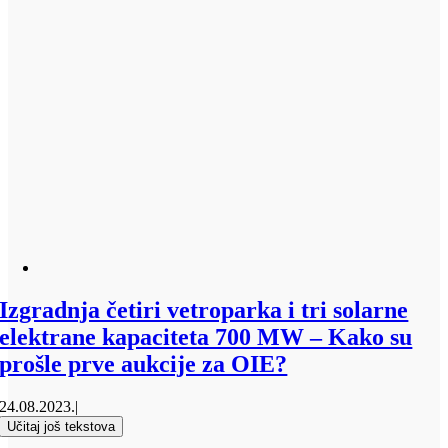
Izgradnja četiri vetroparka i tri solarne
elektrane kapaciteta 700 MW – Kako su
prošle prve aukcije za OIE?
24.08.2023.
|
Učitaj još tekstova