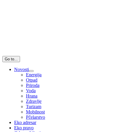
Go to...
Novosti
Energija
Otpad
Priroda
Voda
Hrana
Zdravlje
Turizam
Mobilnost
Pčelarstvo
Eko adresar
Eko pravo