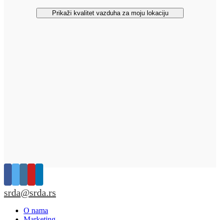
Prikaži kvalitet vazduha za moju lokaciju
srda@srda.rs
O nama
Marketing