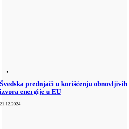
Švedska prednjači u korišćenju obnovljivih
izvora energije u EU
21.12.2024.
|