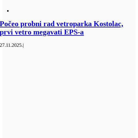
Počeo probni rad vetroparka Kostolac,
prvi vetro megavati EPS-a
27.11.2025.
|