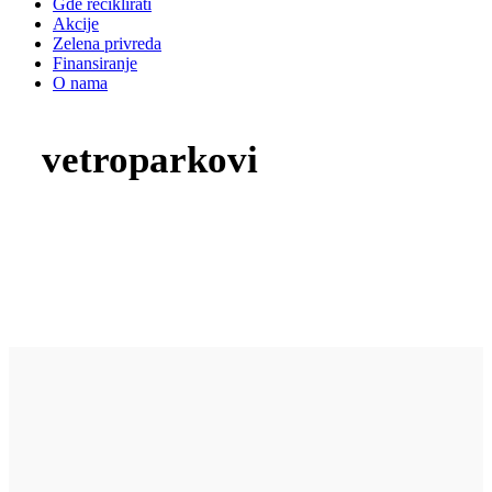
Gde reciklirati
Akcije
Zelena privreda
Finansiranje
O nama
vetroparkovi