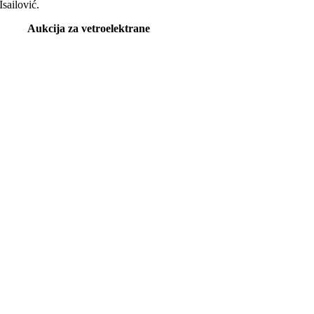
Isailović.
Aukcija za vetroelektrane