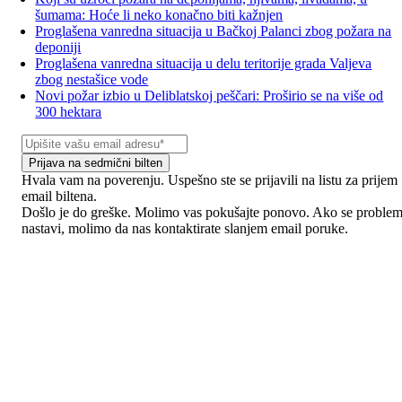
šumama: Hoće li neko konačno biti kažnjen
Proglašena vanredna situacija u Bačkoj Palanci zbog požara na
deponiji
Proglašena vanredna situacija u delu teritorije grada Valjeva
zbog nestašice vode
Novi požar izbio u Deliblatskoj peščari: Proširio se na više od
300 hektara
Prijava na sedmični bilten
Hvala vam na poverenju. Uspešno ste se prijavili na listu za prijem
email biltena.
Došlo je do greške. Molimo vas pokušajte ponovo. Ako se proble
nastavi, molimo da nas kontaktirate slanjem email poruke.