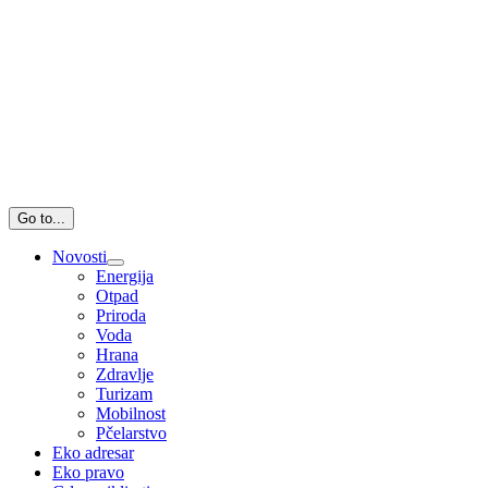
Go to...
Novosti
Energija
Otpad
Priroda
Voda
Hrana
Zdravlje
Turizam
Mobilnost
Pčelarstvo
Eko adresar
Eko pravo