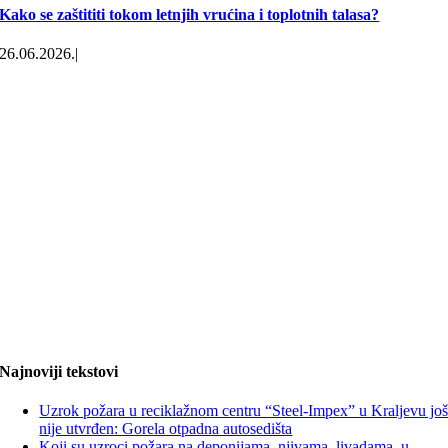
Kako se zaštititi tokom letnjih vrućina i toplotnih talasa?
26.06.2026.
|
Najnoviji tekstovi
Uzrok požara u reciklažnom centru “Steel-Impex” u Kraljevu jo
nije utvrđen: Gorela otpadna autosedišta
Koji su uzroci požara na deponijama, njivama, livadama, u