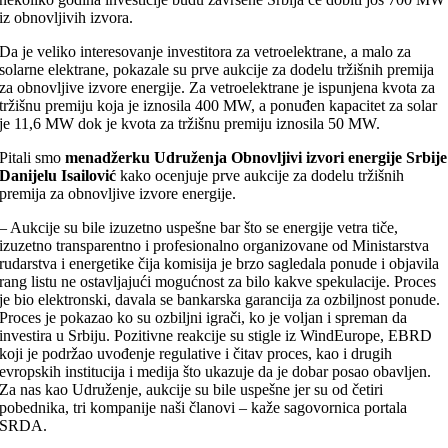
iz obnovljivih izvora.
Da je veliko interesovanje investitora za vetroelektrane, a malo za
solarne elektrane, pokazale su prve aukcije za dodelu tržišnih premija
za obnovljive izvore energije. Za vetroelektrane je ispunjena kvota za
tržišnu premiju koja je iznosila 400 MW, a ponuđen kapacitet za solar
je 11,6 MW dok je kvota za tržišnu premiju iznosila 50 MW.
Pitali smo
menadžerku Udruženja Obnovljivi izvori energije Srbije
Danijelu Isailović
kako ocenjuje prve aukcije za dodelu tržišnih
premija za obnovljive izvore energije.
– Aukcije su bile izuzetno uspešne bar što se energije vetra tiče,
izuzetno transparentno i profesionalno organizovane od Ministarstva
rudarstva i energetike čija komisija je brzo sagledala ponude i objavila
rang listu ne ostavljajući mogućnost za bilo kakve spekulacije. Proces
je bio elektronski, davala se bankarska garancija za ozbiljnost ponude.
Proces je pokazao ko su ozbiljni igrači, ko je voljan i spreman da
investira u Srbiju. Pozitivne reakcije su stigle iz WindEurope, EBRD
koji je podržao uvođenje regulative i čitav proces, kao i drugih
evropskih institucija i medija što ukazuje da je dobar posao obavljen.
Za nas kao Udruženje, aukcije su bile uspešne jer su od četiri
pobednika, tri kompanije naši članovi – kaže sagovornica portala
SRDA.