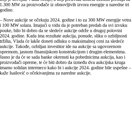
1.300 MW za proizvođače iz obnovljivih izvora energije u naredne tri
godine.
– Nove aukcije se očekuju 2024. godine i to za 300 MW energije vetra
i 100 MW solara. Imajući u vidu da je potreban predah da svi izvuku
pouke, bilo bi dobro da se sledeće aukcije održe u drugoj polovini
2024. godine. Kada ima rezultate aukcija, ponude, sliku o ozbiljnosti
tržišta, Vlada će lakše doneti odluku o maksimalnoj ceni za sledeće
aukcije. Takođe, ozbiljan investitor ide na aukcije sa ugovorenom
opremom, jasnom finansijskom konstrukcijom i drugim elementima.
Jasno je da će se sada banke okrenuti ka pobednicima aukcija, kao i
proizvođači opreme, te će biti dobro da između dva aukcijska kruga
imamo solidan intermeco kako bi i aukcije 2024. godine bile uspešne –
kaže Isailović o očekivanjima za naredne aukcije.