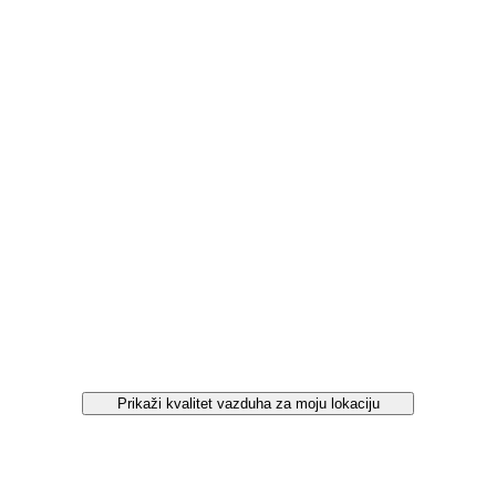
Prikaži kvalitet vazduha za moju lokaciju