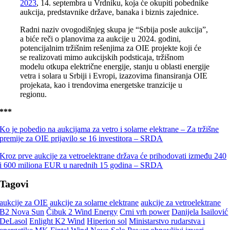
2023
, 14. septembra u Vrdniku, koja će okupiti pobednike
aukcija, predstavnike države, banaka i biznis zajednice.
Radni naziv ovogodišnjeg skupa je “Srbija posle aukcija”,
a biće reči o planovima za aukcije u 2024. godini,
potencijalnim tržišnim rešenjima za OIE projekte koji će
se realizovati mimo aukcijskih podsticaja, tržišnom
modelu otkupa električne energije, stanju u oblasti energije
vetra i solara u Srbiji i Evropi, izazovima finansiranja OIE
projekata, kao i trendovima energetske tranzicije u
regionu.
***
Ko je pobedio na aukcijama za vetro i solarne elektrane – Za tržišne
premije za OIE prijavilo se 16 investitora – SRDA
Kroz prve aukcije za vetroelektrane država će prihodovati između 240
i 600 miliona EUR u narednih 15 godina – SRDA
Tagovi
aukcije za OIE
aukcije za solarne elektrane
aukcije za vetroelektrane
B2 Nova Sun
Čibuk 2 Wind Energy
Crni vrh power
Danijela Isailović
DeLasol
Enlight K2 Wind
Hiperion sol
Ministarstvo rudarstva i