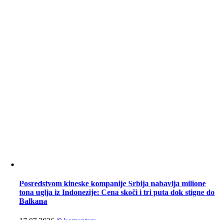
Posredstvom kineske kompanije Srbija nabavlja milione
tona uglja iz Indonezije: Cena skoči i tri puta dok stigne do
Balkana