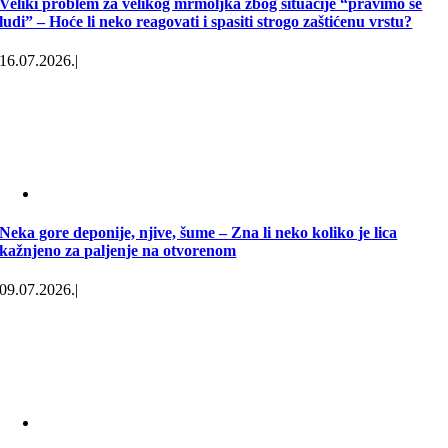
Veliki problem za velikog mrmoljka zbog situacije “pravimo se
ludi” – Hoće li neko reagovati i spasiti strogo zaštićenu vrstu?
16.07.2026.
|
Neka gore deponije, njive, šume – Zna li neko koliko je lica
kažnjeno za paljenje na otvorenom
09.07.2026.
|