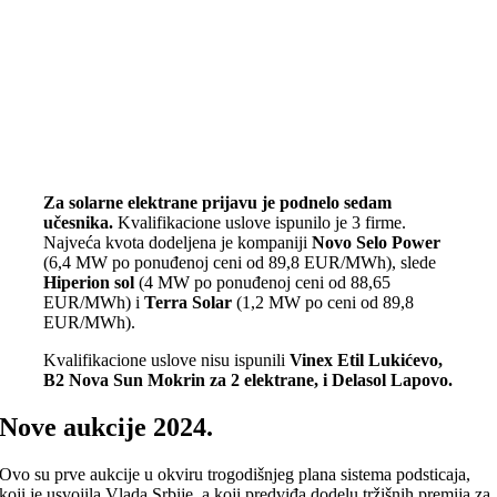
Za solarne elektrane prijavu je podnelo sedam
učesnika.
Kvalifikacione uslove ispunilo je 3 firme.
Najveća kvota dodeljena je kompaniji
Novo Selo Power
(6,4 MW po ponuđenoj ceni od 89,8 EUR/MWh), slede
Hiperion sol
(4 MW po ponuđenoj ceni od 88,65
EUR/MWh) i
Terra Solar
(1,2 MW po ceni od 89,8
EUR/MWh).
Kvalifikacione uslove nisu ispunili
Vinex Etil Lukićevo,
B2 Nova Sun Mokrin za 2 elektrane, i Delasol Lapovo.
Nove aukcije 2024.
Ovo su prve aukcije u okviru trogodišnjeg plana sistema podsticaja,
koji je usvojila Vlada Srbije, a koji predviđa dodelu tržišnih premija za