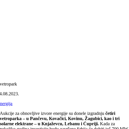
vetropark
4.08.2023.
nergija
Aukcije za obnovljive izvore energije su donele izgradnju
četiri
vetroparka – u Pančevu, Kovačici, Kovinu, Žagubici, kao i tri
solarne elektrane – u Knjaževcu, Lebanu i Ćupriji.
Kada za
nekoliko godina investicije budu završene Srbija će dobiti još 700 MW