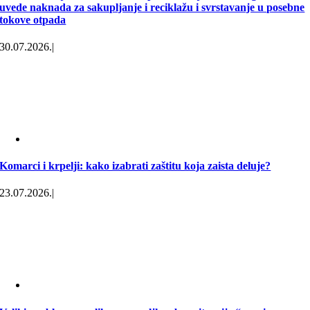
uvede naknada za sakupljanje i reciklažu i svrstavanje u posebne
tokove otpada
30.07.2026.
|
Komarci i krpelji: kako izabrati zaštitu koja zaista deluje?
23.07.2026.
|