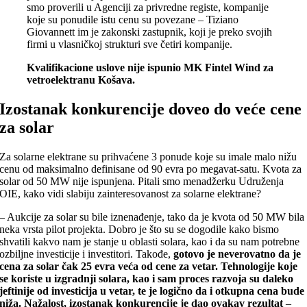
smo proverili u Agenciji za privredne registe, kompanije
koje su ponudile istu cenu su povezane – Tiziano
Giovannett im je zakonski zastupnik, koji je preko svojih
firmi u vlasničkoj strukturi sve četiri kompanije.
Kvalifikacione uslove nije ispunio MK Fintel Wind za
vetroelektranu Košava.
Izostanak konkurencije doveo do veće cene
za solar
Za solarne elektrane su prihvaćene 3 ponude koje su imale malo nižu
cenu od maksimalno definisane od 90 evra po megavat-satu. Kvota za
solar od 50 MW nije ispunjena. Pitali smo menadžerku Udruženja
OIE, kako vidi slabiju zainteresovanost za solarne elektrane?
– Aukcije za solar su bile iznenađenje, tako da je kvota od 50 MW bila
neka vrsta pilot projekta. Dobro je što su se dogodile kako bismo
shvatili kakvo nam je stanje u oblasti solara, kao i da su nam potrebne
ozbiljne investicije i investitori. Takođe,
gotovo je neverovatno da je
cena za solar čak 25 evra veća od cene za vetar.
Tehnologije koje
se koriste u izgradnji solara, kao i sam proces razvoja su daleko
jeftinije od investicija u vetar, te je logično da i otkupna cena bude
niža. Nažalost, izostanak konkurencije je dao ovakav rezultat
–