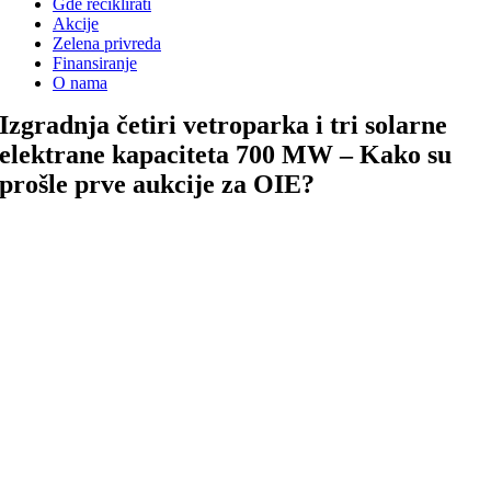
Gde reciklirati
Akcije
Zelena privreda
Finansiranje
O nama
Izgradnja četiri vetroparka i tri solarne
elektrane kapaciteta 700 MW – Kako su
prošle prve aukcije za OIE?