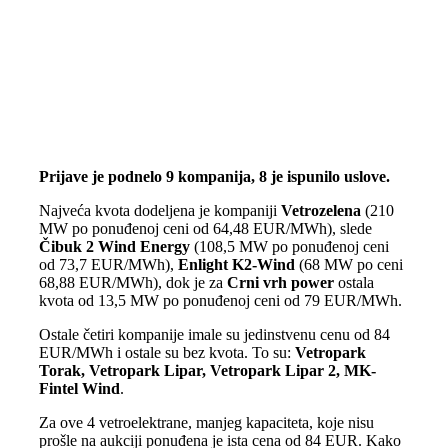
Prijave je podnelo 9 kompanija, 8 je ispunilo uslove.
Najveća kvota dodeljena je kompaniji
Vetrozelena
(210
MW po ponuđenoj ceni od 64,48 EUR/MWh), slede
Čibuk 2 Wind Energy
(108,5 MW po ponuđenoj ceni
od 73,7 EUR/MWh),
Enlight K2-Wind
(68 MW po ceni
68,88 EUR/MWh), dok je za
Crni vrh power
ostala
kvota od 13,5 MW po ponuđenoj ceni od 79 EUR/MWh.
Ostale četiri kompanije imale su jedinstvenu cenu od 84
EUR/MWh i ostale su bez kvota. To su:
Vetropark
Torak, Vetropark Lipar, Vetropark Lipar 2, MK-
Fintel Wind
.
Za ove 4 vetroelektrane, manjeg kapaciteta, koje nisu
prošle na aukciji ponuđena je ista cena od 84 EUR. Kako