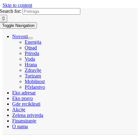
Skip to content
Search for:
Toggle Navigation
Novosti
Energija
Otpad
Priroda
Voda
Hrana
Zdravlje
Turizam
Mobilnost
Pčelarstvo
Eko adresar
Eko pravo
Gde reciklirati
Akcije
Zelena privreda
Finansiranje
O nama