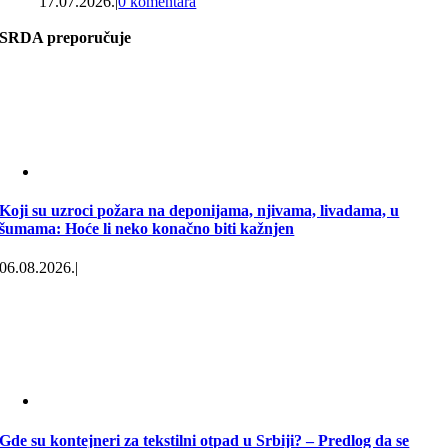
17.07.2026.
|
0 komentara
SRDA preporučuje
Koji su uzroci požara na deponijama, njivama, livadama, u
šumama: Hoće li neko konačno biti kažnjen
06.08.2026.
|
Gde su kontejneri za tekstilni otpad u Srbiji? – Predlog da se