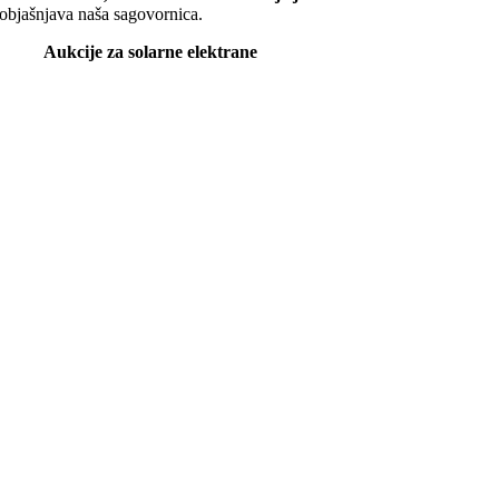
objašnjava naša sagovornica.
Aukcije za solarne elektrane