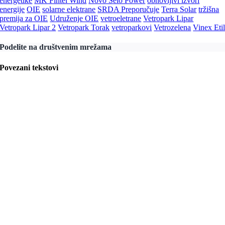
energetike
MK Fintel Wind
Novo Selo Power
obnovljivi izvori
energije
OIE
solarne elektrane
SRDA Preporučuje
Terra Solar
tržišna
premija za OIE
Udruženje OIE
vetroeletrane
Vetropark Lipar
Vetropark Lipar 2
Vetropark Torak
vetroparkovi
Vetrozelena
Vinex Eti
Podelite na društvenim mrežama
Povezani tekstovi