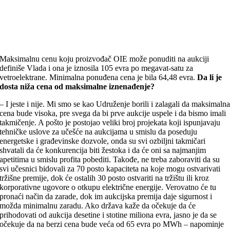
Maksimalnu cenu koju proizvođač OIE može ponuditi na aukciji
definiše Vlada i ona je iznosila 105 evra po megavat-satu za
vetroelektrane. Minimalna ponuđena cena je bila 64,48 evra.
Da li je
dosta niža cena od maksimalne iznenađenje?
– I jeste i nije. Mi smo se kao Udruženje borili i zalagali da maksimaln
cena bude visoka, pre svega da bi prve aukcije uspele i da bismo imali
takmičenje. A pošto je postojao veliki broj projekata koji ispunjavaju
tehničke uslove za učešće na aukcijama u smislu da poseduju
energetske i građevinske dozvole, onda su svi ozbiljni takmičari
shvatali da će konkurencija biti žestoka i da će oni sa najmanjim
apetitima u smislu profita pobediti. Takođe, ne treba zaboraviti da su
svi učesnici bidovali za 70 posto kapaciteta na koje mogu ostvarivati
tržišne premije, dok će ostalih 30 posto ostvariti na tržištu ili kroz
korporativne ugovore o otkupu električne energije. Verovatno će tu
pronaći način da zarade, dok im aukcijska premija daje sigurnost i
možda minimalnu zaradu. Ako država kaže da očekuje da će
prihodovati od aukcija desetine i stotine miliona evra, jasno je da se
očekuje da na berzi cena bude veća od 65 evra po MWh – napominje