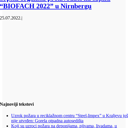
“BIOFACH 2022” u Nirnbergu
25.07.2022.
|
Najnoviji tekstovi
Uzrok požara u reciklažnom centru “Steel-Impex” u Kraljevu jo
nije utvrđen: Gorela otpadna autosedišta
Koji su uzroci požara na deponijama, njivama, livadama, u