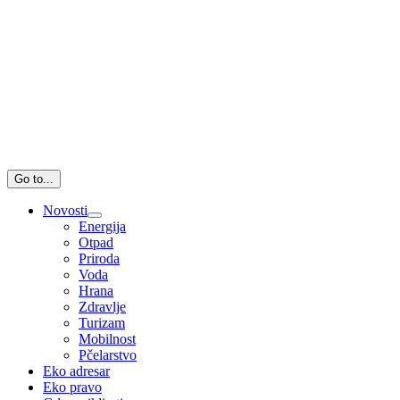
Go to...
Novosti
Energija
Otpad
Priroda
Voda
Hrana
Zdravlje
Turizam
Mobilnost
Pčelarstvo
Eko adresar
Eko pravo