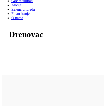
Gde reciklirati
Akcije
Zelena privreda
Finansiranje
O nama
Drenovac