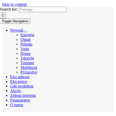
Skip to content
Search for:
Toggle Navigation
Novosti
Energija
Otpad
Priroda
Voda
Hrana
Zdravlje
Turizam
Mobilnost
Pčelarstvo
Eko adresar
Eko pravo
Gde reciklirati
Akcije
Zelena privreda
Finansiranje
O nama