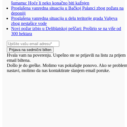
šumama: Hoće li neko konačno biti kažnjen
Proglašena vanredna situacija u Bačkoj Palanci zbog požara na
deponiji
Proglašena vanredna situacija u delu teritorije grada Valjeva
zbog nestašice vode
Novi požar izbio u Deliblatskoj peščari: Proširio se na više od
300 hektara
Prijava na sedmični bilten
Hvala vam na poverenju. Uspešno ste se prijavili na listu za prijem
email biltena.
Došlo je do greške. Molimo vas pokušajte ponovo. Ako se proble
nastavi, molimo da nas kontaktirate slanjem email poruke.