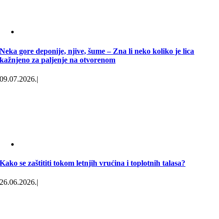
Neka gore deponije, njive, šume – Zna li neko koliko je lica
kažnjeno za paljenje na otvorenom
09.07.2026.
|
Kako se zaštititi tokom letnjih vrućina i toplotnih talasa?
26.06.2026.
|