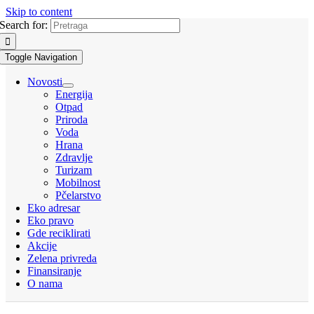
Skip to content
Search for:
Toggle Navigation
Novosti
Energija
Otpad
Priroda
Voda
Hrana
Zdravlje
Turizam
Mobilnost
Pčelarstvo
Eko adresar
Eko pravo
Gde reciklirati
Akcije
Zelena privreda
Finansiranje
O nama