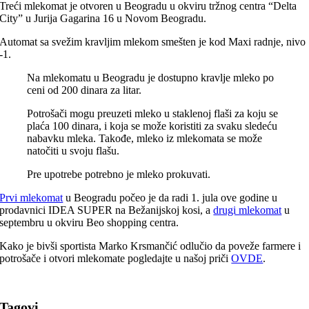
Treći mlekomat je otvoren u Beogradu u okviru tržnog centra “Delta
City” u Jurija Gagarina 16 u Novom Beogradu.
Automat sa svežim kravljim mlekom smešten je kod Maxi radnje, nivo
-1.
Na mlekomatu u Beogradu je dostupno kravlje mleko po
ceni od 200 dinara za litar.
Potrošači mogu preuzeti mleko u staklenoj flaši za koju se
plaća 100 dinara, i koja se može koristiti za svaku sledeću
nabavku mleka. Takođe, mleko iz mlekomata se može
natočiti u svoju flašu.
Pre upotrebe potrebno je mleko prokuvati.
Prvi mlekomat
u Beogradu počeo je da radi 1. jula ove godine u
prodavnici IDEA SUPER na Bežanijskoj kosi, a
drugi mlekomat
u
septembru u okviru Beo shopping centra.
Kako je bivši sportista Marko Krsmančić odlučio da poveže farmere i
potrošače i otvori mlekomate pogledajte u našoj priči
OVDE
.
Tagovi