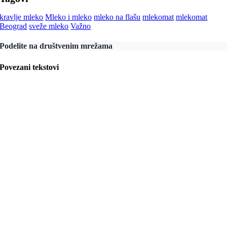
kravlje mleko
Mleko i mleko
mleko na flašu
mlekomat
mlekomat
Beograd
sveže mleko
Važno
Podelite na društvenim mrežama
Povezani tekstovi