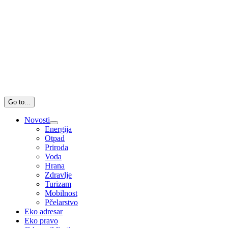
Go to...
Novosti
Energija
Otpad
Priroda
Voda
Hrana
Zdravlje
Turizam
Mobilnost
Pčelarstvo
Eko adresar
Eko pravo