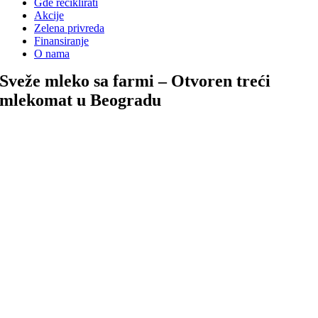
Gde reciklirati
Akcije
Zelena privreda
Finansiranje
O nama
Sveže mleko sa farmi – Otvoren treći
mlekomat u Beogradu