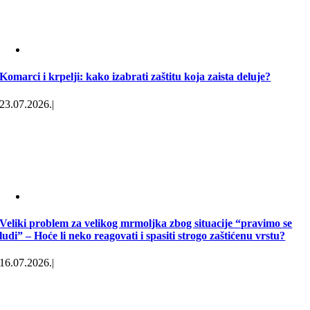
Komarci i krpelji: kako izabrati zaštitu koja zaista deluje?
23.07.2026.
|
Veliki problem za velikog mrmoljka zbog situacije “pravimo se
ludi” – Hoće li neko reagovati i spasiti strogo zaštićenu vrstu?
16.07.2026.
|