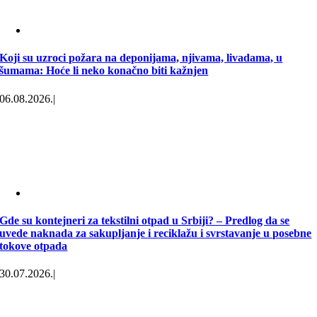
Koji su uzroci požara na deponijama, njivama, livadama, u
šumama: Hoće li neko konačno biti kažnjen
06.08.2026.
|
Gde su kontejneri za tekstilni otpad u Srbiji? – Predlog da se
uvede naknada za sakupljanje i reciklažu i svrstavanje u posebne
tokove otpada
30.07.2026.
|