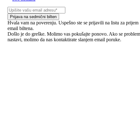
Prijava na sedmični bilten
Hvala vam na poverenju. Uspešno ste se prijavili na listu za prijem
email biltena.
Došlo je do greške. Molimo vas pokušajte ponovo. Ako se proble
nastavi, molimo da nas kontaktirate slanjem email poruke.