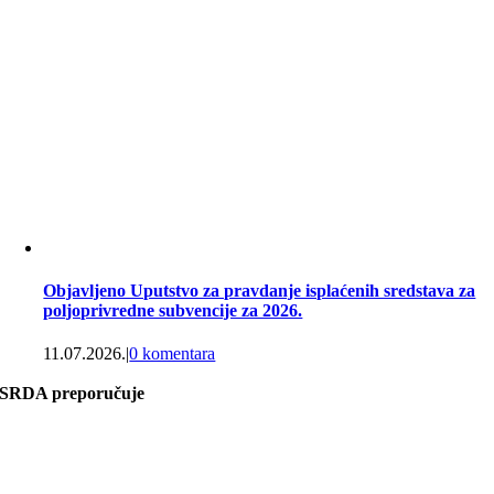
Objavljeno Uputstvo za pravdanje isplaćenih sredstava za
poljoprivredne subvencije za 2026.
11.07.2026.
|
0 komentara
SRDA preporučuje