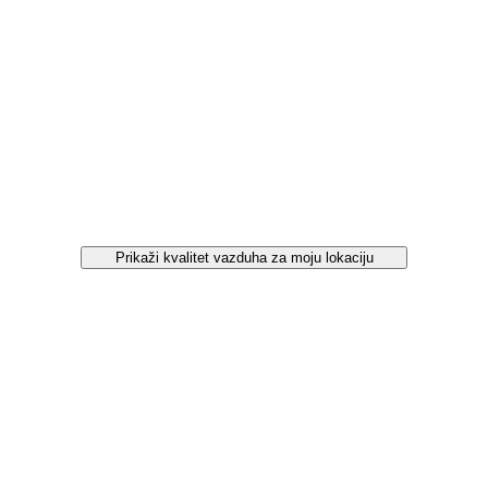
Prikaži kvalitet vazduha za moju lokaciju