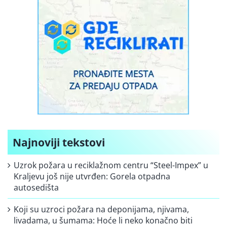
Najnoviji tekstovi
Uzrok požara u reciklažnom centru “Steel-Impex” u
Kraljevu još nije utvrđen: Gorela otpadna
autosedišta
Koji su uzroci požara na deponijama, njivama,
livadama, u šumama: Hoće li neko konačno biti