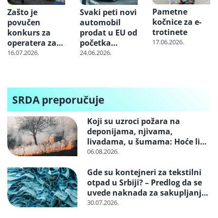
Pametne
Zašto je
Svaki peti novi
kočnice za e-
povučen
automobil
trotinete
konkurs za
prodat u EU od
operatera za
početka
17.06.2026.
sistem
godine je
16.07.2026.
24.06.2026.
iznajmljivanja
električni
javnih bicikli u
Beogradu i šta
bi sa Helbizom
SRDA preporučuje
izabranim još
2022?
Koji su uzroci požara na
deponijama, njivama,
livadama, u šumama: Hoće li
neko konačno biti kažnjen
06.08.2026.
Gde su kontejneri za tekstilni
otpad u Srbiji? – Predlog da se
uvede naknada za sakupljanje i
reciklažu i svrstavanje u
30.07.2026.
posebne tokove otpada