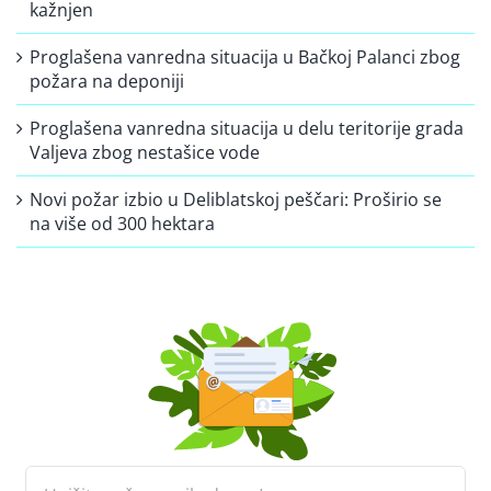
kažnjen
Proglašena vanredna situacija u Bačkoj Palanci zbog
požara na deponiji
Proglašena vanredna situacija u delu teritorije grada
Valjeva zbog nestašice vode
Novi požar izbio u Deliblatskoj peščari: Proširio se
na više od 300 hektara