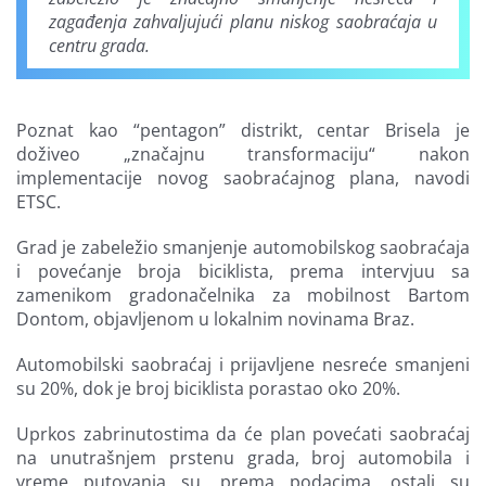
zagađenja zahvaljujući planu niskog saobraćaja u
centru grada.
Poznat kao “pentagon” distrikt, centar Brisela je
doživeo „značajnu transformaciju“ nakon
implementacije novog saobraćajnog plana, navodi
ETSC.
Grad je zabeležio smanjenje automobilskog saobraćaja
i povećanje broja biciklista, prema intervjuu sa
zamenikom gradonačelnika za mobilnost Bartom
Dontom, objavljenom u lokalnim novinama Braz.
Automobilski saobraćaj i prijavljene nesreće smanjeni
su 20%, dok je broj biciklista porastao oko 20%.
Uprkos zabrinutostima da će plan povećati saobraćaj
na unutrašnjem prstenu grada, broj automobila i
vreme putovanja su, prema podacima, ostali su