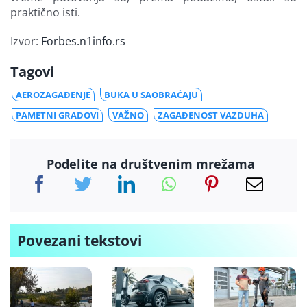
praktično isti.
Izvor:
Forbes.n1info.rs
Tagovi
AEROZAGAĐENJE
BUKA U SAOBRAĆAJU
PAMETNI GRADOVI
VAŽNO
ZAGAĐENOST VAZDUHA
Podelite na društvenim mrežama
Povezani tekstovi