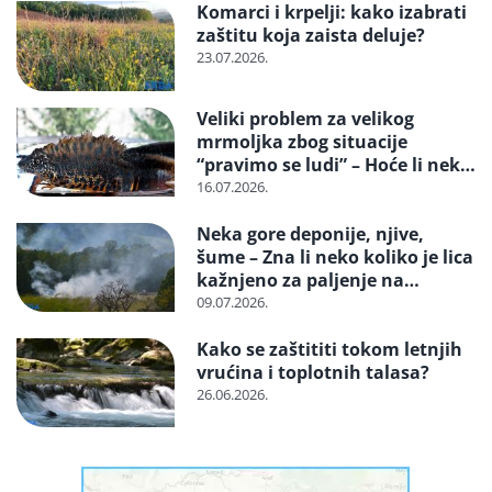
Komarci i krpelji: kako izabrati
zaštitu koja zaista deluje?
23.07.2026.
Veliki problem za velikog
mrmoljka zbog situacije
“pravimo se ludi” – Hoće li neko
reagovati i spasiti strogo
16.07.2026.
zaštićenu vrstu?
Neka gore deponije, njive,
šume – Zna li neko koliko je lica
kažnjeno za paljenje na
otvorenom
09.07.2026.
Kako se zaštititi tokom letnjih
vrućina i toplotnih talasa?
26.06.2026.