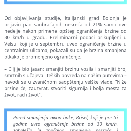
Od objavljivanja studije, italijanski grad Bolonja je
prijavio pad saobraćajnih nesreća od 21% samo dve
nedelje nakon primene opšteg ograničenja brzine od
30 km/h u gradu. Preliminarni podaci prikupljeni u
Velsu, koji je u septembru uveo ograničenje brzine u
centralnim ulicama, pokazali su da je brzina smanjena
otkako je promenjeno ograničenje.
– Cilj je bio jasan: smanjiti brzinu vozila i smanjiti broj
smrtnih slučajeva i teških povreda na našim putevima –
navodi se u zvaničnom saopštenju velške vlade. “Niže
brzine će, zauzvrat, stvoriti sigurnija i bolja mesta za
život, rad i život”.
Pored smanjenja nivoa buke, Brisel, koji je pre tri
godine uveo ograničenje brzine od 30 km/h,
zabeležio je značajno smanjenje nesreća i