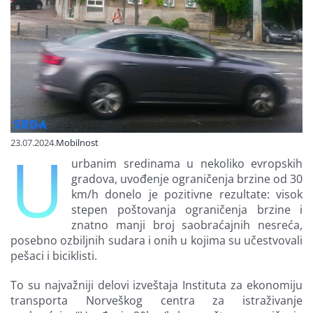
Finansiranje
O nama
23.07.2024.
Mobilnost
U
urbanim sredinama u nekoliko evropskih
gradova, uvođenje ograničenja brzine od 30
km/h donelo je pozitivne rezultate: visok
stepen poštovanja ograničenja brzine i
znatno manji broj saobraćajnih nesreća,
posebno ozbiljnih sudara i onih u kojima su učestvovali
pešaci i biciklisti.
To su najvažniji delovi izveštaja Instituta za ekonomiju
transporta Norveškog centra za istraživanje