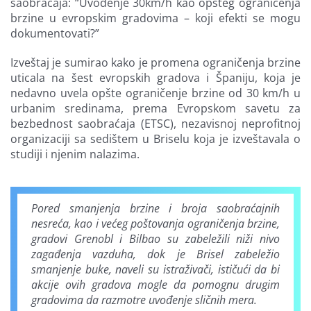
saobraćaja: “Uvođenje 30km/h kao opšteg ograničenja
brzine u evropskim gradovima – koji efekti se mogu
dokumentovati?”
Izveštaj je sumirao kako je promena ograničenja brzine
uticala na šest evropskih gradova i Španiju, koja je
nedavno uvela opšte ograničenje brzine od 30 km/h u
urbanim sredinama, prema Evropskom savetu za
bezbednost saobraćaja (ETSC), nezavisnoj neprofitnoj
organizaciji sa sedištem u Briselu koja je izveštavala o
studiji i njenim nalazima.
Pored smanjenja brzine i broja saobraćajnih
nesreća, kao i većeg poštovanja ograničenja brzine,
gradovi Grenobl i Bilbao su zabeležili niži nivo
zagađenja vazduha, dok je Brisel zabeležio
smanjenje buke, naveli su istraživači, ističući da bi
akcije ovih gradova mogle da pomognu drugim
gradovima da razmotre uvođenje sličnih mera.