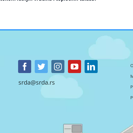
O
M
srda@srda.rs
P
P