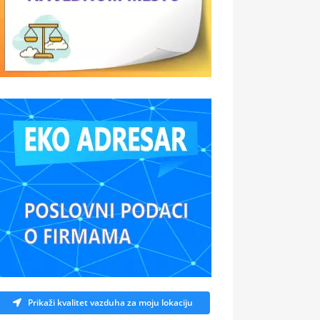
Prikaži kvalitet vazduha za moju lokaciju