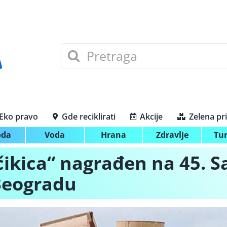
Search
for:
Eko pravo
Gde reciklirati
Akcije
Zelena pr
oda
Voda
Hrana
Zdravlje
Tu
čikica“ nagrađen na 45. S
Beogradu