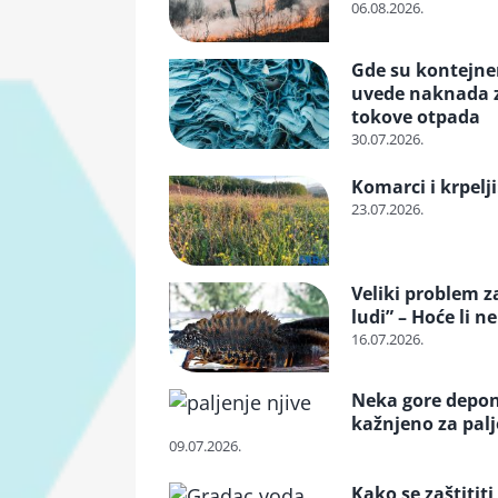
06.08.2026.
Gde su kontejneri
uvede naknada za
tokove otpada
30.07.2026.
Komarci i krpelji
23.07.2026.
Veliki problem z
ludi” – Hoće li n
16.07.2026.
Neka gore deponij
kažnjeno za pal
09.07.2026.
Kako se zaštititi