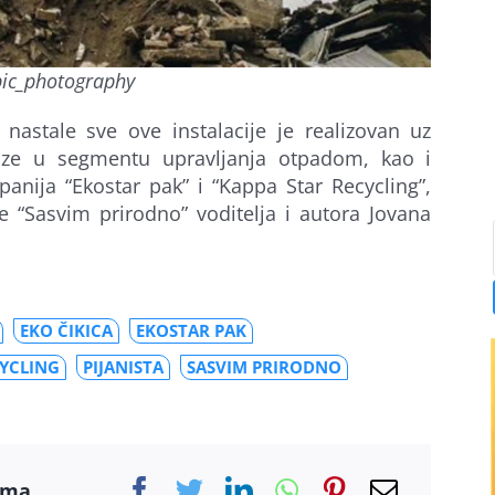
ic_photography
nastale sve ove instalacije je realizovan uz
ize u segmentu upravljanja otpadom, kao i
anija “Ekostar pak” i “Kappa Star Recycling”,
 “Sasvim prirodno” voditelja i autora Jovana
EKO ČIKICA
EKOSTAR PAK
CYCLING
PIJANISTA
SASVIM PRIRODNO
ama