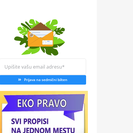
Prijava na sedmični bilten