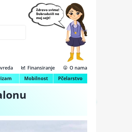
ivreda
Finansiranje
O nama
rizam
Mobilnost
Pčelarstvo
alonu