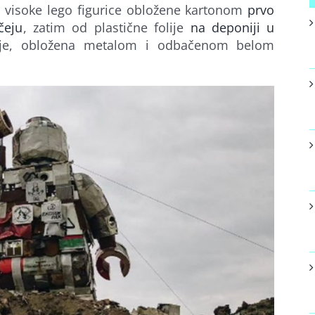
a visoke lego figurice obložene kartonom
prvo
čeju
, zatim od plastične folije
na deponiji u
lje, obložena metalom i odbačenom belom