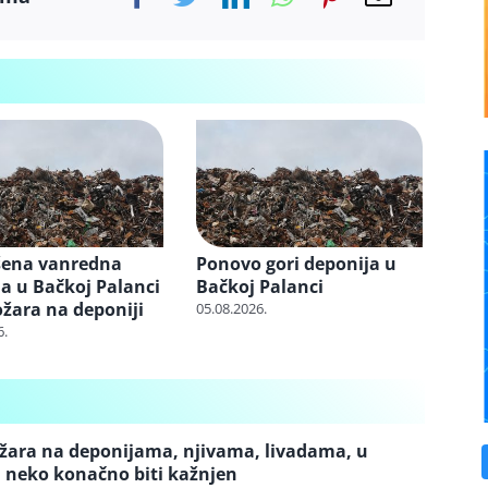
šena vanredna
Ponovo gori deponija u
ja u Bačkoj Palanci
Bačkoj Palanci
žara na deponiji
05.08.2026.
6.
ožara na deponijama, njivama, livadama, u
 neko konačno biti kažnjen