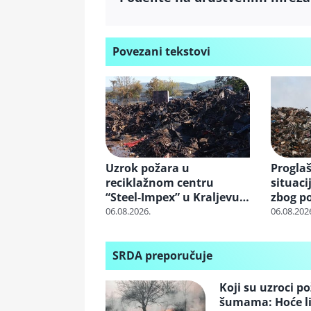
Povezani tekstovi
Uzrok požara u
Progla
reciklažnom centru
situaci
“Steel-Impex” u Kraljevu
zbog po
još nije utvrđen: Gorela
06.08.2026.
06.08.202
otpadna autosedišta
SRDA preporučuje
Koji su uzroci p
šumama: Hoće li