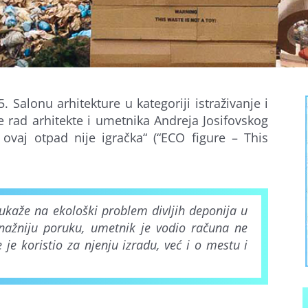
Salonu arhitekture u kategoriji istraživanje i
 rad arhitekte i umetnika Andreja Josifovskog
– ovaj otpad nije igračka“ (“ECO figure – This
ukaže na ekološki problem divljih deponija u
 snažniju poruku, umetnik je vodio računa ne
je koristio za njenju izradu, već i o mestu i