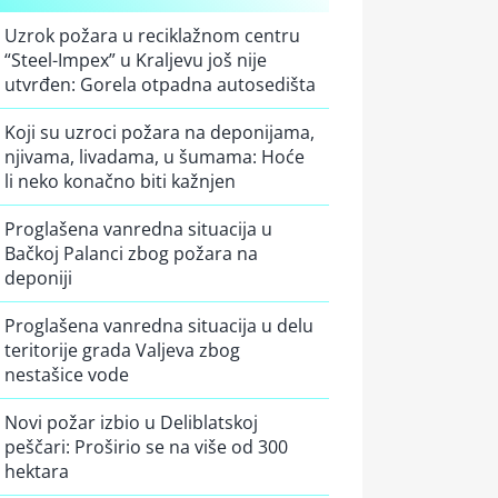
Uzrok požara u reciklažnom centru
“Steel-Impex” u Kraljevu još nije
utvrđen: Gorela otpadna autosedišta
Koji su uzroci požara na deponijama,
njivama, livadama, u šumama: Hoće
li neko konačno biti kažnjen
Proglašena vanredna situacija u
Bačkoj Palanci zbog požara na
deponiji
Proglašena vanredna situacija u delu
teritorije grada Valjeva zbog
nestašice vode
Novi požar izbio u Deliblatskoj
peščari: Proširio se na više od 300
hektara