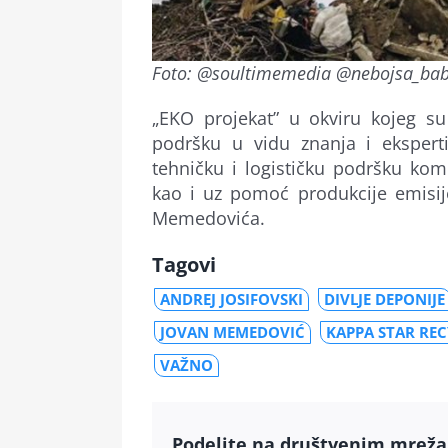
Foto: @soultimemedia @nebojsa_bab
„EKO projekat” u okviru kojeg su 
podršku u vidu znanja i ekspert
tehničku i logističku podršku komp
kao i uz pomoć produkcije emisije
Memedovića.
Tagovi
ANDREJ JOSIFOVSKI
DIVLJE DEPONIJE
JOVAN MEMEDOVIĆ
KAPPA STAR RE
VAŽNO
Podelite na društvenim mrež