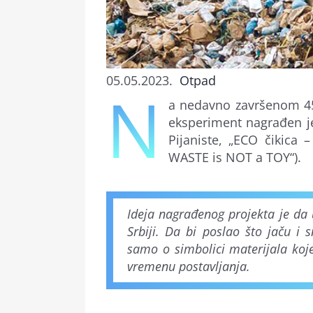
05.05.2023.
Otpad
N
a nedavno završenom 45. 
eksperiment nagrađen je
Pijaniste, „ECO čikica 
WASTE is NOT a TOY“).
Ideja nagrađenog projekta je da 
Srbiji. Da bi poslao što jaču i
samo o simbolici materijala koje 
vremenu postavljanja.