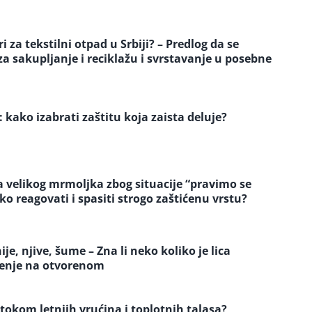
 za tekstilni otpad u Srbiji? – Predlog da se
 sakupljanje i reciklažu i svrstavanje u posebne
: kako izabrati zaštitu koja zaista deluje?
a velikog mrmoljka zbog situacije “pravimo se
eko reagovati i spasiti strogo zaštićenu vrstu?
e, njive, šume – Zna li neko koliko je lica
jenje na otvorenom
 tokom letnjih vrućina i toplotnih talasa?