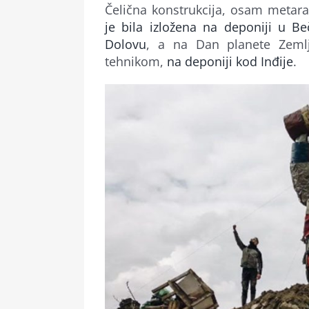
Čelična konstrukcija, osam metar
je bila izložena na deponiji u Be
Dolovu
, a na Dan planete Zem
tehnikom,
na deponiji kod Inđije
.