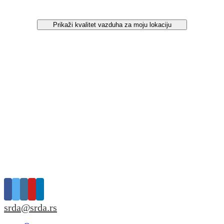
Prikaži kvalitet vazduha za moju lokaciju
srda@srda.rs