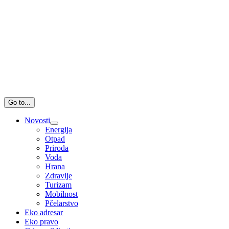
Go to...
Novosti
Energija
Otpad
Priroda
Voda
Hrana
Zdravlje
Turizam
Mobilnost
Pčelarstvo
Eko adresar
Eko pravo