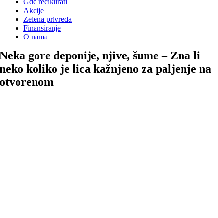
Gde reciklirati
Akcije
Zelena privreda
Finansiranje
O nama
Neka gore deponije, njive, šume – Zna li
neko koliko je lica kažnjeno za paljenje na
otvorenom