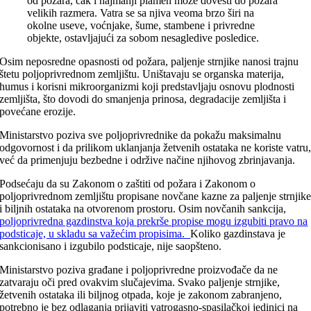
od požara, čak i najmanji plamen može dovesti do požara
velikih razmera. Vatra se sa njiva veoma brzo širi na
okolne useve, voćnjake, šume, stambene i privredne
objekte, ostavljajući za sobom nesagledive posledice.
Osim neposredne opasnosti od požara, paljenje strnjike nanosi trajnu
štetu poljoprivrednom zemljištu. Uništavaju se organska materija,
humus i korisni mikroorganizmi koji predstavljaju osnovu plodnosti
zemljišta, što dovodi do smanjenja prinosa, degradacije zemljišta i
povećane erozije.
Ministarstvo poziva sve poljoprivrednike da pokažu maksimalnu
odgovornost i da prilikom uklanjanja žetvenih ostataka ne koriste vatru
već da primenjuju bezbedne i održive načine njihovog zbrinjavanja.
Podsećaju da su Zakonom o zaštiti od požara i Zakonom o
poljoprivrednom zemljištu propisane novčane kazne za paljenje strnjik
i biljnih ostataka na otvorenom prostoru. Osim novčanih sankcija,
poljoprivredna gazdinstva koja prekrše propise mogu izgubiti pravo na
podsticaje, u skladu sa važećim propisima.
Koliko gazdinstava je
sankcionisano i izgubilo podsticaje, nije saopšteno.
Ministarstvo poziva građane i poljoprivredne proizvođače da ne
zatvaraju oči pred ovakvim slučajevima. Svako paljenje strnjike,
žetvenih ostataka ili biljnog otpada, koje je zakonom zabranjeno,
potrebno je bez odlaganja prijaviti vatrogasno-spasilačkoj jedinici na