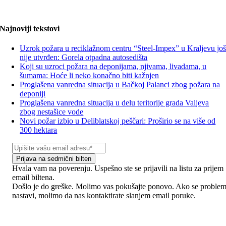
Najnoviji tekstovi
Uzrok požara u reciklažnom centru “Steel-Impex” u Kraljevu jo
nije utvrđen: Gorela otpadna autosedišta
Koji su uzroci požara na deponijama, njivama, livadama, u
šumama: Hoće li neko konačno biti kažnjen
Proglašena vanredna situacija u Bačkoj Palanci zbog požara na
deponiji
Proglašena vanredna situacija u delu teritorije grada Valjeva
zbog nestašice vode
Novi požar izbio u Deliblatskoj peščari: Proširio se na više od
300 hektara
Prijava na sedmični bilten
Hvala vam na poverenju. Uspešno ste se prijavili na listu za prijem
email biltena.
Došlo je do greške. Molimo vas pokušajte ponovo. Ako se proble
nastavi, molimo da nas kontaktirate slanjem email poruke.