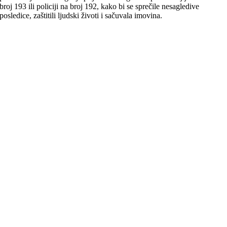
broj 193 ili policiji na broj 192, kako bi se sprečile nesagledive
posledice, zaštitili ljudski životi i sačuvala imovina.