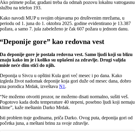
Ako primete požar, građani treba da odmah pozovu lokalnu vatrogasnu
službu na telefon 193.
Kako navodi MUP u svojim objavama po društvenim mrežama, u
periodu od 1. juna do 1. oktobra 2025. godine evidentirano je 13.387
požara, a samo 7. jula zabeleženo je čak 607 požara u jednom danu.
“Deponije gore” kao redovna vest
Da deponije gore je postala redovna vest. Samo ljudi koji su blizu
znaju kako im je i koliko su uplašeni za zdravlje. Drugi valjda
misle neće dim stići do njih.
Deponija u Sivcu u opštini Kula gori već mesec i po dana. Kako
izgleda život nadomak deponije koja gori duže od mesec dana, dobro
zna porodica Mrdak, izveštava
N1
.
“Ne možemo otvoriti prozor, ne možemo disati normalno, sušiti veš.
Pogotovo kada dođu temperature 40 stepeni, posebno ljudi koji nemaju
klime”, kaže meštanin Darko Mrdak.
Isti problem traje godinama, priča Darko. Ovog puta, deponija gori od
početka juna, a meštani brinu za svoje zdravlje.