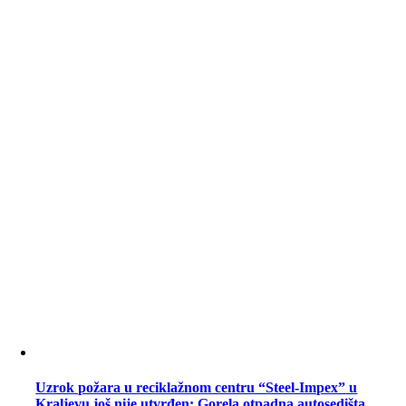
Uzrok požara u reciklažnom centru “Steel-Impex” u
Kraljevu još nije utvrđen: Gorela otpadna autosedišta