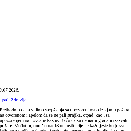
9.07.2026.
tpad
,
Zdravlje
Prethodnih dana vidimo saopštenja sa upozorenjima o izbijanju požara
na otvorenom i apelom da se ne pali strnjika, otpad, kao i sa
upozorenjem na novčane kazne. Kažu da su nemarni građani izazvali
požare. Međutim, ono što nadležne institucije ne kažu jeste ko je sve
kažnjen za tolika paljenja i izazivanja opasnosti po zdravlje, životnu