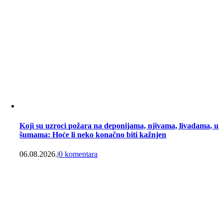
Koji su uzroci požara na deponijama, njivama, livadama, u
šumama: Hoće li neko konačno biti kažnjen
06.08.2026.
|
0 komentara