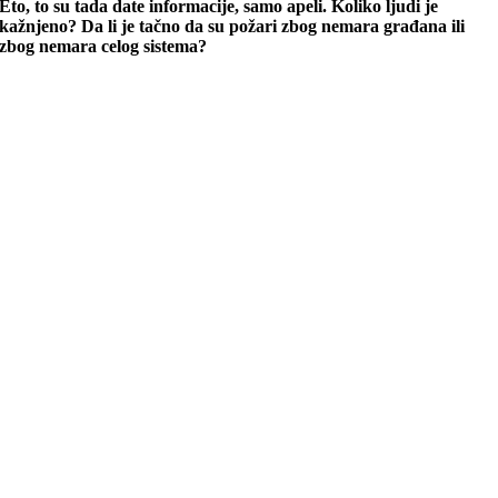
Eto, to su tada date informacije, samo apeli. Koliko ljudi je
kažnjeno? Da li je tačno da su požari zbog nemara građana ili
zbog nemara celog sistema?