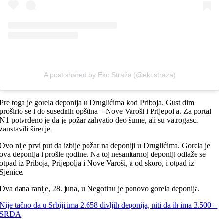
A post shared by Eko Straža (@ekostraza)
Pre toga je gorela deponija u Druglićima kod Priboja. Gust dim
proširio se i do susednih opština – Nove Varoši i Prijepolja. Za portal
N1 potvrđeno je da je požar zahvatio deo šume, ali su vatrogasci
zaustavili širenje.
Ovo nije prvi put da izbije požar na deponiji u Druglićima. Gorela je
ova deponija i prošle godine. Na toj nesanitarnoj deponiji odlaže se
otpad iz Priboja, Prijepolja i Nove Varoši, a od skoro, i otpad iz
Sjenice.
Dva dana ranije, 28. juna, u Negotinu je ponovo gorela deponija.
Nije tačno da u Srbiji ima 2.658 divljih deponija, niti da ih ima 3.500 –
SRDA