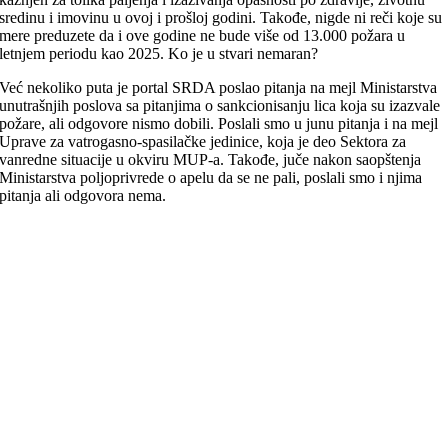
sredinu i imovinu u ovoj i prošloj godini. Takođe, nigde ni reči koje su
mere preduzete da i ove godine ne bude više od 13.000 požara u
letnjem periodu kao 2025. Ko je u stvari nemaran?
Već nekoliko puta je portal SRDA poslao pitanja na mejl Ministarstva
unutrašnjih poslova sa pitanjima o sankcionisanju lica koja su izazvale
požare, ali odgovore nismo dobili. Poslali smo u junu pitanja i na mejl
Uprave za vatrogasno-spasilačke jedinice, koja je deo Sektora za
vanredne situacije u okviru MUP-a. Takođe, juče nakon saopštenja
Ministarstva poljoprivrede o apelu da se ne pali, poslali smo i njima
pitanja ali odgovora nema.