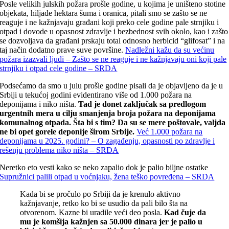
Posle velikih julskih požara prošle godine, u kojima je uništeno stotine
objekata, hiljade hektara šuma i oranica, pitali smo se zašto se ne
reaguje i ne kažnjavaju građani koji preko cele godine pale strnjiku i
otpad i dovode u opasnost zdravlje i bezbednost svih okolo, kao i zašto
se dozvoljava da građani prskaju total odnosno herbicid “glifosat” i na
taj način dodatno prave suve površine.
Nadležni kažu da su većinu
požara izazvali ljudi – Zašto se ne reaguje i ne kažnjavaju oni koji pale
strnjiku i otpad cele godine – SRDA
Podsećamo da smo u julu prošle godine pisali da je objavljeno da je u
Srbiji u tekućoj godini evidentirano više od 1.000 požara na
deponijama i niko ništa.
Tad je donet zaključak sa predlogom
urgentnih mera u cilju smanjenja broja požara na deponijama
komunalnog otpada. Šta bi s tim? Da su se mere poštovale, valjda
ne bi opet gorele deponije širom Srbije.
Već 1.000 požara na
deponijama u 2025. godini? – O zagađenju, opasnosti po zdravlje i
rešenju problema niko ništa – SRDA
Neretko eto vesti kako se neko zapalio dok je palio biljne ostatke
Supružnici palili otpad u voćnjaku, žena teško povređena – SRDA
Kada bi se pročulo po Srbiji da je krenulo aktivno
kažnjavanje, retko ko bi se usudio da pali bilo šta na
otvorenom. Kazne bi uradile veći deo posla.
Kad čuje da
mu je komšija kažnjen sa 50.000 dinara jer je palio u