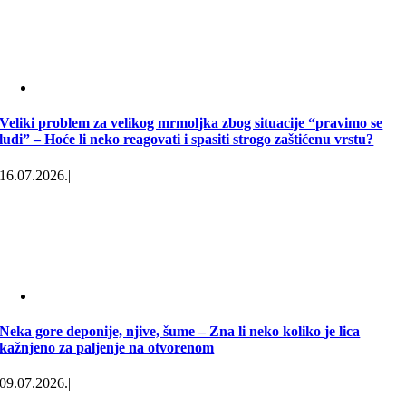
Veliki problem za velikog mrmoljka zbog situacije “pravimo se
ludi” – Hoće li neko reagovati i spasiti strogo zaštićenu vrstu?
16.07.2026.
|
Neka gore deponije, njive, šume – Zna li neko koliko je lica
kažnjeno za paljenje na otvorenom
09.07.2026.
|