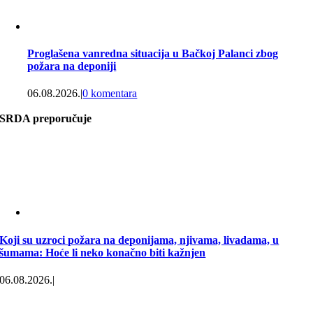
Proglašena vanredna situacija u Bačkoj Palanci zbog
požara na deponiji
06.08.2026.
|
0 komentara
SRDA preporučuje
Koji su uzroci požara na deponijama, njivama, livadama, u
šumama: Hoće li neko konačno biti kažnjen
06.08.2026.
|