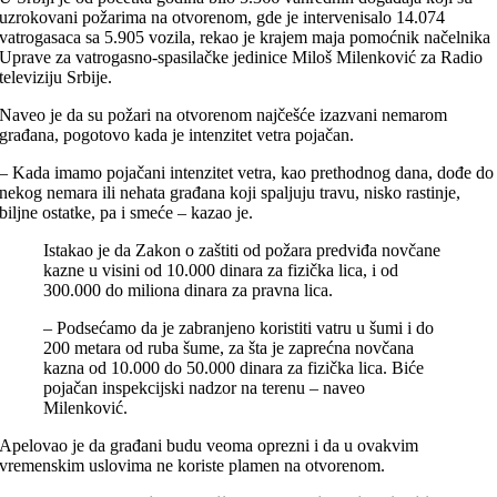
uzrokovani požarima na otvorenom, gde je intervenisalo 14.074
vatrogasaca sa 5.905 vozila, rekao je krajem maja pomoćnik načelnika
Uprave za vatrogasno-spasilačke jedinice Miloš Milenković za Radio
televiziju Srbije.
Naveo je da su požari na otvorenom najčešće izazvani nemarom
građana, pogotovo kada je intenzitet vetra pojačan.
– Kada imamo pojačani intenzitet vetra, kao prethodnog dana, dođe do
nekog nemara ili nehata građana koji spaljuju travu, nisko rastinje,
biljne ostatke, pa i smeće – kazao je.
Istakao je da Zakon o zaštiti od požara predviđa novčane
kazne u visini od 10.000 dinara za fizička lica, i od
300.000 do miliona dinara za pravna lica.
– Podsećamo da je zabranjeno koristiti vatru u šumi i do
200 metara od ruba šume, za šta je zaprećna novčana
kazna od 10.000 do 50.000 dinara za fizička lica. Biće
pojačan inspekcijski nadzor na terenu – naveo
Milenković.
Apelovao je da građani budu veoma oprezni i da u ovakvim
vremenskim uslovima ne koriste plamen na otvorenom.