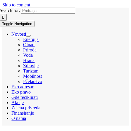
Skip to content
Search for:
Toggle Navigation
Novosti
Energija
Otpad
Priroda
Voda
Hrana
Zdravlje
Turizam
Mobilnost
Pčelarstvo
Eko adresar
Eko pravo
Gde reciklirati
Akcije
Zelena privreda
Finansiranje
O nama