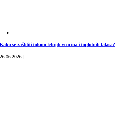
Kako se zaštititi tokom letnjih vrućina i toplotnih talasa?
26.06.2026.
|