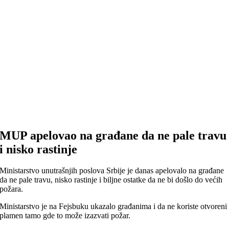
MUP apelovao na građane da ne pale travu
i nisko rastinje
Ministarstvo unutrašnjih poslova Srbije je danas apelovalo na građane
da ne pale travu, nisko rastinje i biljne ostatke da ne bi došlo do većih
požara.
Ministarstvo je na Fejsbuku ukazalo građanima i da ne koriste otvoreni
plamen tamo gde to može izazvati požar.