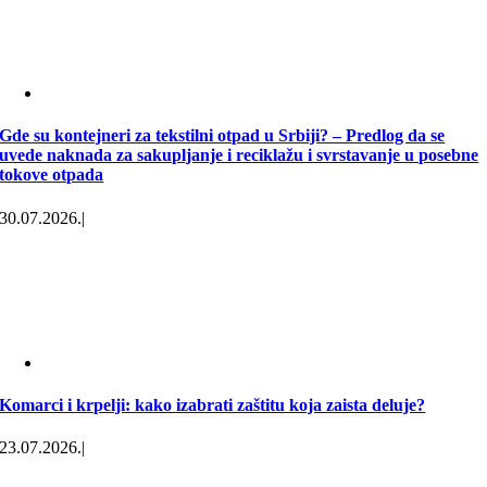
Gde su kontejneri za tekstilni otpad u Srbiji? – Predlog da se
uvede naknada za sakupljanje i reciklažu i svrstavanje u posebne
tokove otpada
30.07.2026.
|
Komarci i krpelji: kako izabrati zaštitu koja zaista deluje?
23.07.2026.
|