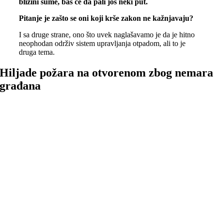
blizini šume, baš će da pali još neki put.
Pitanje je zašto se oni koji krše zakon ne kažnjavaju?
I sa druge strane, ono što uvek naglašavamo je da je hitno
neophodan održiv sistem upravljanja otpadom, ali to je
druga tema.
Hiljade požara na otvorenom zbog nemara
građana