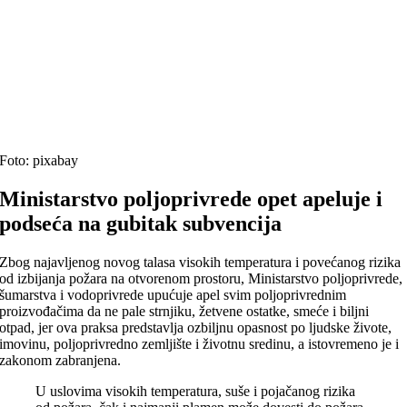
Foto: pixabay
Ministarstvo poljoprivrede opet apeluje i
podseća na gubitak subvencija
Zbog najavljenog novog talasa visokih temperatura i povećanog rizika
od izbijanja požara na otvorenom prostoru, Ministarstvo poljoprivrede,
šumarstva i vodoprivrede upućuje apel svim poljoprivrednim
proizvođačima da ne pale strnjiku, žetvene ostatke, smeće i biljni
otpad, jer ova praksa predstavlja ozbiljnu opasnost po ljudske živote,
imovinu, poljoprivredno zemljište i životnu sredinu, a istovremeno je i
zakonom zabranjena.
U uslovima visokih temperatura, suše i pojačanog rizika