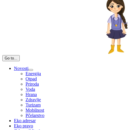
Go to...
Novosti
Energija
Otpad
Priroda
Voda
Hrana
Zdravlje
Turizam
Mobilnost
Pčelarstvo
Eko adresar
Eko pravo