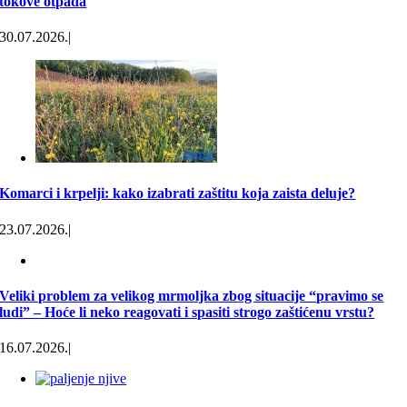
tokove otpada
30.07.2026.
|
Komarci i krpelji: kako izabrati zaštitu koja zaista deluje?
23.07.2026.
|
Veliki problem za velikog mrmoljka zbog situacije “pravimo se
ludi” – Hoće li neko reagovati i spasiti strogo zaštićenu vrstu?
16.07.2026.
|