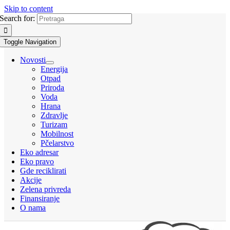
Skip to content
Search for:
Toggle Navigation
Novosti
Energija
Otpad
Priroda
Voda
Hrana
Zdravlje
Turizam
Mobilnost
Pčelarstvo
Eko adresar
Eko pravo
Gde reciklirati
Akcije
Zelena privreda
Finansiranje
O nama