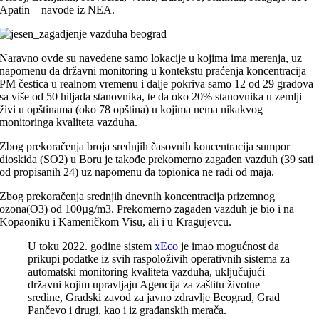
Apatin – navode iz NEA.
Naravno ovde su navedene samo lokacije u kojima ima merenja, uz
napomenu da državni monitoring u kontekstu praćenja koncentracija
PM čestica u realnom vremenu i dalje pokriva samo 12 od 29 gradova
sa više od 50 hiljada stanovnika, te da oko 20% stanovnika u zemlji
živi u opštinama (oko 78 opština) u kojima nema nikakvog
monitoringa kvaliteta vazduha.
Zbog prekoračenja broja srednjih časovnih koncentracija sumpor
dioskida (SO2) u Boru je takođe prekomerno zagađen vazduh (39 sati
od propisanih 24) uz napomenu da topionica ne radi od maja.
Zbog prekoračenja srednjih dnevnih koncentracija prizemnog
ozona(O3) od 100µg/m3. Prekomerno zagađen vazduh je bio i na
Kopaoniku i Kameničkom Visu, ali i u Kragujevcu.
U toku 2022. godine sistem
xEco
je imao mogućnost da
prikupi podatke iz svih raspoloživih operativnih sistema za
automatski monitoring kvaliteta vazduha, uključujući
državni kojim upravljaju Agencija za zaštitu životne
sredine, Gradski zavod za javno zdravlje Beograd, Grad
Pančevo i drugi, kao i iz građanskih merača.