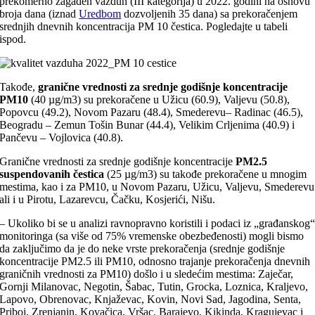
prekomerno zagađen vazduh (III kategorija) u 2022. godini na osnovu
broja dana (iznad
Uredbom
dozvoljenih 35 dana) sa prekoračenjem
srednjih dnevnih koncentracija PM 10 čestica. Pogledajte u tabeli
ispod.
Takođe,
granične vrednosti za srednje godišnje koncentracije
PM10
(40 µg/m3) su prekoračene u Užicu (60.9), Valjevu (50.8),
Popovcu (49.2), Novom Pazaru (48.4), Smederevu– Radinac (46.5),
Beogradu – Zemun Tošin Bunar (44.4), Velikim Crljenima (40.9) i
Pančevu – Vojlovica (40.8).
Granične vrednosti za srednje godišnje koncentracije
PM2.5
suspendovanih čestica
(25 µg/m3) su takođe prekoračene u mnogim
mestima, kao i za PM10, u Novom Pazaru, Užicu, Valjevu, Smederevu
ali i u Pirotu, Lazarevcu, Čačku, Kosjerići, Nišu.
– Ukoliko bi se u analizi ravnopravno koristili i podaci iz „građanskog
monitoringa (sa više od 75% vremenske obezbeđenosti) mogli bismo
da zaključimo da je do neke vrste prekoračenja (srednje godišnje
koncentracije PM2.5 ili PM10, odnosno trajanje prekoračenja dnevnih
graničnih vrednosti za PM10) došlo i u sledećim mestima: Zaječar,
Gornji Milanovac, Negotin, Šabac, Tutin, Grocka, Loznica, Kraljevo,
Lapovo, Obrenovac, Knjaževac, Kovin, Novi Sad, Jagodina, Senta,
Priboj, Zrenjanin, Kovačica, Vršac, Barajevo, Kikinda, Kragujevac i