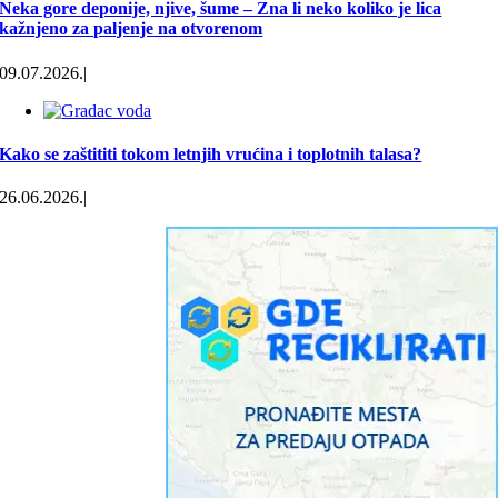
Neka gore deponije, njive, šume – Zna li neko koliko je lica
kažnjeno za paljenje na otvorenom
09.07.2026.
|
Kako se zaštititi tokom letnjih vrućina i toplotnih talasa?
26.06.2026.
|