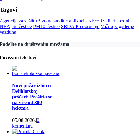
Tagovi
Agencija za zaštitu životne sredine
aplikacija xEco
kvalitet vazduha
NEA
pm čestice
PM10 čestice
SRDA Preporučuje
Važno
zagađenje
vazduha
Podelite na društvenim mrežama
Povezani tekstovi
Novi požar izbio u
Deliblatskoj
peščari: Proširio se
na više od 300
hektara
05.08.2026.
|
0
komentara