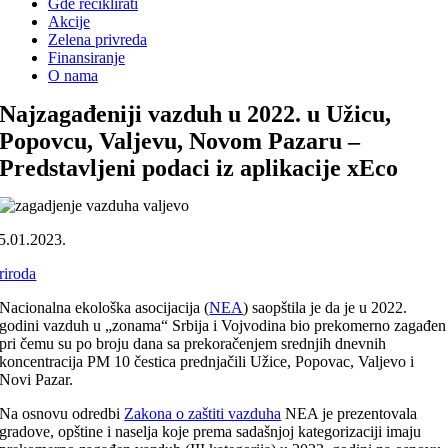
Gde reciklirati
Akcije
Zelena privreda
Finansiranje
O nama
Najzagađeniji vazduh u 2022. u Užicu,
Popovcu, Valjevu, Novom Pazaru –
Predstavljeni podaci iz aplikacije xEco
5.01.2023.
riroda
Nacionalna ekološka asocijacija (
NEA
) saopštila je da je u 2022.
godini vazduh u „zonama“ Srbija i Vojvodina bio prekomerno zagađen
pri čemu su po broju dana sa prekoračenjem srednjih dnevnih
koncentracija PM 10 čestica prednjačili Užice, Popovac, Valjevo i
Novi Pazar.
Na osnovu odredbi
Zakona o zaštiti vazduha
NEA je prezentovala
gradove, opštine i naselja koje prema sadašnjoj kategorizaciji imaju