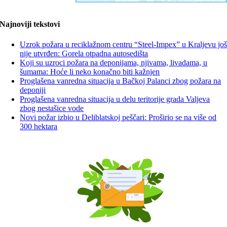
Najnoviji tekstovi
Uzrok požara u reciklažnom centru “Steel-Impex” u Kraljevu jo
nije utvrđen: Gorela otpadna autosedišta
Koji su uzroci požara na deponijama, njivama, livadama, u
šumama: Hoće li neko konačno biti kažnjen
Proglašena vanredna situacija u Bačkoj Palanci zbog požara na
deponiji
Proglašena vanredna situacija u delu teritorije grada Valjeva
zbog nestašice vode
Novi požar izbio u Deliblatskoj peščari: Proširio se na više od
300 hektara