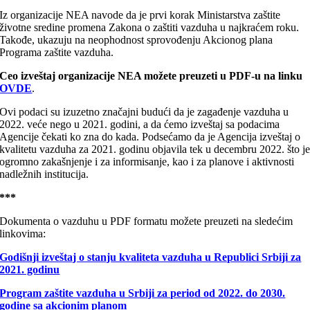
Iz organizacije NEA navode da je prvi korak Ministarstva zaštite
životne sredine promena Zakona o zaštiti vazduha u najkraćem roku.
Takođe, ukazuju na neophodnost sprovođenju Akcionog plana
Programa zaštite vazduha.
Ceo izveštaj organizacije NEA možete preuzeti u PDF-u na linku
OVDE
.
Ovi podaci su izuzetno značajni budući da je zagađenje vazduha u
2022. veće nego u 2021. godini, a da ćemo izveštaj sa podacima
Agencije čekati ko zna do kada. Podsećamo da je Agencija izveštaj o
kvalitetu vazduha za 2021. godinu objavila tek u decembru 2022. što j
ogromno zakašnjenje i za informisanje, kao i za planove i aktivnosti
nadležnih institucija.
***
Dokumenta o vazduhu u PDF formatu možete preuzeti na sledećim
linkovima:
Godišnji izveštaj o stanju kvaliteta vazduha u Republici Srbiji za
2021. godinu
Program zaštite vazduha u Srbiji za period od 2022. do 2030.
godine sa akcionim planom