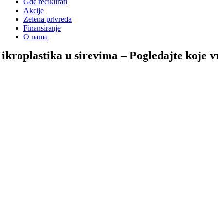
Gde reciklirati
Akcije
Zelena privreda
Finansiranje
O nama
ikroplastika u sirevima – Pogledajte koje v