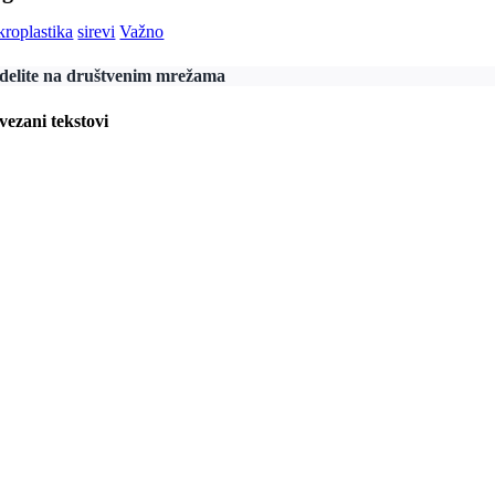
kroplastika
sirevi
Važno
delite na društvenim mrežama
vezani tekstovi