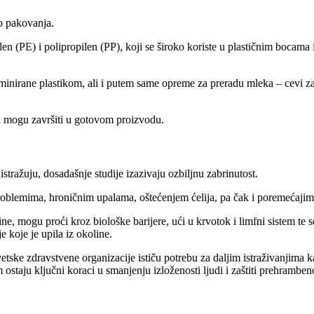
o pakovanja.
tilen (PE) i polipropilen (PP), koji se široko koriste u plastičnim bocam
nirane plastikom, ali i putem same opreme za preradu mleka – cevi za m
a mogu završiti u gotovom proizvodu.
stražuju, dosadašnje studije izazivaju ozbiljnu zabrinutost.
problemima, hroničnim upalama, oštećenjem ćelija, pa čak i poremećaji
ine, mogu proći kroz biološke barijere, ući u krvotok i limfni sistem te 
e koje je upila iz okoline.
etske zdravstvene organizacije ističu potrebu za daljim istraživanjima k
 ostaju ključni koraci u smanjenju izloženosti ljudi i zaštiti prehramben