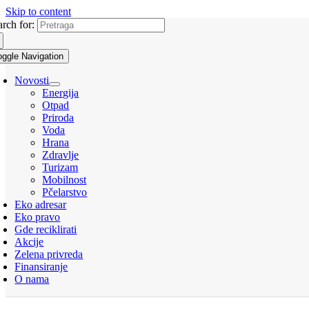
Skip to content
arch for:
oggle Navigation
Novosti
Energija
Otpad
Priroda
Voda
Hrana
Zdravlje
Turizam
Mobilnost
Pčelarstvo
Eko adresar
Eko pravo
Gde reciklirati
Akcije
Zelena privreda
Finansiranje
O nama