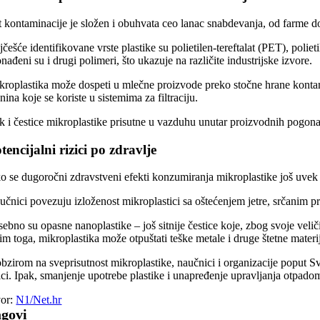
t kontaminacije je složen i obuhvata ceo lanac snabdevanja, od farme d
češće identifikovane vrste plastike su polietilen-tereftalat (PET), polie
nađeni su i drugi polimeri, što ukazuje na različite industrijske izvore.
kroplastika može dospeti u mlečne proizvode preko stočne hrane kontami
nina koje se koriste u sistemima za filtraciju.
k i čestice mikroplastike prisutne u vazduhu unutar proizvodnih pogon
tencijalni rizici po zdravlje
ko se dugoročni zdravstveni efekti konzumiranja mikroplastike još uvek i
učnici povezuju izloženost mikroplastici sa oštećenjem jetre, srčanim 
ebno su opasne nanoplastike – još sitnije čestice koje, zbog svoje velič
m toga, mikroplastika može otpuštati teške metale i druge štetne materij
obzirom na sveprisutnost mikroplastike, naučnici i organizacije poput Sv
ici. Ipak, smanjenje upotrebe plastike i unapređenje upravljanja otpadom
vor:
N1/Net.hr
agovi