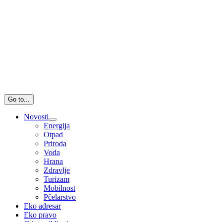
Go to...
Novosti
Energija
Otpad
Priroda
Voda
Hrana
Zdravlje
Turizam
Mobilnost
Pčelarstvo
Eko adresar
Eko pravo