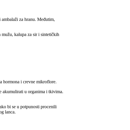
a i ambalaži za hranu. Međutim,
užu, kalupa za sir i sintetičkih
ma hormona i crevne mikroflore.
se akumulirati u organima i tkivima.
ako bi se u potpunosti procenili
og lanca.