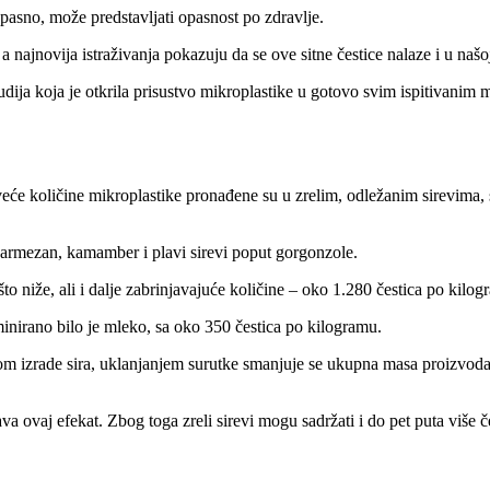
pasno, može predstavljati opasnost po zdravlje.
 a najnovija istraživanja pokazuju da se ove sitne čestice nalaze i u naš
udija koja je otkrila prisustvo mikroplastike u gotovo svim ispitivanim
ajveće količine mikroplastike pronađene su u zrelim, odležanim sirevim
 parmezan, kamamber i plavi sirevi poput gorgonzole.
što niže, ali i dalje zabrinjavajuće količine – oko 1.280 čestica po kilo
aminirano bilo je mleko, sa oko 350 čestica po kilogramu.
m izrade sira, uklanjanjem surutke smanjuje se ukupna masa proizvoda
.
a ovaj efekat. Zbog toga zreli sirevi mogu sadržati i do pet puta više 