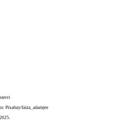
 sirevi
to: Pixabay/faiza_adamjee
2025.