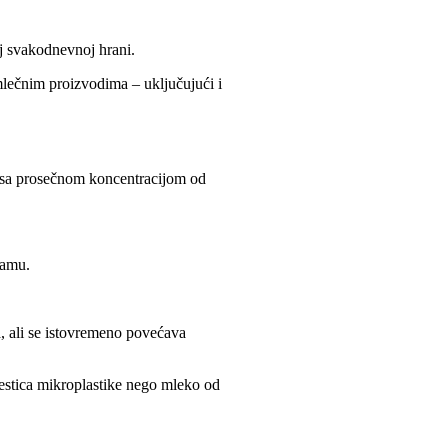
oj svakodnevnoj hrani.
 mlečnim proizvodima – uključujući i
a, sa prosečnom koncentracijom od
gramu.
, ali se istovremeno povećava
čestica mikroplastike nego mleko od