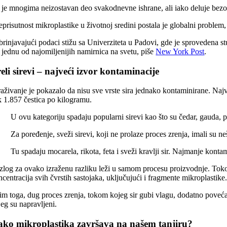
r je mnogima neizostavan deo svakodnevne ishrane, ali iako deluje bezo
prisutnost mikroplastike u životnoj sredini postala je globalni problem,
brinjavajući podaci stižu sa Univerziteta u Padovi, gde je sprovedena st
, jednu od najomiljenijih namirnica na svetu, piše
New York Post
.
eli sirevi – najveći izvor kontaminacije
traživanje je pokazalo da nisu sve vrste sira jednako kontaminirane. N
k 1.857 čestica po kilogramu.
U ovu kategoriju spadaju popularni sirevi kao što su čedar, gauda,
Za poređenje, sveži sirevi, koji ne prolaze proces zrenja, imali su ne
Tu spadaju mocarela, rikota, feta i sveži kravlji sir. Najmanje kont
zlog za ovako izraženu razliku leži u samom procesu proizvodnje. Toko
centracija svih čvrstih sastojaka, uključujući i fragmente mikroplastike
im toga, dug proces zrenja, tokom kojeg sir gubi vlagu, dodatno povećav
jeg su napravljeni.
ko mikroplastika završava na našem tanjiru?