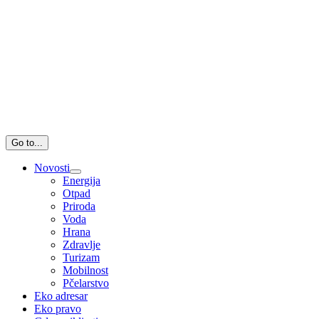
Go to...
Novosti
Energija
Otpad
Priroda
Voda
Hrana
Zdravlje
Turizam
Mobilnost
Pčelarstvo
Eko adresar
Eko pravo