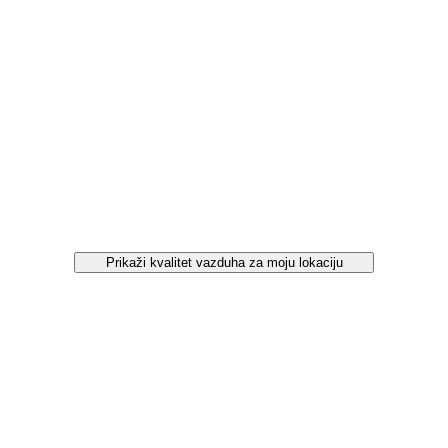
Prikaži kvalitet vazduha za moju lokaciju