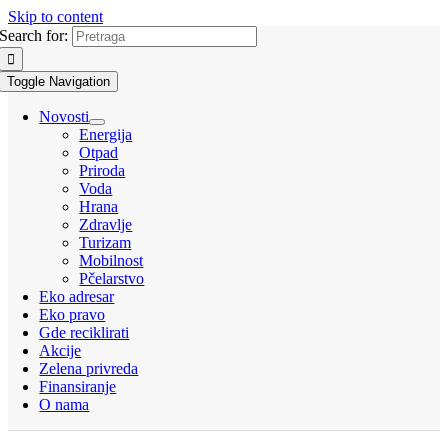
Skip to content
Search for:
Toggle Navigation
Novosti
Energija
Otpad
Priroda
Voda
Hrana
Zdravlje
Turizam
Mobilnost
Pčelarstvo
Eko adresar
Eko pravo
Gde reciklirati
Akcije
Zelena privreda
Finansiranje
O nama