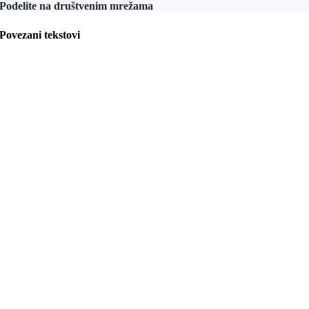
Podelite na društvenim mrežama
Povezani tekstovi