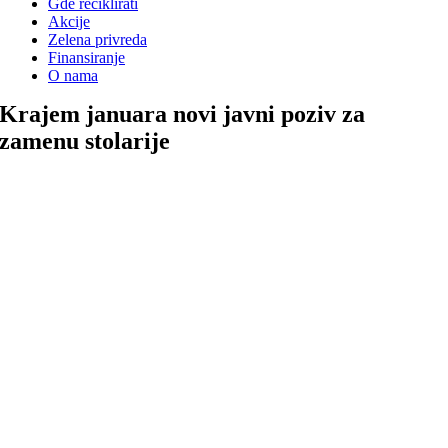
Gde reciklirati
Akcije
Zelena privreda
Finansiranje
O nama
Krajem januara novi javni poziv za
zamenu stolarije