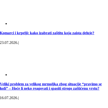
Komarci i krpelji: kako izabrati zaštitu koja zaista deluje?
23.07.2026.
|
Veliki problem za velikog mrmoljka zbog situacije “pravimo se
ludi” – Hoće li neko reagovati i spasiti strogo zaštićenu vrstu?
16.07.2026.
|