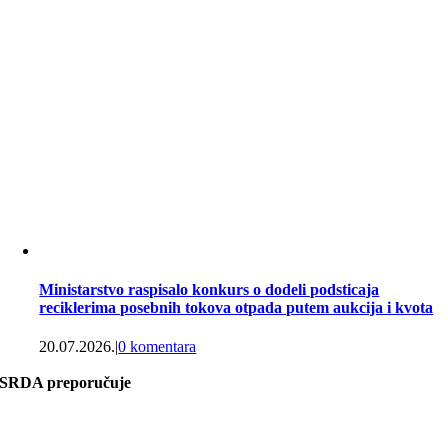
Ministarstvo raspisalo konkurs o dodeli podsticaja
reciklerima posebnih tokova otpada putem aukcija i kvota
20.07.2026.
|
0 komentara
SRDA preporučuje