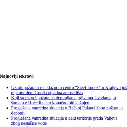
Najnoviji tekstovi
Uzrok požara u reciklažnom centru “Steel-Impex” u Kraljevu jo
nije utvrđen: Gorela otpadna autosedišta
Koji su uzroci požara na deponijama, njivama, livadama, u
šumama: Hoće li neko konačno biti kažnjen
Proglašena vanredna situacija u Bačkoj Palanci zbog požara na
deponiji
Proglašena vanredna situacija u delu teritorije grada Valjeva
zbog nestašice vode