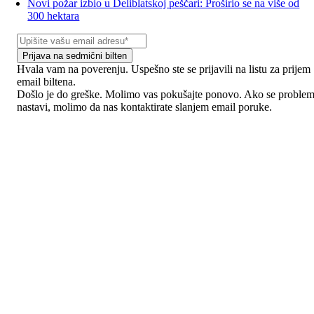
Novi požar izbio u Deliblatskoj peščari: Proširio se na više od
300 hektara
Prijava na sedmični bilten
Hvala vam na poverenju. Uspešno ste se prijavili na listu za prijem
email biltena.
Došlo je do greške. Molimo vas pokušajte ponovo. Ako se proble
nastavi, molimo da nas kontaktirate slanjem email poruke.