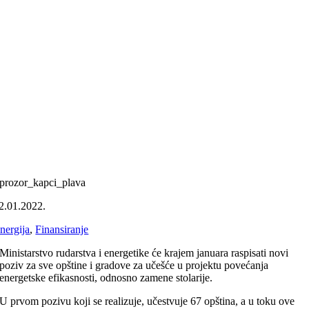
prozor_kapci_plava
2.01.2022.
nergija
,
Finansiranje
Ministarstvo rudarstva i energetike će krajem januara raspisati novi
poziv za sve opštine i gradove za učešće u projektu povećanja
energetske efikasnosti, odnosno zamene stolarije.
U prvom pozivu koji se realizuje, učestvuje 67 opština, a u toku ove