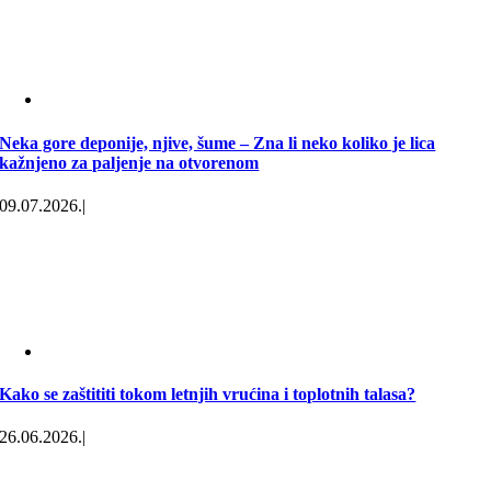
Neka gore deponije, njive, šume – Zna li neko koliko je lica
kažnjeno za paljenje na otvorenom
09.07.2026.
|
Kako se zaštititi tokom letnjih vrućina i toplotnih talasa?
26.06.2026.
|