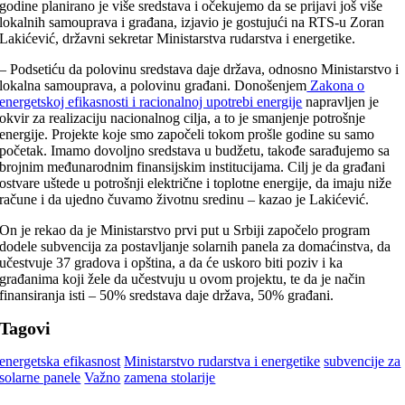
godine planirano je više sredstava i očekujemo da se prijavi još više
lokalnih samouprava i građana, izjavio je gostujući na RTS-u Zoran
Lakićević, državni sekretar Ministarstva rudarstva i energetike.
– Podsetiću da polovinu sredstava daje država, odnosno Ministarstvo i
lokalna samouprava, a polovinu građani. Donošenjem
Zakona o
energetskoj efikasnosti i racionalnoj upotrebi energije
napravljen je
okvir za realizaciju nacionalnog cilja, a to je smanjenje potrošnje
energije. Projekte koje smo započeli tokom prošle godine su samo
početak. Imamo dovoljno sredstava u budžetu, takođe sarađujemo sa
brojnim međunarodnim finansijskim institucijama. Cilj je da građani
ostvare uštede u potrošnji električne i toplotne energije, da imaju niže
račune i da ujedno čuvamo životnu sredinu – kazao je Lakićević.
On je rekao da je Ministarstvo prvi put u Srbiji započelo program
dodele subvencija za postavljanje solarnih panela za domaćinstva, da
učestvuje 37 gradova i opština, a da će uskoro biti poziv i ka
građanima koji žele da učestvuju u ovom projektu, te da je način
finansiranja isti – 50% sredstava daje država, 50% građani.
Tagovi
energetska efikasnost
Ministarstvo rudarstva i energetike
subvencije za
solarne panele
Važno
zamena stolarije