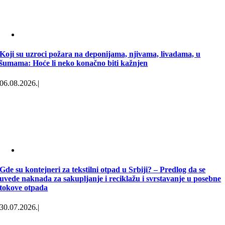
Koji su uzroci požara na deponijama, njivama, livadama, u
šumama: Hoće li neko konačno biti kažnjen
06.08.2026.
|
Gde su kontejneri za tekstilni otpad u Srbiji? – Predlog da se
uvede naknada za sakupljanje i reciklažu i svrstavanje u posebne
tokove otpada
30.07.2026.
|