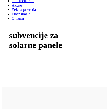
Gde reciklirati
Akcije
Zelena privreda
Finansiranje
O nama
subvencije za
solarne panele