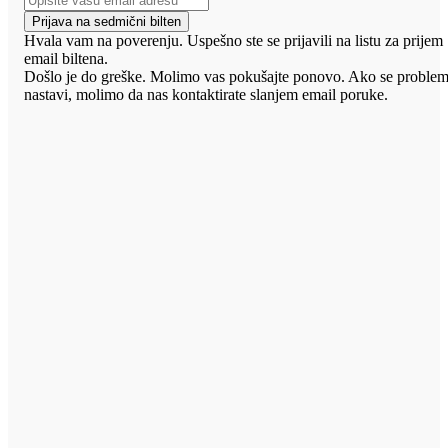
Prijava na sedmični bilten
Hvala vam na poverenju. Uspešno ste se prijavili na listu za prijem
email biltena.
Došlo je do greške. Molimo vas pokušajte ponovo. Ako se proble
nastavi, molimo da nas kontaktirate slanjem email poruke.