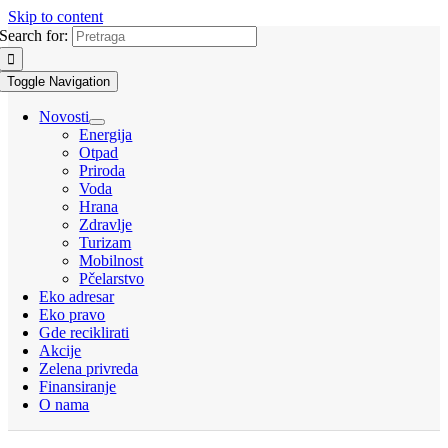
Skip to content
Search for:
Toggle Navigation
Novosti
Energija
Otpad
Priroda
Voda
Hrana
Zdravlje
Turizam
Mobilnost
Pčelarstvo
Eko adresar
Eko pravo
Gde reciklirati
Akcije
Zelena privreda
Finansiranje
O nama