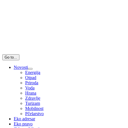
Go to...
Novosti
Energija
Otpad
Priroda
Voda
Hrana
Zdravlje
Turizam
Mobilnost
Pčelarstvo
Eko adresar
Eko pravo