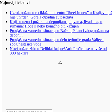
Najnoviji tekstovi
Uzrok požara u reciklažnom centru “Steel-Impex” u Kraljevu jo
nije utvrđen: Gorela otpadna autosedišta
Koji su uzroci požara na deponijama, njivama, livadama, u
šumama: Hoće li neko konačno biti kažnjen
Proglašena vanredna situacija u Bačkoj Palanci zbog požara na
deponiji
Proglašena vanredna situacija u delu teritorije grada Valjeva
zbog nestašice vode
Novi požar izbio u Deliblatskoj peščari: Proširio se na više od
300 hektara