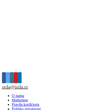
srda@srda.rs
O nama
Marketing
Pravila korišćenja
Politika privatnosti