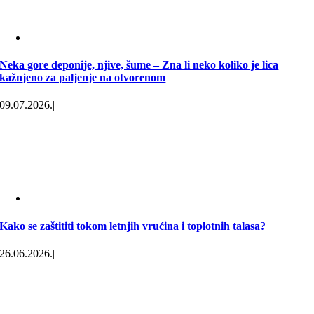
Neka gore deponije, njive, šume – Zna li neko koliko je lica
kažnjeno za paljenje na otvorenom
09.07.2026.
|
Kako se zaštititi tokom letnjih vrućina i toplotnih talasa?
26.06.2026.
|