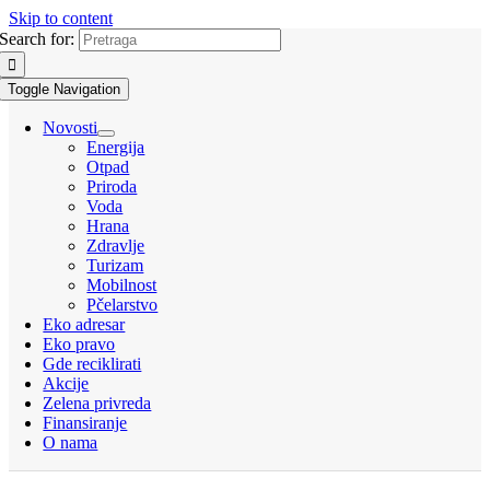
Skip to content
Search for:
Toggle Navigation
Novosti
Energija
Otpad
Priroda
Voda
Hrana
Zdravlje
Turizam
Mobilnost
Pčelarstvo
Eko adresar
Eko pravo
Gde reciklirati
Akcije
Zelena privreda
Finansiranje
O nama