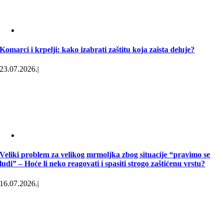
Komarci i krpelji: kako izabrati zaštitu koja zaista deluje?
23.07.2026.
|
Veliki problem za velikog mrmoljka zbog situacije “pravimo se
ludi” – Hoće li neko reagovati i spasiti strogo zaštićenu vrstu?
16.07.2026.
|