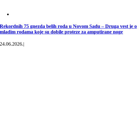
Rekordnih 75 gnezda belih roda u Novom Sadu – Druga vest je o
mladim rodama koje su dobile proteze za amputirane noge
24.06.2026.
|