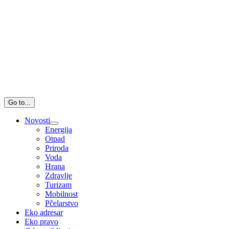
Go to...
Novosti
Energija
Otpad
Priroda
Voda
Hrana
Zdravlje
Turizam
Mobilnost
Pčelarstvo
Eko adresar
Eko pravo