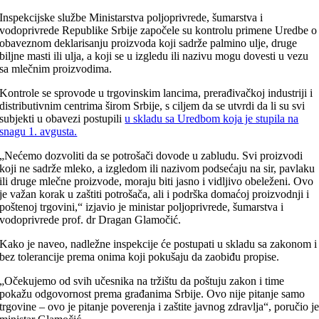
Inspekcijske službe Ministarstva poljoprivrede, šumarstva i
vodoprivrede Republike Srbije započele su kontrolu primene Uredbe o
obaveznom deklarisanju proizvoda koji sadrže palmino ulje, druge
biljne masti ili ulja, a koji se u izgledu ili nazivu mogu dovesti u vezu
sa mlečnim proizvodima.
Kontrole se sprovode u trgovinskim lancima, prerađivačkoj industriji i
distributivnim centrima širom Srbije, s ciljem da se utvrdi da li su svi
subjekti u obavezi postupili
u skladu sa Uredbom koja je stupila na
snagu 1. avgusta.
„Nećemo dozvoliti da se potrošači dovode u zabludu. Svi proizvodi
koji ne sadrže mleko, a izgledom ili nazivom podsećaju na sir, pavlaku
ili druge mlečne proizvode, moraju biti jasno i vidljivo obeleženi. Ovo
je važan korak u zaštiti potrošača, ali i podrška domaćoj proizvodnji i
poštenoj trgovini,“ izjavio je ministar poljoprivrede, šumarstva i
vodoprivrede prof. dr Dragan Glamočić.
Kako je naveo, nadležne inspekcije će postupati u skladu sa zakonom i
bez tolerancije prema onima koji pokušaju da zaobiđu propise.
„Očekujemo od svih učesnika na tržištu da poštuju zakon i time
pokažu odgovornost prema građanima Srbije. Ovo nije pitanje samo
trgovine – ovo je pitanje poverenja i zaštite javnog zdravlja“, poručio j