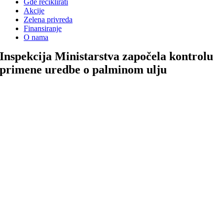
Gde reciklirati
Akcije
Zelena privreda
Finansiranje
O nama
Inspekcija Ministarstva započela kontrolu
primene uredbe o palminom ulju