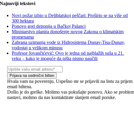
Najnoviji tekstovi
Novi požar izbio u Deliblatskoj peščari: Proširio se na više od
300 hektara
Ponovo gori deponija u Bačkoj Palanci
Ministarstvo planira donošenje novog Zakona o klimatskim
promenama
Zabrana uzimanja vode iz Hidrosistema Dunav-Tisa-Dunav,
vodostaj u velikom minusu
Profesor Jovančićević: Ovo je jedna od najblažih suša u 21.
veku – kako je moguće da ništa nismo naučili
Prijava na sedmični bilten
Hvala vam na poverenju. Uspešno ste se prijavili na listu za prijem
email biltena.
Došlo je do greške. Molimo vas pokušajte ponovo. Ako se proble
nastavi, molimo da nas kontaktirate slanjem email poruke.