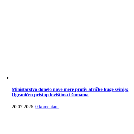
Ministarstvo donelo nove mere protiv afričke kuge svinja:
Ograničen pristup lovištima i šumama
20.07.2026.
|
0 komentara