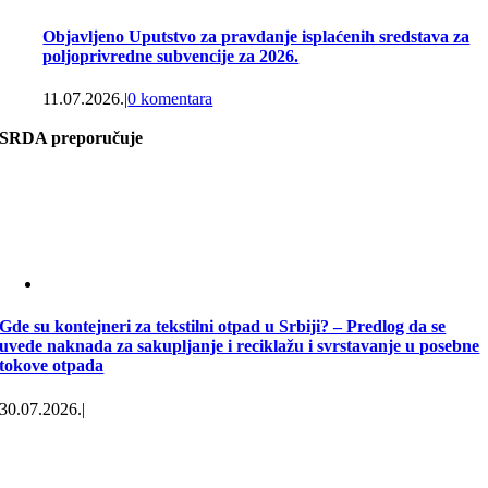
Objavljeno Uputstvo za pravdanje isplaćenih sredstava za
poljoprivredne subvencije za 2026.
11.07.2026.
|
0 komentara
SRDA preporučuje
Gde su kontejneri za tekstilni otpad u Srbiji? – Predlog da se
uvede naknada za sakupljanje i reciklažu i svrstavanje u posebne
tokove otpada
30.07.2026.
|