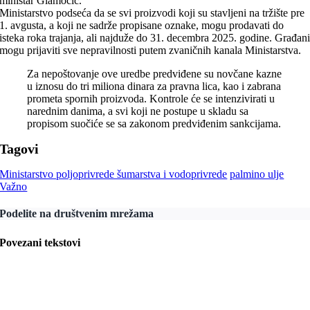
ministar Glamočić.
Ministarstvo podseća da se svi proizvodi koji su stavljeni na tržište pre
1. avgusta, a koji ne sadrže propisane oznake, mogu prodavati do
isteka roka trajanja, ali najduže do 31. decembra 2025. godine. Građan
mogu prijaviti sve nepravilnosti putem zvaničnih kanala Ministarstva.
Za nepoštovanje ove uredbe predviđene su novčane kazne
u iznosu do tri miliona dinara za pravna lica, kao i zabrana
prometa spornih proizvoda. Kontrole će se intenzivirati u
narednim danima, a svi koji ne postupe u skladu sa
propisom suočiće se sa zakonom predviđenim sankcijama.
Tagovi
Ministarstvo poljoprivrede šumarstva i vodoprivrede
palmino ulje
Važno
Podelite na društvenim mrežama
Povezani tekstovi