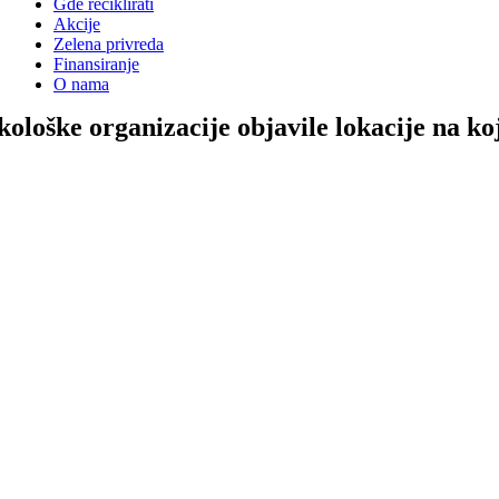
Gde reciklirati
Akcije
Zelena privreda
Finansiranje
O nama
kološke organizacije objavile lokacije na koj