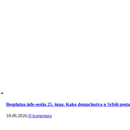
Besplatna info-sesija 25. juna: Kako domaćinstva u Srbiji post
18.06.2026.
|
0 komentara