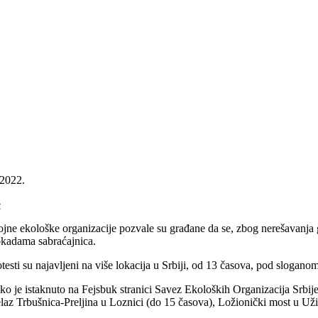
.2022.
e
ojne ekološke organizacije pozvale su građane da se, zbog nerešavanja 
okadama sabraćajnica.
testi su najavljeni na više lokacija u Srbiji, od 13 časova, pod slogano
ko je istaknuto na Fejsbuk stranici Savez Ekoloških Organizacija Srbi
elaz Trbušnica-Preljina u Loznici (do 15 časova), Ložionički most u Už