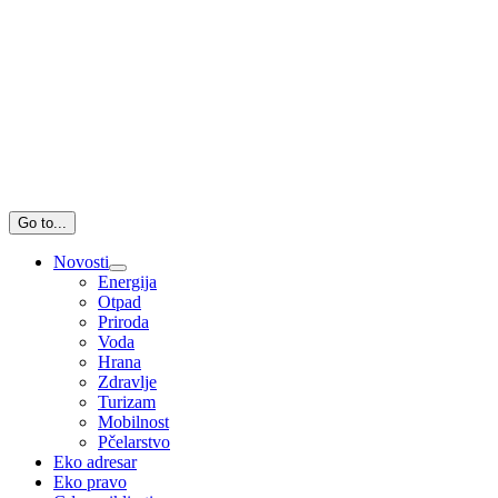
Go to...
Novosti
Energija
Otpad
Priroda
Voda
Hrana
Zdravlje
Turizam
Mobilnost
Pčelarstvo
Eko adresar
Eko pravo