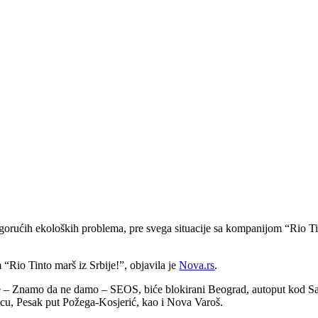
gorućih ekoloških problema, pre svega situacije sa kompanijom “Rio Ti
m “Rio Tinto marš iz Srbije!”, objavila je
Nova.rs
.
je – Znamo da ne damo – SEOS, biće blokirani Beograd, autoput kod Sav
icu, Pesak put Požega-Kosjerić, kao i Nova Varoš.