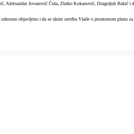
ć, Aleksandar Jovanović Ćuta, Zlatko Kokanović, Dragoljub Bakić i dru
o, odnosno objavljeno i da se ukine uredba Vlade o prostornom planu za 