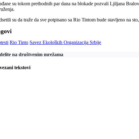
ađane su tokom prethodnih par dana na blokade pozvali Ljiljana Bralovi
ruženja.
dsetili su da traže da sve potpisano sa Rio Tintom bude stavljeno na st
agovi
testi
Rio Tinto
Savez Ekoloških Organizacija Srbije
delite na društvenim mrežama
vezani tekstovi