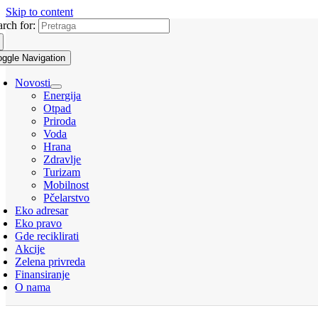
Skip to content
arch for:
oggle Navigation
Novosti
Energija
Otpad
Priroda
Voda
Hrana
Zdravlje
Turizam
Mobilnost
Pčelarstvo
Eko adresar
Eko pravo
Gde reciklirati
Akcije
Zelena privreda
Finansiranje
O nama