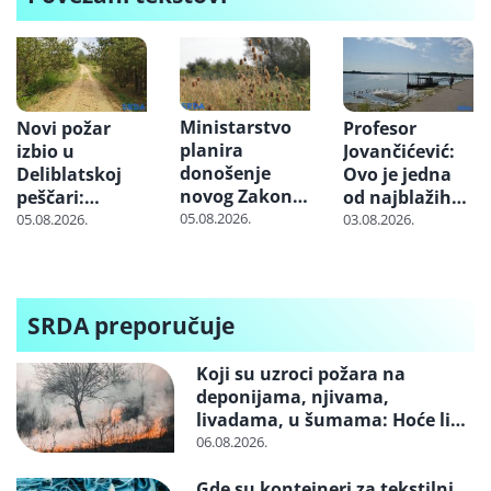
Ministarstvo
Novi požar
Profesor
planira
izbio u
Jovančićević:
donošenje
Deliblatskoj
Ovo je jedna
novog Zakona
peščari:
od najblažih
o klimatskim
Proširio se na
suša u 21.
05.08.2026.
05.08.2026.
03.08.2026.
promenama
više od 300
veku – kako je
hektara
moguće da
ništa nismo
naučili
SRDA preporučuje
Koji su uzroci požara na
deponijama, njivama,
livadama, u šumama: Hoće li
neko konačno biti kažnjen
06.08.2026.
Gde su kontejneri za tekstilni