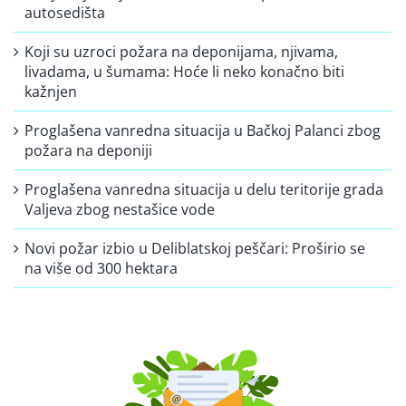
autosedišta
Koji su uzroci požara na deponijama, njivama,
livadama, u šumama: Hoće li neko konačno biti
kažnjen
Proglašena vanredna situacija u Bačkoj Palanci zbog
požara na deponiji
Proglašena vanredna situacija u delu teritorije grada
Valjeva zbog nestašice vode
Novi požar izbio u Deliblatskoj peščari: Proširio se
na više od 300 hektara