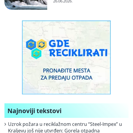
26.06.2026.
Najnoviji tekstovi
Uzrok požara u reciklažnom centru “Steel-Impex” u
Kraljevu još nije utvrđen: Gorela otpadna