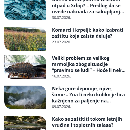
otpad u Srbiji? – Predlog da se
uvede naknada za sakupljanje i
reciklažu i svrstavanje u
30.07.2026.
posebne tokove otpada
Komarci i krpelji: kako izabrati
zaštitu koja zaista deluje?
23.07.2026.
Veliki problem za velikog
mrmoljka zbog situacije
“pravimo se ludi” – Hoće li neko
reagovati i spasiti strogo
16.07.2026.
zaštićenu vrstu?
Neka gore deponije, njive,
šume – Zna li neko koliko je lica
kažnjeno za paljenje na
otvorenom
09.07.2026.
Kako se zaštititi tokom letnjih
vrućina i toplotnih talasa?