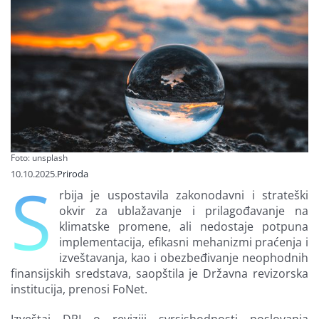
Finansiranje
O nama
Foto: unsplash
10.10.2025.
Priroda
S
rbija je uspostavila zakonodavni i strateški
okvir za ublažavanje i prilagođavanje na
klimatske promene, ali nedostaje potpuna
implementacija, efikasni mehanizmi praćenja i
izveštavanja, kao i obezbeđivanje neophodnih
finansijskih sredstava, saopštila je Državna revizorska
institucija, prenosi FoNet.