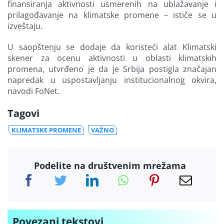
finansiranja aktivnosti usmerenih na ublažavanje i
prilagođavanje na klimatske promene – ističe se u
izveštaju.
U saopštenju se dodaje da koristeći alat Klimatski
skener za ocenu aktivnosti u oblasti klimatskih
promena, utvrđeno je da je Srbija postigla značajan
napredak u uspostavljanju institucionalnog okvira,
navodi FoNet.
Tagovi
KLIMATSKE PROMENE
VAŽNO
Podelite na društvenim mrežama
Povezani tekstovi