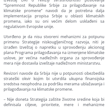
Izveštaj DRI o reviziji svrsishodnosti poslovanja
“Spremnost Republike Srbije za prilagođavanje na
klimatske promene” navodi da je potrebna dalja
implementacija propisa Srbije u oblasti klimatskih
promena, iako su oni većim delom usklađeni sa
regulativom Evropske unije.
Utvrđeno je da nisu stvoreni mehanizmi za potpunu
primenu Strategije niskougljeničnog razvoja, niti je
izrađen Izveštaj o napretku u sprovođenju akcionog
plana Programa prilagođavanja na izmenjene klimatske
uslove, jer većina nadležnih organa za sprovođenje
mera nije dostavila izveštaje nadležnom ministarstvu.
Revizori navode da Srbija nije u potpunosti obezbedila
strateški okvir kojim bi utvrdila ukupna finansijska
sredstva neophodna za podršku merama ublažavanja i
prilagođavanja na klimatske promene.
– Nije doneta Strategija zaštite životne sredine koja bi
definisala ciljeve, prioritete, mere i mehanizme