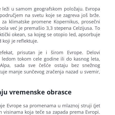
e leži u samom geografskom položaju. Evropa
područjem na svetu koje se zagreva još brže.
za klimatske promene Kopernikus, prosečni
ola već je premašio 3,3 stepena Celzijusa. To
ktički okean, sa kojeg se otopio led, apsorbuje
koji je reflektuje.
fekat, prisutan je i širom Evrope. Delovi
d ledom tokom cele godine ili do kasnog leta,
 Alpa, sada sve češće ostaju bez snežnog
ktuje manje sunčevog zračenja nazad u svemir,
ju vremenske obrasce
je Evrope sa promenama u mlaznoj struji (jet
im visinama koja teče sa zapada prema Evropi.