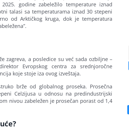
2025. godine zabeležilo temperature iznad
otni talasi sa temperaturama iznad 30 stepeni
verno od Arktičkog kruga, dok je temperatura
abeležena”.
rže zagreva, a posledice su već sada ozbiljne –
direktor Evropskog centra za srednjoročne
ija koje stoje iza ovog izveštaja.
struko brže od globalnog proseka. Prosečna
epeni Celzijusa u odnosu na predindustrijski
nom nivou zabeležen je prosečan porast od 1,4
ruće?