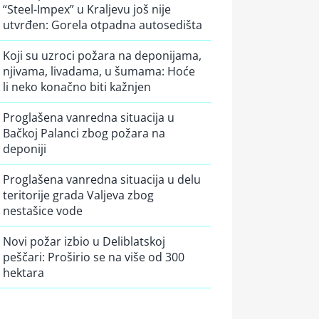
“Steel-Impex” u Kraljevu još nije
utvrđen: Gorela otpadna autosedišta
Koji su uzroci požara na deponijama,
njivama, livadama, u šumama: Hoće
li neko konačno biti kažnjen
Proglašena vanredna situacija u
Bačkoj Palanci zbog požara na
deponiji
Proglašena vanredna situacija u delu
teritorije grada Valjeva zbog
nestašice vode
Novi požar izbio u Deliblatskoj
peščari: Proširio se na više od 300
hektara