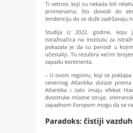
Ti vetrovi, koji su nekada bili rel
promenama, što dovodi do ekst
tendenciju da se duže zadržavaju 
Studija iz 2022. godine, koju j
istraživačica na Institutu za istr
pokazala je da su periodi u kojim
učestaliji. To rezultira većim bro
zapadu kontinenta.
– U ovom regionu, koji se poklapa 
severnog Atlantika dolaze prema
Atlantika i zato imaju efekat hla
dvostruke mlazne struje, vremensk
zapadnom Evropom mogu da se razvi
Paradoks: čistiji vazdu