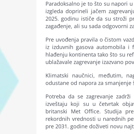
Paradoksalno je to što su napori 
izgleda doprineli jačem zagrevanj
2025. godinu ističe da su stroži p
zagađenje, ali su sada odgovorni z
Pre uvođenja pravila o čistom vazdu
iz izduvnih gasova automobila i 
hlađenju kontinenta tako što su re
ublažavale zagrevanje izazvano po
Klimatski naučnici, međutim, na
odustane od napora za smanjenje š
Potreba da se zagrevanje zadrži
izveštaju koji su u četvrtak obj
britanski Met Office. Studija p
rekordnih vrednosti u narednih pet
pre 2031. godine doživeti novu najt