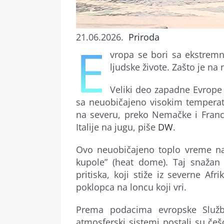
21.06.2026.
Priroda
E
vropa se bori sa ekstrem
ljudske živote. Zašto je na
Veliki deo zapadne Evrope 
sa neuobičajeno visokim temperatu
na severu, preko Nemačke i Francu
Italije na jugu, piše
DW
.
Ovo neuobičajeno toplo vreme na 
kupole” (heat dome). Taj snažan
pritiska, koji stiže iz severne Af
poklopca na loncu koji vri.
Prema podacima evropske Služb
atmosferski sistemi postali su če