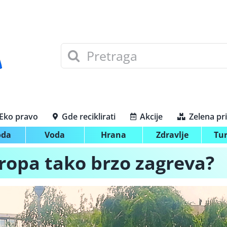
Search
for:
Eko pravo
Gde reciklirati
Akcije
Zelena pr
oda
Voda
Hrana
Zdravlje
Tu
vropa tako brzo zagreva?