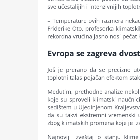
sve učestalijih i intenzivnijih toplot
– Temperature ovih razmera nekada 
Friderike Oto, profesorka klimatsk
rekordna vrućina jasno nosi pečat 
Evropa se zagreva dvos
Još je prerano da se precizno utv
toplotni talas pojačan efektom stak
Međutim, prethodne analize nekoli
koje su sproveli klimatski naučnic
sedištem u Ujedinjenom Kraljevstvu
da su takvi ekstremni vremenski us
zbog klimatskih promena koje je iz
Najnoviji izveštaj o stanju klim