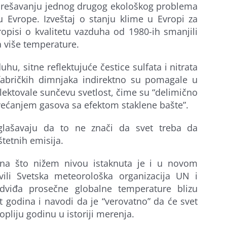
u rešavanju jednog drugog ekološkog problema
u Evrope. Izveštaj o stanju klime u Evropi za
ropisi o kvalitetu vazduha od 1980-ih smanjili
a više temperature.
hu, sitne reflektujuće čestice sulfata i nitrata
fabričkih dimnjaka indirektno su pomagale u
flektovale sunčevu svetlost, čime su “delimično
većanjem gasova sa efektom staklene bašte”.
glašavaju da to ne znači da svet treba da
tetnih emisija.
 na što nižem nivou istaknuta je i u novom
avili Svetska meteorološka organizacija UN i
redviđa prosečne globalne temperature blizu
 godina i navodi da je “verovatno” da će svet
opliju godinu u istoriji merenja.