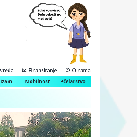
ivreda
Finansiranje
O nama
rizam
Mobilnost
Pčelarstvo