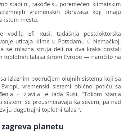
ativno stabilni, takođe su poremećeni klimatskim
remnijih vremenskih obrazaca koji imaju
na istom mestu.
e vodila Efi Rusi, tadašnja postdoktorska
aživanje uticaja klime u Potsdamu u Nemačkoj,
a se mlazna struja deli na dva kraka postali
jem toplotnih talasa širom Evrope — naročito na
sa izlaznim područjem olujnih sistema koji sa
 Evropi, vremenski sistemi obično potiču sa
đenja – izjavila je tada Rusi. “Tokom stanja
i sistemi se preusmeravaju ka severu, pa nad
ju dugotrajni toplotni talasi”.
h zagreva planetu