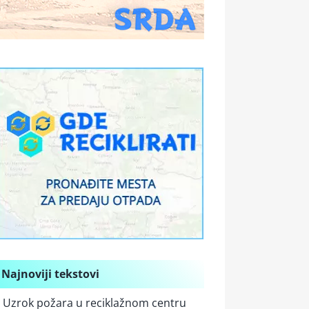
Najnoviji tekstovi
Uzrok požara u reciklažnom centru