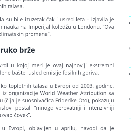
nih talasa.
su bile izuzetak čak i usred leta – izjavila je
ih nauka na Imperijal koledžu u Londonu. “Ova
klimatskih promena”.
truko brže
rdi u kojoj meri je ovaj najnoviji ekstremni
lene bašte, usled emisije fosilnih goriva.
ko toplotnih talasa u Evropi od 2003. godine,
i iz organizacije World Weather Attribution sa
 (čija je suosnivačica Friderike Oto), pokazuju
lovi postali “mnogo verovatniji i intenzivniji
azvao čovek”.
e u Evropi, objavljen u aprilu, navodi da je