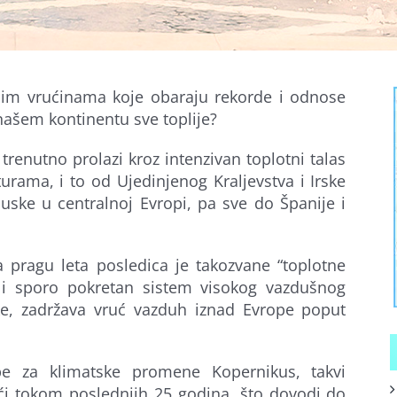
nim vrućinama koje obaraju rekorde i odnose
 našem kontinentu sve toplije?
trenutno prolazi kroz intenzivan toplotni talas
rama, i to od Ujedinjenog Kraljevstva i Irske
ske u centralnoj Evropi, pa sve do Španije i
pragu leta posledica je takozvane “toplotne
 i sporo pokretan sistem visokog vazdušnog
rike, zadržava vruć vazduh iznad Evrope poput
e za klimatske promene Kopernikus, takvi
šći tokom poslednjih 25 godina, što dovodi do