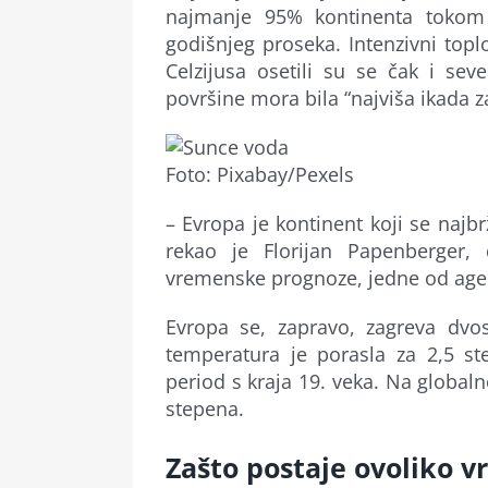
najmanje 95% kontinenta tokom 
godišnjeg proseka. Intenzivni topl
Celzijusa osetili su se čak i se
površine mora bila “najviša ikada z
Foto: Pixabay/Pexels
– Evropa je kontinent koji se najb
rekao je Florijan Papenberger, 
vremenske prognoze, jedne od agenc
Evropa se, zapravo, zagreva dvo
temperatura je porasla za 2,5 st
period s kraja 19. veka. Na global
stepena.
Zašto postaje ovoliko v