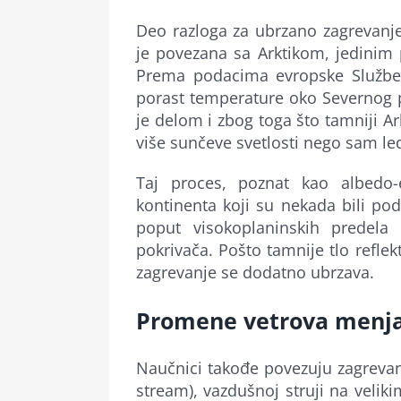
Deo razloga za ubrzano zagrevanj
je povezana sa Arktikom, jedinim 
Prema podacima evropske Službe 
porast temperature oko Severnog p
je delom i zbog toga što tamniji Ar
više sunčeve svetlosti nego sam led 
Taj proces, poznat kao albedo-e
kontinenta koji su nekada bili po
poput visokoplaninskih predela
pokrivača. Pošto tamnije tlo refle
zagrevanje se dodatno ubrzava.
Promene vetrova menja
Naučnici takođe povezuju zagrevan
stream), vazdušnoj struji na velik