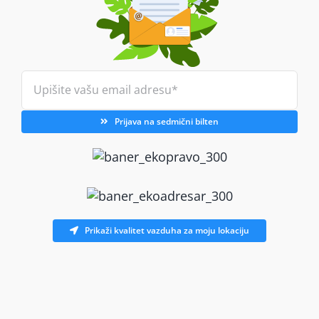
Prijava na sedmični bilten
Prikaži kvalitet vazduha za moju lokaciju