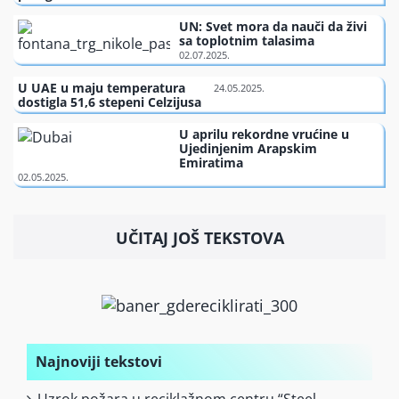
UN: Svet mora da nauči da živi
sa toplotnim talasima
U UAE u maju temperatura
dostigla 51,6 stepeni Celzijusa
U aprilu rekordne vrućine u
Ujedinjenim Arapskim
Emiratima
UČITAJ JOŠ TEKSTOVA
Najnoviji tekstovi