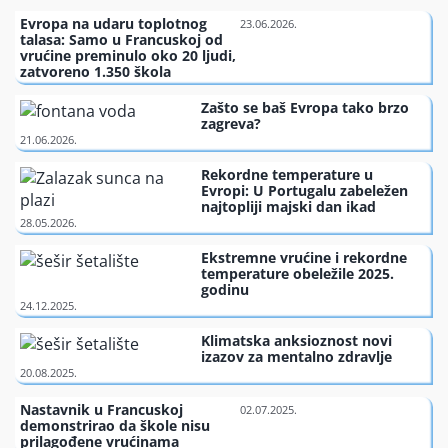
Finansiranje
Evropa na udaru toplotnog
talasa: Samo u Francuskoj od
vrućine preminulo oko 20 ljudi,
zatvoreno 1.350 škola
O nama
Zašto se baš Evropa tako brzo
zagreva?
Rekordne temperature u
Evropi: U Portugalu zabeležen
najtopliji majski dan ikad
Ekstremne vrućine i rekordne
temperature obeležile 2025.
godinu
Klimatska anksioznost novi
izazov za mentalno zdravlje
Nastavnik u Francuskoj
demonstrirao da škole nisu
prilagođene vrućinama