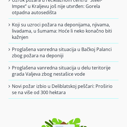
Uzrok požara u reciklažnom centru “Steel-
Impex” u Kraljevu još nije utvrđen: Gorela
otpadna autosedišta
Koji su uzroci požara na deponijama, njivama,
livadama, u šumama: Hoće li neko konačno biti
kažnjen
Proglašena vanredna situacija u Bačkoj Palanci
zbog požara na deponiji
Proglašena vanredna situacija u delu teritorije
grada Valjeva zbog nestašice vode
Novi požar izbio u Deliblatskoj peščari: Proširio
se na više od 300 hektara