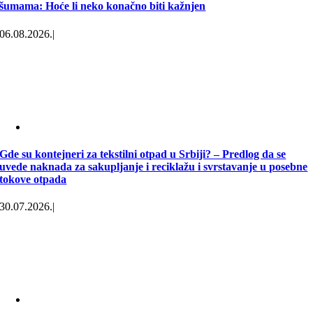
šumama: Hoće li neko konačno biti kažnjen
06.08.2026.
|
Gde su kontejneri za tekstilni otpad u Srbiji? – Predlog da se
uvede naknada za sakupljanje i reciklažu i svrstavanje u posebne
tokove otpada
30.07.2026.
|