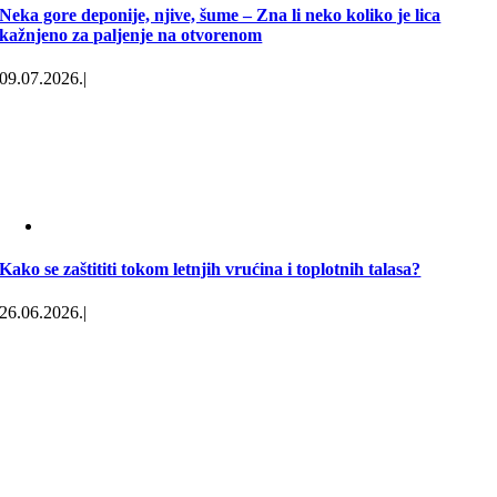
Neka gore deponije, njive, šume – Zna li neko koliko je lica
kažnjeno za paljenje na otvorenom
09.07.2026.
|
Kako se zaštititi tokom letnjih vrućina i toplotnih talasa?
26.06.2026.
|