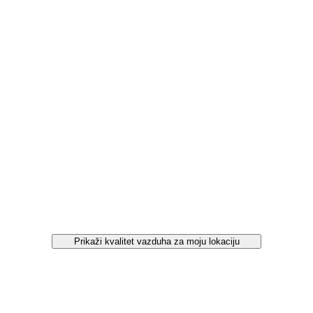
Prikaži kvalitet vazduha za moju lokaciju