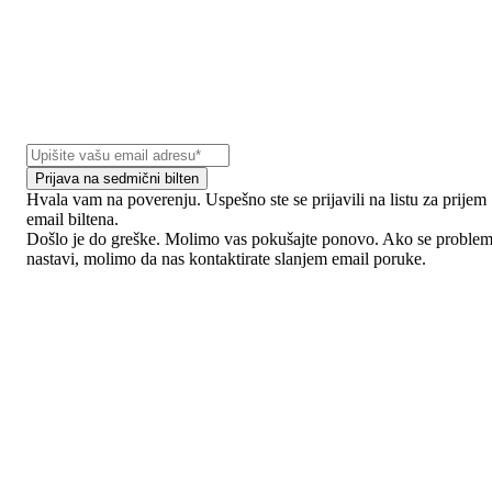
Prijava na sedmični bilten
Hvala vam na poverenju. Uspešno ste se prijavili na listu za prijem
email biltena.
Došlo je do greške. Molimo vas pokušajte ponovo. Ako se proble
nastavi, molimo da nas kontaktirate slanjem email poruke.