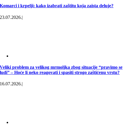
Komarci i krpelji: kako izabrati zaštitu koja zaista deluje?
23.07.2026.
|
Veliki problem za velikog mrmoljka zbog situacije “pravimo se
ludi” – Hoće li neko reagovati i spasiti strogo zaštićenu vrstu?
16.07.2026.
|