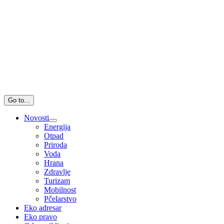
Go to...
Novosti
Energija
Otpad
Priroda
Voda
Hrana
Zdravlje
Turizam
Mobilnost
Pčelarstvo
Eko adresar
Eko pravo