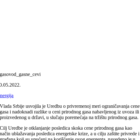
gasovod_gasne_cevi
0.05.2022.
nergija
Vlada Srbije usvojila je Uredbu o privremenoj meri ograničavanja cene
gasa i nadoknadi razlike u ceni prirodnog gasa nabavljenog iz uvoza ili
proizvedenog u državi, u slučaju poremećaja na tržištu prirodnog gasa.
Cilj Uredbe je otklanjanje posledica skoka cene prirodnog gasa kao
način ublažavanja posledica energetske krize, a u cilju zaštite privrede i
građana koji su upućeni na korišćenje ovog energenta, navedeno je u