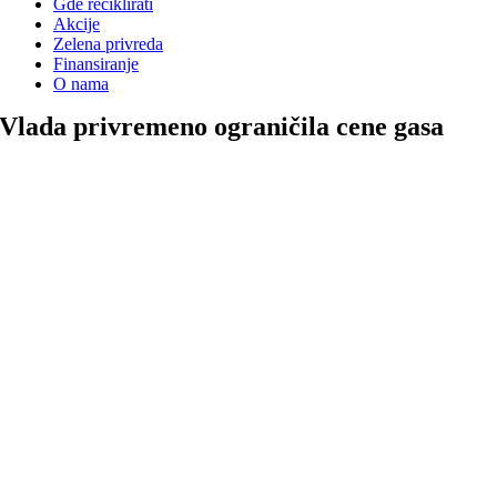
Gde reciklirati
Akcije
Zelena privreda
Finansiranje
O nama
Vlada privremeno ograničila cene gasa