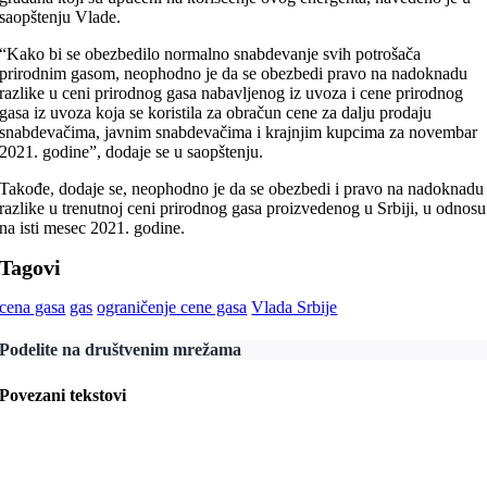
saopštenju Vlade.
“Kako bi se obezbedilo normalno snabdevanje svih potrošača
prirodnim gasom, neophodno je da se obezbedi pravo na nadoknadu
razlike u ceni prirodnog gasa nabavljenog iz uvoza i cene prirodnog
gasa iz uvoza koja se koristila za obračun cene za dalju prodaju
snabdevačima, javnim snabdevačima i krajnjim kupcima za novembar
2021. godine”, dodaje se u saopštenju.
Takođe, dodaje se, neophodno je da se obezbedi i pravo na nadoknadu
razlike u trenutnoj ceni prirodnog gasa proizvedenog u Srbiji, u odnosu
na isti mesec 2021. godine.
Tagovi
cena gasa
gas
ograničenje cene gasa
Vlada Srbije
Podelite na društvenim mrežama
Povezani tekstovi