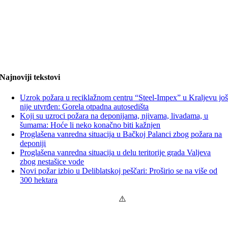
Najnoviji tekstovi
Uzrok požara u reciklažnom centru “Steel-Impex” u Kraljevu jo
nije utvrđen: Gorela otpadna autosedišta
Koji su uzroci požara na deponijama, njivama, livadama, u
šumama: Hoće li neko konačno biti kažnjen
Proglašena vanredna situacija u Bačkoj Palanci zbog požara na
deponiji
Proglašena vanredna situacija u delu teritorije grada Valjeva
zbog nestašice vode
Novi požar izbio u Deliblatskoj peščari: Proširio se na više od
300 hektara