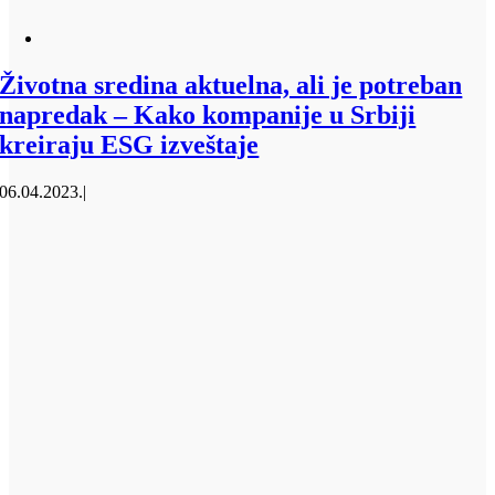
Životna sredina aktuelna, ali je potreban
napredak – Kako kompanije u Srbiji
kreiraju ESG izveštaje
06.04.2023.
|