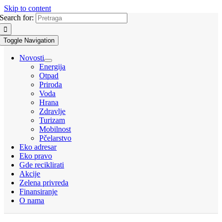
Skip to content
Search for:
Toggle Navigation
Novosti
Energija
Otpad
Priroda
Voda
Hrana
Zdravlje
Turizam
Mobilnost
Pčelarstvo
Eko adresar
Eko pravo
Gde reciklirati
Akcije
Zelena privreda
Finansiranje
O nama