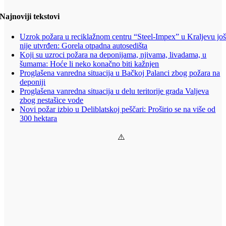
Najnoviji tekstovi
Uzrok požara u reciklažnom centru “Steel-Impex” u Kraljevu jo
nije utvrđen: Gorela otpadna autosedišta
Koji su uzroci požara na deponijama, njivama, livadama, u
šumama: Hoće li neko konačno biti kažnjen
Proglašena vanredna situacija u Bačkoj Palanci zbog požara na
deponiji
Proglašena vanredna situacija u delu teritorije grada Valjeva
zbog nestašice vode
Novi požar izbio u Deliblatskoj peščari: Proširio se na više od
300 hektara