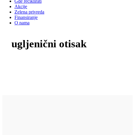
Gde reciklirati
Akcije
Zelena privreda
Finansiranje
O nama
ugljenični otisak