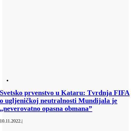
Svetsko prvenstvo u Kataru: Tvrdnja FIFA
o ugljeničkoj neutralnosti Mundijala je
„neverovatno opasna obmana”
10.11.2022.
|