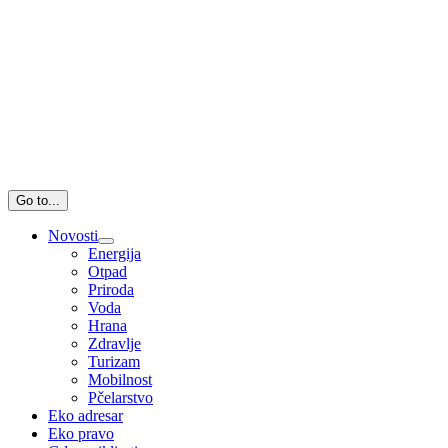
Go to...
Novosti
Energija
Otpad
Priroda
Voda
Hrana
Zdravlje
Turizam
Mobilnost
Pčelarstvo
Eko adresar
Eko pravo