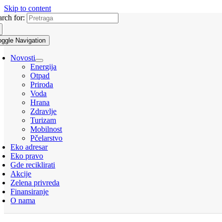
Skip to content
arch for:
oggle Navigation
Novosti
Energija
Otpad
Priroda
Voda
Hrana
Zdravlje
Turizam
Mobilnost
Pčelarstvo
Eko adresar
Eko pravo
Gde reciklirati
Akcije
Zelena privreda
Finansiranje
O nama