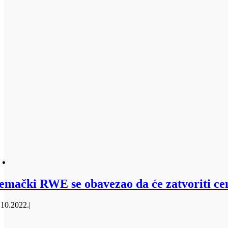
emački RWE se obavezao da će zatvoriti cen
.10.2022.
|