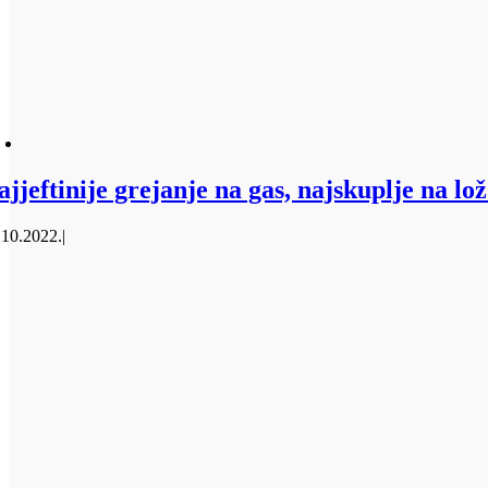
ajjeftinije grejanje na gas, najskuplje na lož
.10.2022.
|