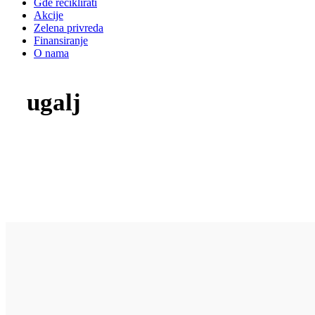
Gde reciklirati
Akcije
Zelena privreda
Finansiranje
O nama
ugalj