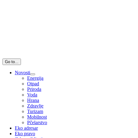
Go to...
Novosti
Energija
Otpad
Priroda
Voda
Hrana
Zdravlje
Turizam
Mobilnost
Pčelarstvo
Eko adresar
Eko pravo