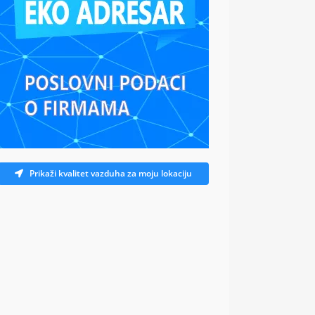
Prikaži kvalitet vazduha za moju lokaciju