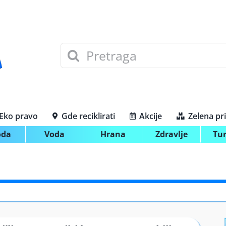
Search
for:
Eko pravo
Gde reciklirati
Akcije
Zelena pr
oda
Voda
Hrana
Zdravlje
Tu