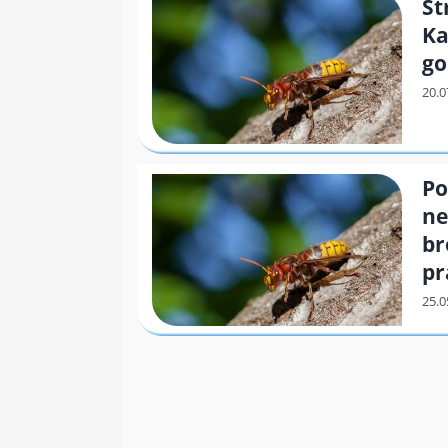
St
Ka
g
Po
ne
br
pr