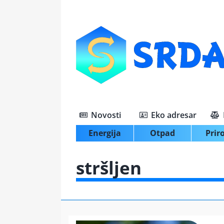
Skip
to
content
Novosti
Eko adresar
Energija
Otpad
Prir
stršljen