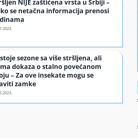
ršljen NIJE zaštićena vrsta u Srbiji –
ko se netačna informacija prenosi
odinama
stoje sezone sa više stršljena, ali
ma dokaza o stalno povećanom
oju – Za ove insekate mogu se
aviti zamke