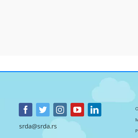
O
M
srda@srda.rs
P