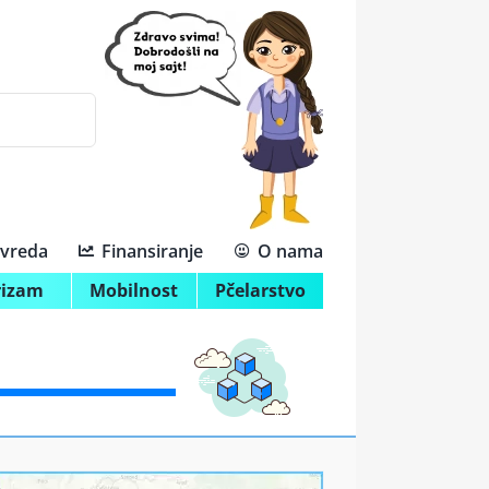
ivreda
Finansiranje
O nama
rizam
Mobilnost
Pčelarstvo