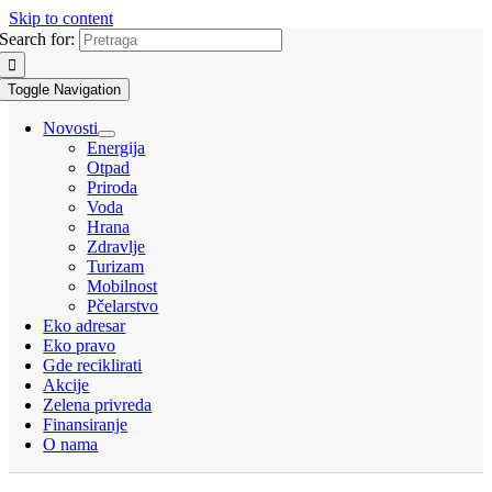
Skip to content
Search for:
Toggle Navigation
Novosti
Energija
Otpad
Priroda
Voda
Hrana
Zdravlje
Turizam
Mobilnost
Pčelarstvo
Eko adresar
Eko pravo
Gde reciklirati
Akcije
Zelena privreda
Finansiranje
O nama