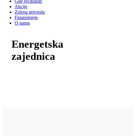
Gde reciklirati
Akcije
Zelena privreda
Finansiranje
O nama
Energetska
zajednica