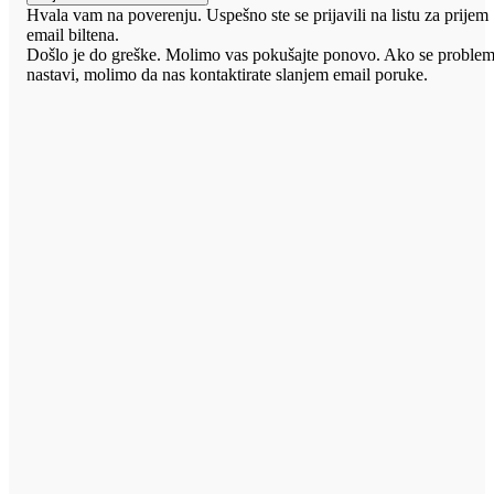
Hvala vam na poverenju. Uspešno ste se prijavili na listu za prijem
email biltena.
Došlo je do greške. Molimo vas pokušajte ponovo. Ako se proble
nastavi, molimo da nas kontaktirate slanjem email poruke.