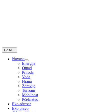
Go to...
Novosti
Energija
Otpad
Priroda
Voda
Hrana
Zdravlje
Turizam
Mobilnost
Pčelarstvo
Eko adresar
Eko pravo