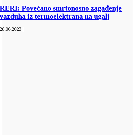
RERI: Povećano smrtonosno zagađenje
vazduha iz termoelektrana na ugalj
28.06.2023.
|