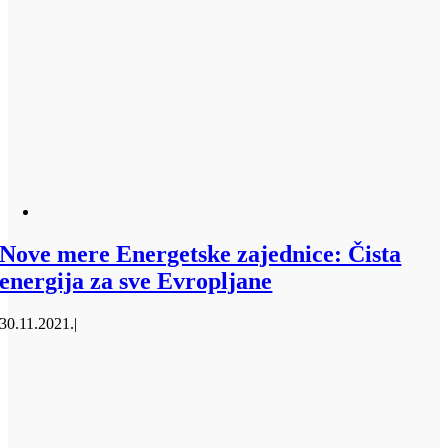
Nove mere Energetske zajednice: Čista
energija za sve Evropljane
30.11.2021.
|