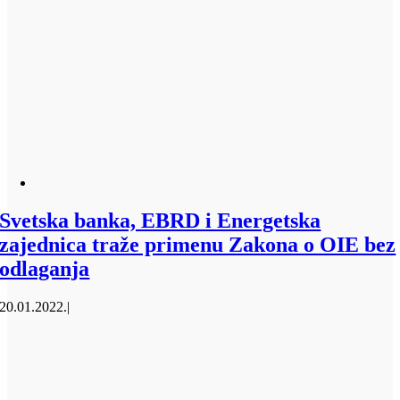
Svetska banka, EBRD i Energetska
zajednica traže primenu Zakona o OIE bez
odlaganja
20.01.2022.
|