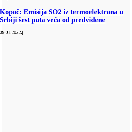
Kopač: Emisija SO2 iz termoelektrana u
Srbiji šest puta veća od predviđene
09.01.2022.
|