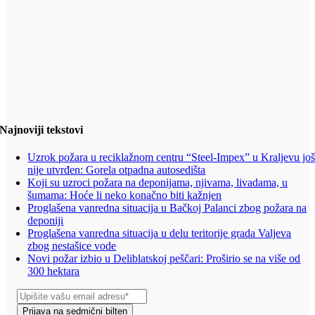
Najnoviji tekstovi
Uzrok požara u reciklažnom centru “Steel-Impex” u Kraljevu jo
nije utvrđen: Gorela otpadna autosedišta
Koji su uzroci požara na deponijama, njivama, livadama, u
šumama: Hoće li neko konačno biti kažnjen
Proglašena vanredna situacija u Bačkoj Palanci zbog požara na
deponiji
Proglašena vanredna situacija u delu teritorije grada Valjeva
zbog nestašice vode
Novi požar izbio u Deliblatskoj peščari: Proširio se na više od
300 hektara
Prijava na sedmični bilten