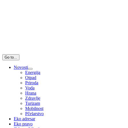
Go to...
Novosti
Energija
Otpad
Priroda
Voda
Hrana
Zdravlje
Turizam
Mobilnost
Pčelarstvo
Eko adresar
Eko pravo