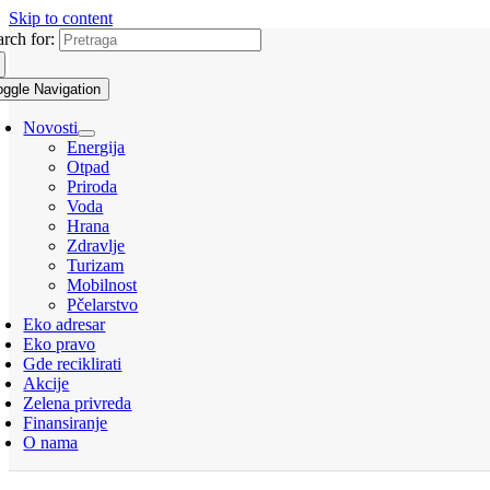
Skip to content
arch for:
oggle Navigation
Novosti
Energija
Otpad
Priroda
Voda
Hrana
Zdravlje
Turizam
Mobilnost
Pčelarstvo
Eko adresar
Eko pravo
Gde reciklirati
Akcije
Zelena privreda
Finansiranje
O nama