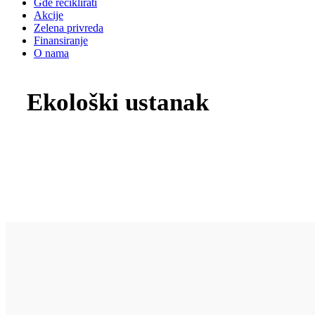
Gde reciklirati
Akcije
Zelena privreda
Finansiranje
O nama
Ekološki ustanak