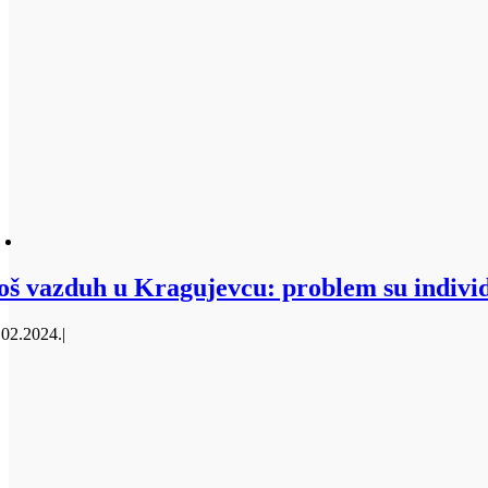
oš vazduh u Kragujevcu: problem su individ
.02.2024.
|