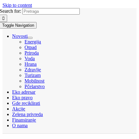
Skip to content
Search for:
Toggle Navigation
Novosti
Energija
Otpad
Priroda
Voda
Hrana
Zdravlje
Turizam
Mobilnost
Pčelarstvo
Eko adresar
Eko pravo
Gde reciklirati
Akcije
Zelena privreda
Finansiranje
O nama