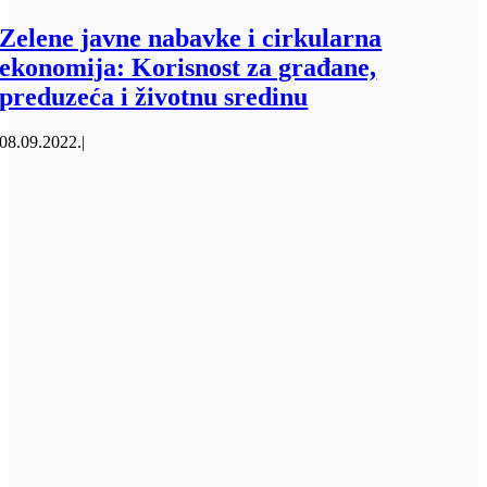
Zelene javne nabavke i cirkularna
ekonomija: Korisnost za građane,
preduzeća i životnu sredinu
08.09.2022.
|