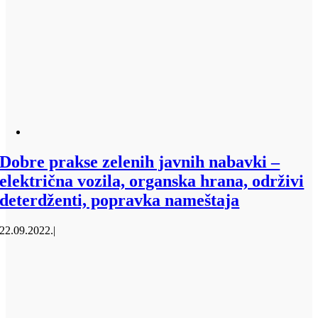
Dobre prakse zelenih javnih nabavki –
električna vozila, organska hrana, održivi
deterdženti, popravka nameštaja
22.09.2022.
|