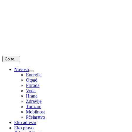
Go to...
Novosti
Energija
Otpad
Priroda
Voda
Hrana
Zdravlje
Turizam
Mobilnost
Pčelarstvo
Eko adresar
Eko pravo