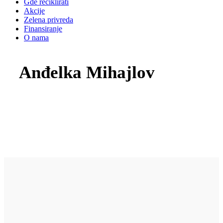
Gde reciklirati
Akcije
Zelena privreda
Finansiranje
O nama
Anđelka Mihajlov