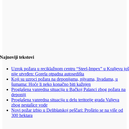
Najnoviji tekstovi
Uzrok požara u reciklažnom centru “Steel-Impex” u Kraljevu jo
nije utvrđen: Gorela otpadna autosedišta
Koji su uzroci požara na deponijama, njivama, livadama, u
šumama: Hoće li neko konačno biti kažnjen
Proglašena vanredna situacija u Bačkoj Palanci zbog požara na
deponiji
Proglašena vanredna situacija u delu teritorije grada Valjeva
zbog nestašice vode
Novi požar izbio u Deliblatskoj peščari: Proširio se na više od
300 hektara